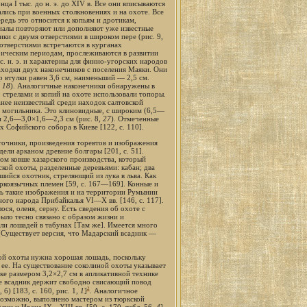
а I тыс. до н. э. до XIV в. Все они вписываются
лись при военных столкновениях и на охоте. Все
ередь это относится к копьям и дротикам,
риалы повторяют или дополняют уже известные
ки с двумя отверстиями в широком пере (рис. 9,
 отверстиями встречаются в курганах
ическим периодам, прослеживаются в развитии
с. н. э. и характерны для финно-угорских народов
находки двух наконечников с поселения Маяки. Они
 втулки равен 3,6 см, наименьший — 2,5 см.
,
18
). Аналогичные наконечники обнаружены в
о стрелами и копий на охоте использовали топоры.
нее неизвестный среди находок салтовской
 могильника. Это клиновидные, с широким (6,5—
и 2,6—3,0×1,6—2,3 см (рис. 8,
27
). Отмеченные
 Софийского собора в Киеве [122, с. 110].
очники, произведения торевтов и изображения
ели арканом древние болгары [201, с. 51].
ом ковше хазарского производства, который
кой охоты, разделенные деревьями: кабан; два
ийся охотник, стреляющий из лука в льва. Как
юркоязычных племен [59, с. 167—169]. Конные и
ть такие изображения и на территории Румынии
ого народа Прибайкалья VI—X вв. [146, с. 117].
ся, оленя, серну. Есть сведения об охоте с
было тесно связано с образом жизни и
ли лошадей в табунах [Там же]. Имеется много
(Существует версия, что Мадарский всадник —
ой охоты нужна хорошая лошадь, поскольку
 ее. На существование соколиной охоты указывает
ке размером 3,2×2,7 см в апликативной технике
ке всадник держит свободно свисающий повод
2
 б) [183, с. 160, рис. 1,
1
]
. Аналогичное
 возможно, выполнено мастером из тюркской