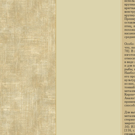
исполь
крупна
крючка
констр
крупну
Преиму
оставл
птиц, 
похожи
насажи
средне
Особо 
что, по
78]. В
изгото
относи
в виде
и для 
рыбы, 
Наибол
его пр
культу
из них
тонкий
металл
Кирпич
Аналог
примен
способ
Для вы
металл
стерже
закреп
16
). И
[116, 
глушил