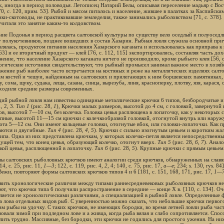
к, иногда в период половодья. Летописец Натарий Белы, описывая переселение мадьяр с Вос
0, с. 120, прим. 53]. Рыбой и мясом питалось и население, жившее в палатках за Каспийским
ики-скотоводы, не практиковавшие земледелия, также занимались рыболовством [71, с. 378].
читали это занятие каким-то колдовством.
ние Подонья в период расцвета салтовской культуры по существу вело оседлый и полуоседл
у полукочевников, позднее вошедших в состав Хазарин. Рыбная ловля служила основной п
влялась, продуктом питания населения Хазарского каганата и использовалась как приправа к
 63] и ее вторичный продукт — клей [76, с. 112, 115] экспортировались, составляя часть дох
нение, что население Хазарского каганата ничего не производило, кроме рыбьего клея [56, 
огические источники свидетельствуют, что рыбный промысел занимал важное место в хозяйс
жение рыб наиболее часто встречается на костяных и реже на металлических изделиях салто
ам костей и чешуи, найденным на салтовских и прилегающих к ним боршевских памятниках, в
, сома, щуку, судака, леща, сазана, синца, вырезуба, линя, красноперку, плотву, язя, карас
ходили средние размеры современных.
дий рыбной ловля нам известны одинарные металлические крючки 6 типов, безбородчатые 
, 2, 3.
Тип 1
(рис. 28,
1
), Крючки малых размеров, высотой до 4 см, с головкой, завернутой 
ов, высотой 7—10 см, без колечка. Головка цевья расплющена в лопаточку, как у некоторы
упные, высотой 11—15 см крючки с колечкообразяой головкой, отогнутой внутрь или наружу
ота 5—12 см. Они имеют кольцевые головки, отогнутые вбок, или головки-лопаточки. Как п
аются и двугибные.
Тип 4
(рис. 28,
4
,
5
). Крючки с сильно изогнутым цевьем и коротким жа
типа. Одна из них представлена крючкам, у которых колечко-петля является непосредственн
ущей тем, что конец цевья, образующий колечко, отогнут вверх.
Тип 5
(рис. 28,
6
,
7
). Анал
вкой цевья, расплющенной в лопаточку.
Тип 6
(рис. 28,
5
). Крупные крючки с прямым цевьем
пы салтовских рыболовных крючков имеют аналогии среди крючков, обнаруженных на славянс
114, с. 25, рис. 11,
1—3
; 122, с. 119, рис. 4,
2
,
4
; 140, с. 75, рис. 17,
а—е
; 234; s. 130, rys. 
Вежи, повторяют формы салтовских крючков типов 4 и 6 [181, с. 151, 168, 171, рис. 17,
1—
вить хронологические различия между типами раннесредневековых рыболовных крючков не
ют, что крючки типа 6 получили распространение в середине — конце X в. [110, с. 134]. О
ляется не хронологическими различиями, а специализацией в рыбной ловле. Определенные
а лова отдельных видов рыб. С уверенностью можно сказать, что небольшие крючки первог
ам рыбы на удочку. С таких крючков, не имеющих бородки, во время летней ловли рыба ча
зовали зимой при подледном лове и а живца, когда рыба вялая и слабо сопротивляется. Спо
лить трудно. Массивные, без бородки, эти крючки не годились для простого ужения. На н