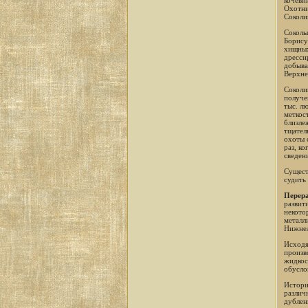
кочевн
Охотни
Соколи
Соколы
Борису
хищных
дресси
добыва
Верхне
Соколи
получе
тыс. л
меткос
близле
тщател
охоты 
раз, ко
сведен
Сущест
судить
Перера
развит
некото
металл
Нижнел
Исходя
произв
жидкос
обусло
Истори
различ
дублен