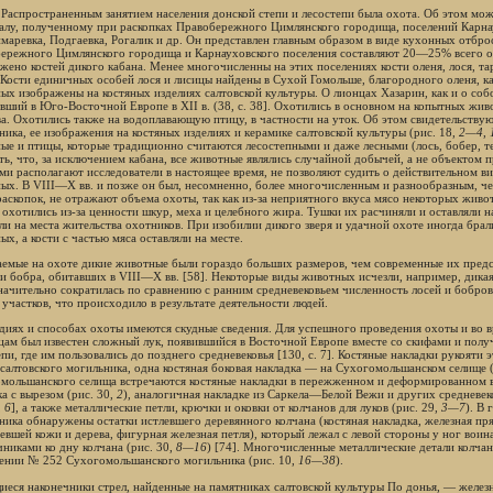
 Распространенным занятием населения донской степи и лесостепи была охота. Об этом мо
алу, полученному при раскопках Правобережного Цимлянского городища, поселений Карнау
маревка, Подгаевка, Рогалик и др. Он представлен главным образом в виде кухонных отбро
ережного Цимлянского городища и Карнауховского поселения составляют 20—25% всего ос
жено костей дикого кабана. Менее многочисленны на этих поселениях кости оленя, лося, тар
 Кости единичных особей лося и лисицы найдены в Сухой Гомольше, благородного оленя, ка
ых изображены на костяных изделиях салтовской культуры. О лионцах Хазарин, как и о соб
вший в Юго-Восточной Европе в XII в. (38, с. 38]. Охотились в основном на копытных жив
ва. Охотились также на водоплавающую птицу, в частности на уток. Об этом свидетельствую
ника, ее изображения на костяных изделиях и керамике салтовской культуры (рис. 18,
2—4
,
ые и птицы, которые традиционно считаются лесостепными и даже лесными (лось, бобер, т
ть, что, за исключением кабана, все животные являлись случайной добычей, а не объектом
ми располагают исследователи в настоящее время, не позволяют судить о действительном в
ых. В VIII—X вв. и позже он был, несомненно, более многочисленным и разнообразным, че
раскопок, не отражают объема охоты, так как из-за неприятного вкуса мясо некоторых жив
 охотились из-за ценности шкур, меха и целебного жира. Тушки их расчиняли и оставляли н
ли на места жительства охотников. При изобилии дикого зверя и удачной охоте иногда бра
х, а кости с частью мяса оставляли на месте.
емые на охоте дикие животные были гораздо больших размеров, чем современные их предст
 и бобра, обитавших в VIII—X вв. [58]. Некоторые виды животных исчезли, например, дикая
начительно сократилась по сравнению с ранним средневековьем численность лосей и бобро
 участков, что происходило в результате деятельности людей.
диях и способах охоты имеются скудные сведения. Для успешного проведения охоты и во вр
цам был известен сложный лук, появившийся в Восточной Европе вместе со скифами и полу
пи, где им пользовались до позднего средневековья [130, с. 7]. Костяные накладки рукояти 
салтовского могильника, одна костяная боковая накладка — на Сухогомольшанском селище (
мольшанского селища встречаются костяные накладки в пережженном и деформированном в
а с вырезом (рис. 30,
2
), аналогичная накладке из Саркела—Белой Вежи и других средневе
,
6
], а также металлические петли, крючки и оковки от колчанов для луков (рис. 29,
3—7
). В
ника обнаружены остатки истлевшего деревянного колчана (костяная накладка, железная пря
евшей кожи и дерева, фигурная железная петля), который лежал с левой стороны у ног воин
чниками ко дну колчана (рис. 30,
8—16
) [74]. Многочисленные металлические детали колчан
ении № 252 Сухогомольшанского могильника (рис. 10,
16—38
).
еся наконечники стрел, найденные на памятниках салтовской культуры По донья, — желез