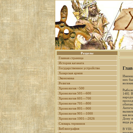
Разделы
Главная страница
История каганата
Глав
Государственное устройство
Хазарская армия
Имеющи
Экономика
них бы
волокн
Религия
Хронология ~500
Рыболо
Хронология 501—600
148]. 
народо
Хронология 601—700
проход
Хронология 701—800
обитаю
Античн
Хронология 801—900
вылавл
Хронология 901—1000
как во
Дону и
Хронология 1001—2026
вида р
Словарь терминов
Библиография
В VIII
поселе