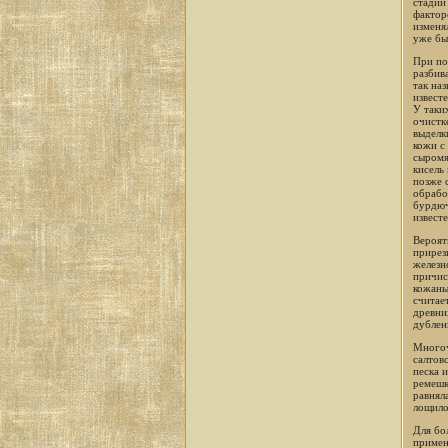
стадии
фактор
изменя
уже бы
При по
разбив
так на
извест
У таки
очистк
выделк
кожи с
сыромя
кисель
позже 
обрабо
бурдюч
извест
Вероят
прирез
железн
причис
кожаны
считае
древни
дублен
Многоч
салтов
песка 
ремешк
равнял
лощило
Для бо
примен