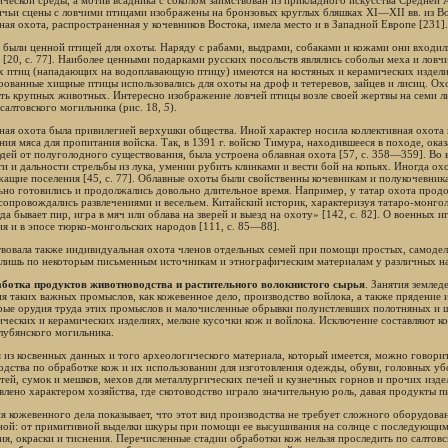
ической среды, а мотив всадника с соколом заимствован из прикладного искусства Средней Аз
чьи сцены с ловчими птицами изображены на бронзовых круглых бляшках XI—XII вв. из Во
ная охота, распространенная у кочевников Востока, имела место и в Западной Европе [231].
 были ценной птицей для охоты. Наряду с рабами, выдрами, собаками и кожами они входил
 [20, с. 77]. Наиболее ценными подарками русских посольств являлись собольи меха и лов
 птиц (нападающих на водоплавающую птицу) имеются на костяных и керамических изделия
рованные хищные птицы использовались для охоты на дроф и тетеревов, зайцев и лисиц. Охо
ть крупных животных. Интересно изображение ловчей птицы возле своей жертвы на семи л
салтовского могильника (рис. 18,
5
).
ная охота была привилегией верхушки общества. Иной характер носила коллективная охота в
ния мяса для пропитания войска. Так, в 1391 г. войско Тимура, находившееся в походе, ока
юдей от полуголодного существования, была устроена облавная охота [57, с. 358—359]. Во 
ти и дальности стрельбы из лука, умении рубить клинками и вести бой на копьях. Иногда ох
жащие поселения [45, с. 77]. Облавные охоты были свойственны кочевникам и полукочевника
ьно готовились и продолжались довольно длительное время. Например, у татар охота продол
сопровождались развлечениями и весельем. Китайский историк, характеризуя татаро-монгол
гда бывает пир, игра в мяч или облава на зверей и выезд на охоту» [142, с. 82]. О военных
ия и в эпосе тюрко-монгольских народов [111, с. 85—88].
вовала также индивидуальная охота членов отдельных семей при помощи простых, самоде
 лишь по некоторым письменным источникам и этнографическим материалам у различных н
ботка продуктов животноводства и растительного волокнистого сырья
. Занятия землед
ия таких важных промыслов, как кожевенное дело, производство войлока, а также прядение 
рые орудия труда этих промыслов и малочисленные обрывки полуистлевших полотняных и ш
ических и керамических изделиях, мелкие кусочки кож и войлока. Исключение составляют к
убянского могильника.
 из косвенных данных и того археологического материала, который имеется, можно говори
одства по обработке кож и их использовании для изготовления одежды, обуви, головных убо
тей, сумок и мешков, мехов для металлургических печей и кузнечных горнов и прочих издел
влено характером хозяйства, где скотоводство играло значительную роль, давая продукты п
я кожевенного дела показывает, что этот вид производства не требует сложного оборудова
ной: от примитивной выделки шкуры при помощи ее высушивания на солнце с последующи
ия, окраски и тиснения. Перечисленные стадии обработки кож нельзя проследить по салтов