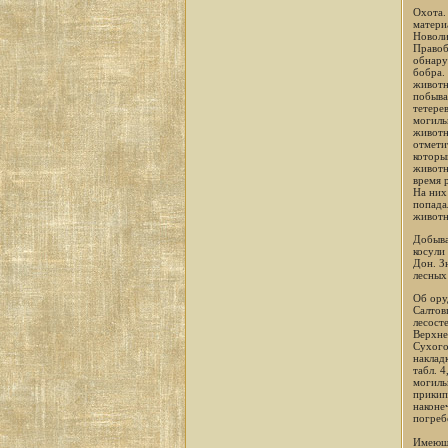
Охота.
матери
Новоли
Правоб
обнару
бобра.
животн
побыва
тетере
могиль
животн
отмети
которы
животн
время 
На них
попада
животны
Добыва
косули
Дон. З
лесных
Об ору
Салтов
лесосте
Верхне
Сухого
накладк
табл. 4
могиль
прикип
наконе
погреб
Имеющи