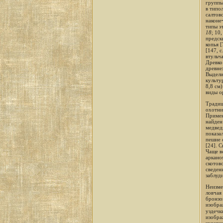
группы
в типо
салтов
наконе
типы э
18
; 10
предск
копья 
[147, с
втульч
Древко
древнех
Выдели
культу
8,8 см
виды о
Традиц
охотни
Примен
найден
медвед
показа
пешие 
[24]. 
Чаще в
арканом
скотов
сведен
заблуд
Неизме
ловчая
бронзо
изобра
уздечки
изобра