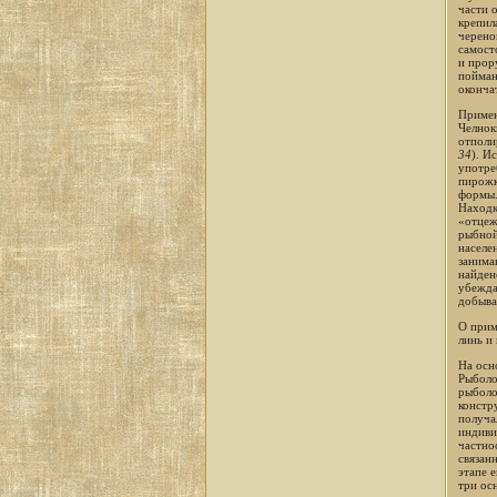
части 
крепил
черено
самост
и прор
пойман
окончат
Примен
Челнок
отполи
34
). И
употре
пирожк
формы.
Находк
«отцеж
рыбной
населе
занима
найден
убежда
добыва
О прим
линь и 
На осн
Рыболо
рыболо
констр
получа
индиви
частно
связан
этапе 
три ос