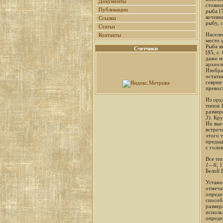
Документы
стояно
Публикации
рыба [7
кочевн
Ссылки
рыбу, с
Статьи
Населе
Контакты
место 
Рыба я
Счетчики
[85, с.
даже м
археол
Изобра
остатк
севрюгу
превос
Из ору
типов 1
размер
3
). Кр
Их выс
встреч
этого 
предыд
с голо
Все ти
1—6
; 
Белой 
Устано
отмеча
опреде
способ
размер
исполь
опреде