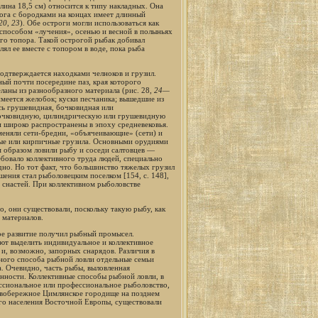
лина 18,5 см) относится к типу накладных. Она
рога с бородками на концах имеет длинный
20
,
23
). Обе остроги могли использоваться как
 способом «лучения», осенью и весной в полыньях
его топора. Такой острогой рыбак добивал
ял ее вместе с топором в воде, пока рыба
одтверждается находками челноков и грузил.
ный почти посередине паз, края которого
еланы из разнообразного материала (рис. 28,
24—
имеется желобок; куски песчаника; вышедшие из
сь грушевидная, бочковидная или
бочковидную, цилиндрическую или грушевидную
и широко распространены в эпоху средневековья.
меняли сети-бредни, «объячеивающие» (сети) и
ые или кирпичные грузила. Основными орудиями
м образом ловили рыбу и соседи салтовцев —
бовало коллективного труда людей, специально
но. Но тот факт, что большинство тяжелых грузил
ния стал рыболовецким поселком [154, с. 148],
снастей. При коллективном рыболовстве
 они существовали, поскольку такую рыбу, как
х материалов.
ое развитие получил рыбный промысел.
ют выделить индивидуальное и коллективное
, возможно, запорных снарядов. Различия в
ного способа рыбной ловли отдельные семьи
. Очевидно, часть рыбы, выловленная
нности. Коллективные способы рыбной ловли, в
ессиональное или профессиональное рыболовство,
авобережное Цимлянское городище на позднем
кого населения Восточной Европы, существовали