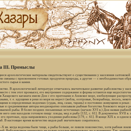
а III. Промыслы
еся археологические материалы свидетельствуют о существовании у населения салтовской
ли связаны с присвоением готовых продуктов природы, а другие — с необходимостью обра
истого сырья и камня.
вство. В археологической литературе отмечалось значительное развитие рыболовства у населе
Вместе с тем этот промысел, его внутреннее содержание и формы остаются еще недостаточ
в Хазарского каганата имели Дон с его притоками и Азовское море, изобилующие распрос
ными, т. е. идущими в реки из моря на нерест (вобла, осетровые, белорыбица, лосось, нек
щими в определенных водоемах (судак, лещ, сазан, тарань) и постоянно живущими в реках —
ые и средневековые авторы неоднократно описывали рыбные богатства Азовского моря и ре
иваемой рыбы. В более поздних письменных источниках (начало XVI в.) Дон назван рыбной р
зле него они находили готовую пищу: плоды, мед и рыбу [132, с. 61]. В документах XVII в
 его притоках, куда направлялись уходники-рыболовы [179, с. 61]. В конце XIX в. в одном
ыб. В настоящее время количество видов рыб значительно сократилось.
—X вв. когда водоемы были чище, а рыбы больше, ее ловили повсеместно, хотя рыбная ловл
ний. Рыболовством занимались не только оседлые земледельцы, но и кочевники. Так, древни