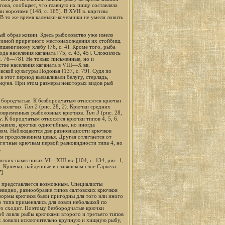
тока, сообщает, что главную их пищу составляла
и воротами [148, с. 165]. В XVII в. киргизы
 В то же время калмыки-кочевники не умели ловить
ый образ жизни. Здесь рыболовство уже имело
ричиной приречного местонахождения их стойбищ.
 пшеничному хлебу [76, с. 4]. Кроме того, рыба
ода населения каганата [75, с. 43, 45]. Сложилось
с. 76—78]. Не только письменные, но и
тве населения каганата в VIII—X вв.
вской культуры Подонья [137, с. 79]. Судя по
 этот период вылавливали белугу, стерлядь,
я, окуня. При этом размеры некоторых видов рыб
и бородчатые. К безбородчатым относятся крючки
в колечко.
Тип 2
(рис. 28,
2
). Крючки средних
х современных рыболовных крючков.
Тип 3
(рис. 28,
. К бородчатым относятся крючки типов 4, 5, 6.
равило, крючки одногибные, но иногда
лом. Наблюдаются две разновидности крючков
ым продолжением цевья. Другая отличается от
огичные крючкам первой разновидности типа 4, но
.
ких памятниках VI—XIII вв. [104, с. 134, рис. 1,
84]. Крючки, найденные в славянском слое Саркела —
7
].
 представляется возможным. Специалисты
чевидно, разнообразие типов салтовских крючков
 формы крючков были пригодны для того или иного
о типа применялись для ловли небольшой по
сто сходит. Поэтому безбородчатые крючки
соб ловли рыбы крючками второго и третьего типов
их ловили исключительно крупную и хищную рыбу,