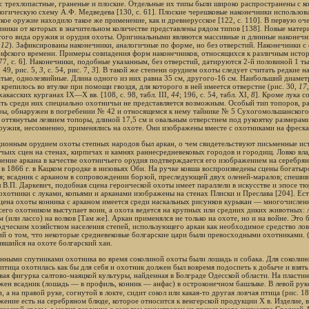
: трехлопастные, граненые и плоские. Отдельные их типы были широко распространены с конц
логическую схему А.Ф. Медведева [130, с. 61]. Плоские черешковые наконечники использова
ское оружие находило такое же применение, как и древнерусское [122, с. 110]. В первую оч
чники от которых в значительном количестве представлены рядом типов [138]. Новые мате
того вида оружия и орудия охоты. Оригинальными являются массивные и длинные наконечни
,
12
). Зафиксированы наконечники, аналогичные по форме, но без отверстий. Наконечники с
ифского времени. Примеры совпадения форм наконечников, относящихся к различным истор
[77, с. 6]. Наконечники, подобные указанным, без отверстий, датируются 2-й половиной 1 ты
. 49, рис. 5,
3
, с. 54, рис. 7,
3
]. В такой же степени орудием охоты следует считать редкие 
атые, однолезвийные. Длина одного из них равна 35 см, другого-16 см. Наибольший диаметр
 крепилось во втулке при помощи гвоздя, для которого в ней имеется отверстие (рис. 30,
17
акасских курганах IX—X вв. [108, с. 98, табл. III,
44
; 196, с. 54, табл. XI,
8
]. Кроме лука с
ть среди них специально охотничьи не представляется возможным. Особый тип топоров, ра
ры, обнаружен в погребении № 42 и относящемся к нему тайнике № 5 Сухогомольшанского
) оттянутым лезвием топоры, длиной 17,5 см и овальным отверстием под рукоятку размерам
ружия, несомненно, применялись на охоте. Они изображены вместе с охотниками на фресках
ионным орудием охоты степных народов был аркан, о чем свидетельствуют письменные ист
чьих сцен на стенах, кирпичах и камнях раннесредневековых городов и городищ. Ловко влад
ение аркана в качестве охотничьего орудия подтверждается его изображением на серебрян
 в 1866 г. в Кацком городке в низовьях Оби. На ручке ковша воспроизведены сцены богатырс
я; всадник с арканом в сопровождении борзой, преследующей двух оленей-маралов; спешивш
л В.П. Даркевич, подобная сцена героической охоты имеет параллели в искусстве и эпосе т
охотники с луками, копьями и арканами изображены на стенах Плиски и Преслава [204]. Ес
Сцена охоты конника с арканом имеется среди наскальных рисунков курыкан — многочисленн
сего охотником выступает воин, а охота ведется на крупных или средних диких животных: ло
 (или лассо) на волков [Там же]. Аркан применялся не только на охоте, но и на войне. Это 
одческим хозяйством населения степей, использующего аркан как необходимое средство лов
ий о том, что некоторые средневековые болгарские цари были превосходными охотниками. 
ившийся на охоте болгарский хан.
нными спутниками охотника во время соколиной охоты были лошадь и собака. Для соколин
 птица охотилась как бы для себя и охотник должен был вовремя подоспеть к добыче и взять
вая фигурка салтово-маяцкой культуры, найденная в Болграде Одесской области. На пластин
жен всадник (лошадь — в профиль, конник — анфас) в остроконечном башлыке. В левой ру
, а на правой руке, согнутой в локте, сидит сокол или какая-то другая ловчая птица (рис. 18,
жение есть на серебряном блюде, которое относится к венгерской продукции X в. Изделие,