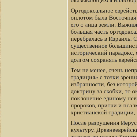
Ортодоксальное еврейст
оплотом была Восточная 
его с лица земли. Выжив
большая часть ортодокс
перебралась в Израиль. 
существенное большинст
исторический парадокс, 
долгом сохранять еврей
Тем не менее, очень непр
традиция» с точки зрен
избранности, без которо
доктрину за скобки, то 
поклонение единому неви
пророков, притчи и пса
христианской традиции, 
После разрушения Иерус
культуру. Древнееврейск
задолго до начала Христ