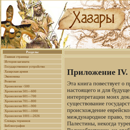
Разделы
Главная страница
История каганата
Государственное устройство
Приложение IV. 
Хазарская армия
Экономика
Религия
Эта книга повествует о 
Хронология ~500
настоящего и для будуще
Хронология 501—600
интерпретации моих дока
Хронология 601—700
Хронология 701—800
существование государст
Хронология 801—900
происхождение еврейског
Хронология 901—1000
международное право, то
Хронология 1001—2026
Словарь терминов
Палестины, некогда тур
Библиография
Великобритании, на араб