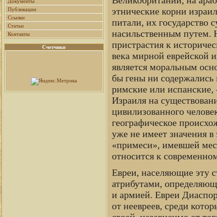
Документы
этнические корни израил
Публикации
Ссылки
питали, их государство с
Статьи
насильственным путем. 
Контакты
пристрастия к историчес
Счетчики
века мирной еврейской и
является моральным осн
бы гены ни содержались 
римские или испанские, 
Израиля на существовани
цивилизованного человек
географическое происхо
уже не имеет значения в
«примеси», имевшей мест
относится к современно
Евреи, населяющие эту с
атрибутами, определяющ
и армией. Евреи Диаспор
от неевреев, среди кото
своей, независимо от то