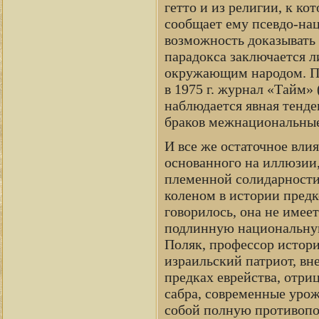
гетто и из религии, к к
сообщает ему псевдо-нац
возможность доказывать 
парадокса заключается л
окружающим народом. Пе
в 1975 г. журнал «Тайм» 
наблюдается явная тенде
браков межнациональные
И все же остаточное вли
основанного на иллюзии,
племенной солидарности
коленом в истории предк
говорилось, она не имее
подлинную национальную
Поляк, профессор истори
израильский патриот, вн
предках еврейства, отри
сабра, современные урож
собой полную противопо