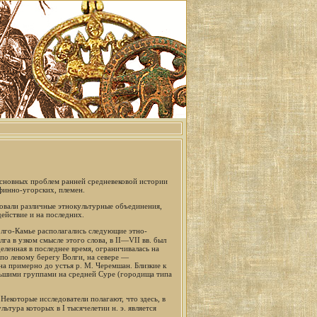
основных проблем ранней средневековой истории
финно-угорских, племен.
твовали различные этнокультурные объединения,
ействие и на последних.
олго-Камье располагались следующие этно-
га в узком смысле этого слова, в II—VII вв. был
еленная в последнее время, ограничивалась на
по левому берегу Волги, на севере —
а примерно до устья р. М. Черемшан. Близкие к
ольшими группами на средней Суре (городища типа
екоторые исследователи полагают, что здесь, в
ультура которых в I тысячелетии н. э. является