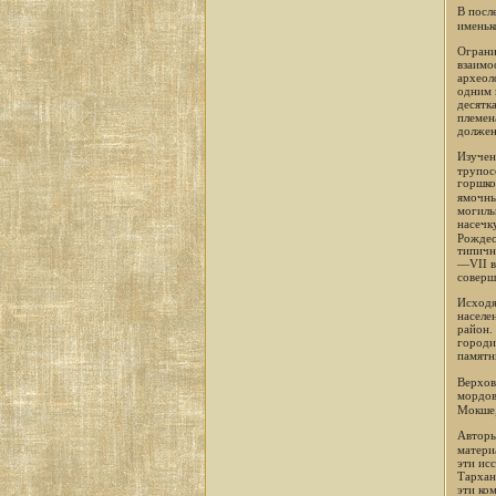
В посл
именьк
Ограни
взаимо
археол
одним 
десятк
племен
должен
Изучен
трупо
горшко
ямочны
могиль
насечк
Рождес
типичн
—VII в
соверш
Исходя
населе
район.
городи
памятн
Верхов
мордов
Мокше,
Авторы
матери
эти ис
Тархан
эти ко