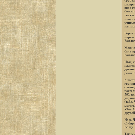
трубча
распро
виде с
болгар
тысяче
извест
учитыв
или мо
Вероят
мерянс
Больше
Можно 
быть п
Больше
Итак, 
племен
древне
реках 
К вост
группи
очевид
послед
18
), к
украше
(табл. 
могиль
VI—IX 
другой
На р. 
Сибири
Волгу.
Таким 