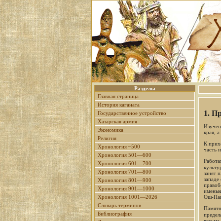
Разделы
Главная страница
История каганата
1. П
Государственное устройство
Хазарская армия
Изучен
Экономика
края, 
Религия
К прих
Хронология ~500
часть 
Хронология 501—600
Работа
Хронология 601—700
культу
Хронология 701—800
занят 
западе
Хронология 801—900
правоб
Хронология 901—1000
именьк
Хронология 1001—2026
Ош-Пан
Словарь терминов
Памятн
Библиография
предел
весьма