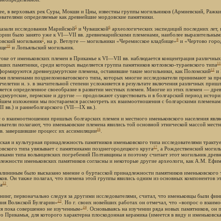
ее, в верховьях рек Суры, Мокши и Цны, известны группы могильников (Армиевский, Ражки
ователями определяемые как древнейшие мордовские памятники.
5
6
казали исследования Марийской
и Чувашской
археологических экспедиций последних лет, 
ории было занято уже к VI—VII вв. древнемарийскими племенами, наиболее выразительным
7
8
вский могильник
, на р. Ветлуге — могильники «Черемисское кладбище»
и «Чертово горо
10
ище
и Лопьяльский могильник.
токе от именьковских племен в Прикамье к VI—VII вв. наблюдается концентрация различных 
11
вших памятники, среди которых выделяется группа памятников котловско-тураевского типа
12
формируются древнеудмуртские племена, оставившие такие могильники, как Поломский
и 
емя племенами позднеломоватовского типа, которых многие исследователи принимают за пр
сячелетии н. э. в значительной степени усложняется в результате включения различных при
яется определенное своеобразие в развитии местных племен. Многие из этих племен — дре
удмуртские, пермские и другие — продолжают существовать и в болгарский период истор
йшем изложении мы постараемся рассмотреть их взаимоотношения с болгарскими племенам
I вв.) и раннеболгарского (VII—IX вв.).
 о взаимоотношении пришлых болгарских племен и местного именьковского населения являе
ователи полагают, что именьковские племена явились той основной этнической массой местн
16
в. завершившие процесс их ассимиляции
.
ская и культурная принадлежность памятников именьковского типа исследователями трактуе
17
овского типа увязывает с памятниками позднегородецкого круга
, а Рождественский могил
иками типа волынцевских погребений Полтавщины и поэтому считает этот могильник древ
лежности именьковских памятников согласны и некоторые другие археологи, как А.М. Ефи
алининым было высказано мнение о буртасской принадлежности памятников именьковского 
ков. Он также полагал, что племена этой группы явились одним из основных компонентов 
22
а
.
енинг, первоначально следуя за другими исследователями, считал, что именьковцы были фи
23
ния Волжской Булгарин»
. Но г. своих новейших работах он отмечал, что «вопрос о взаим
24
ся пока совершенно не изученным»
. Основываясь на изучении ряда новых памятников, он 
 Прикамья, для которого характерна плоскодонная керамика (имеется в виду и именьковск