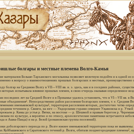
ришлые болгары и местные племена Волго-Камья
ие материалов Больше-Тарханского могильника позволяет вплотную подойти и к одной из 
а именно к вопросу о взаимоотношениях пришлых болгарских и местных, преимущественно 
оду болгар на Среднюю Волгу в VII—VIII вв. н. э. здесь, как и в соседних районах, сущес
из которых испытывала влияние пришлых племен, в свою очередь оказывая определенное возд
ми последних лет на Средней Волге и в Прикамье удалось установить, что в VI—VII вв. в В
1
рные объединения
. Непосредственно район расселения болгарских племен, т. е. Средняя Вол
2
племенами именьковской культуры
, территория расселения которых, достаточно четко опред
 средним течением р. Свияги, на юге — Ундорскими горами севернее Ульяновска и р. Уткой 
ережьем р. Камы до устья р. Вятки, на востоке — р. Шешмой и правым берегом р. Черемшан
овским по культуре, а вероятно и по этносу, археологические памятники встречаются неб
да и Ашна-Панда) и на р. Белой (романовская группа поселений).
ики доболгарского периода по р. Волге южнее именьковской территории пока не выявлены. Н
3
ах Куйбышевского и Саратовского течений р. Волги, обитали позднегородецкие племена
, к
 неопределенной.