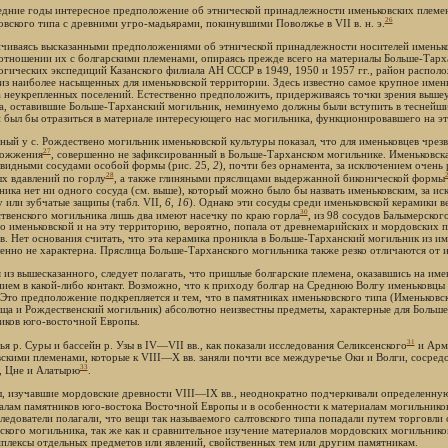
едние годы интересное предположение об этнической принадлежности именьковских племен
26
овского типа с древними угро-мадьярами, покинувшими Поволжье в VII в. н. э.
чиваясь высказанными предположениями об этнической принадлежности носителей именько
отношении их с болгарскими племенами, опираясь прежде всего на материалы Больше-Тарха
огических экспедиций Казанского филиала АН СССР в 1949, 1950 и 1957 гг., район распол
из наиболее насыщенных для именьковской территории. Здесь известно самое крупное име
а неукрепленных поселений. Естественно предположить, придерживаясь точки зрения вышеу
а, оставившие Больше-Тарханский могильник, неминуемо должны были вступить в теснейший
 был бы отразиться в материале интересующего нас могильника, функционировавшего на эт
ный у с. Рождествено могильник именьковской культуры показал, что для именьковцев чре
27
сожжения
, совершенно не зафиксированный в Больше-Тарханском могильнике. Именьковска
видными сосудами особой формы (рис. 25,
2
), почти без орнамента, за исключением очень 
28
х вдавлений по горлу
, а также глиняными пряслицами выдержанной биконической формы
ника нет ни одного сосуда (см. выше), который можно было бы назвать именьковским, за и
у или зубчатые защипы (табл. VII,
6
,
16
). Однако эти сосуды среди именьковской керамики в
30
твенского могильника лишь два имеют насечку по краю горла
, из 98 сосудов Балымерског
о именьковской и на эту территорию, вероятно, попала от древнемарийских и мордовских пл
в. Нет основания считать, что эта керамика проникла в Больше-Тарханский могильник из име
енно не характерна. Пряслица Больше-Тарханского могильника также резко отличаются от и
 из вышесказанного, следует полагать, что пришлые болгарские племена, оказавшись на име
нием в какой-либо контакт. Возможно, что к приходу болгар на Среднюю Волгу именьковцы
 Это предположение подкрепляется и тем, что в памятниках именьковского типа (Именьков
ща и Рождественский могильник) абсолютно неизвестны предметы, характерные для Больше
иков юго-восточной Европы.
31
ья р. Суры и бассейн р. Узы в IV—VII вв., как показали исследования Селиксенского
и Арм
скими племенами, которые к VIII—X вв. заняли почти все междуречье Оки и Волги, сосред
33
 Цне и Алатырю
.
, изучавшие мордовские древности VIII—IX вв., неоднократно подчеркивали определенную
алам памятников юго-востока Восточной Европы и в особенности к материалам могильников
следователи полагали, что вещи так называемого салтовского типа попадали путем торговл
ского могильника, так же как и сравнительное изучение материалов мордовских могильнико
мплексы отдельных предметов или явлений, свойственных тем или другим памятникам.