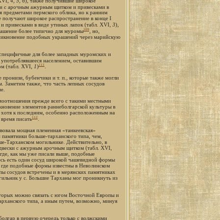
 XVI,
4
,
5
,
6
), также получившие широкое
и с арочным ажурным щитком и привесками в
тся предметами пермского облика, но к ранним
е получают широкое распространение в конце I
и привесками в виде утиных лапок (табл. XVI,
3
),
109
рашение более типично для муромы
, но,
оникновение подобных украшений через марийскую
 специфичные для более западных муромских и
, употреблявшееся населением, оставившим
111
ом (табл. XVI,
1
)
.
пронизи, бубенчики и т. п., которые также могли
 Заметим также, что часть лепных сосудов
е.
аимоотношения прежде всего с такими местными
кновение элементов раннеболгарской культуры в
, хотя к последним, особенно расположенным на
112
 время писать
.
твовала мощная племенная «танкеевская»
 памятники больше-тарханского типа, чем,
е-Тарханском могильнике. Действительно, в
двески с ажурным арочным щитком (табл. XVI,
 где, как мы уже писали выше, подобные
десь есть один сосуд широкой чашевидной формы
 где подобные формы известны в Неволинском
ипы сосудов встречены и в мерянских памятниках
гильник у с. Большие Тарханы мог проникнуть из
торых можно связать с югом Восточной Европы и
арханского типа, а иным путем, возможно, минуя
олгар в первую очередь только с волжскими