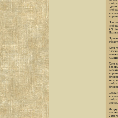
изобра
одном 
изобра
могиль
мордов
Основн
изобра
12
) об
Иваньк
Оригин
обнару
Хотя г
плоски
влияни
памятн
Хотя ж
Европы
характ
мордов
Кужнов
типа, 
изобра
Кужнов
Следуе
могиль
изобра
могиль
Из дру
наконе
2
(моги