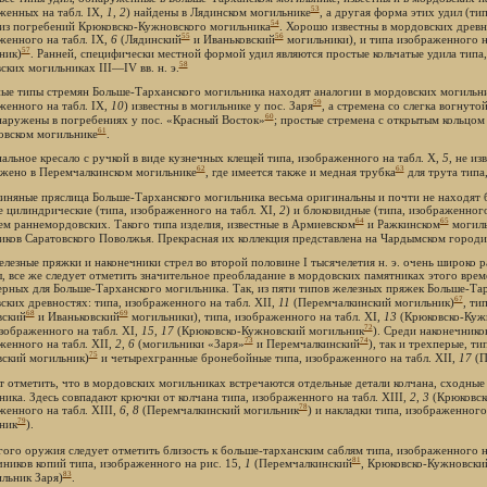
53
женных на табл. IX,
1
,
2
) найдены в Лядинском могильнике
, а другая форма этих удил (ти
54
из погребений Крюковско-Кужновского могильника
. Хорошо известны в мордовских древн
55
56
женного на табл. IX,
6
(Лядинский
и Иваньковский
могильники), и типа изображенного н
57
ник)
. Ранней, специфически местной формой удил являются простые кольчатые удила типа,
58
ских могильниках III—IV вв. н. э.
ые типы стремян Больше-Тарханского могильника находят аналогии в мордовских могильни
59
женного на табл. IX,
10
) известны в могильнике у пос. Заря
, а стремена со слегка вогнут
60
наружены в погребениях у пос. «Красный Восток»
; простые стремена с открытым кольцом 
61
овском могильнике
.
альное кресало с ручкой в виде кузнечных клещей типа, изображенного на табл. X,
5
, не из
62
63
жено в Перемчалкинском могильнике
, где имеется также и медная трубка
для трута типа
линяные пряслица Больше-Тарханского могильника весьма оригинальны и почти не находят бл
е цилиндрические (типа, изображенного на табл. XI,
2
) и блоковидные (типа, изображенного
64
65
ем раннемордовских. Такого типа изделия, известные в Армиевском
и Ражкинском
могиль
иков Саратовского Поволжья. Прекрасная их коллекция представлена на Чардымском город
елезные пряжки и наконечники стрел во второй половине I тысячелетия н. э. очень широко
, все же следует отметить значительное преобладание в мордовских памятниках этого врем
ерных для Больше-Тарханского могильника. Так, из пяти типов железных пряжек Больше-Та
67
ских древностях: типа, изображенного на табл. XII,
11
(Перемчалкинский могильник)
, ти
68
69
ский
и Иваньковский
могильники), типа, изображенного на табл. XI,
13
(Крюковско-Куж
72
изображенного на табл. XI,
15
,
17
(Крюковско-Кужновский могильник
). Среди наконечнико
73
74
женного на табл. XII,
2
,
6
(могильники «Заря»
и Перемчалкинский
), так и трехперые, ти
75
ский могильник)
и четырехгранные бронебойные типа, изображенного на табл. XII,
17
(П
т отметить, что в мордовских могильниках встречаются отдельные детали колчана, сходны
ника. Здесь совпадают крючки от колчана типа, изображенного на табл. XIII,
2
,
3
(Крюковск
78
женного на табл. XIII,
6
,
8
(Перемчалкинский могильник
) и накладки типа, изображенного
79
ник
).
гого оружия следует отметить близость к больше-тарханским саблям типа, изображенного 
81
чников копий типа, изображенного на рис. 15,
1
(Перемчалкинский
, Крюковско-Кужновски
83
льник Заря)
.