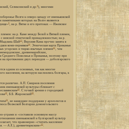
4
нский, Селиксинский и др.
), многими
побережье Волги к северо-западу от именьковской
и памятниками которых на Волге являются
9
дище»
, на р. Вятке и его притоках — Ижевское
племен: на р. Каме между Белой и Вяткой племен,
с неясной этнической принадлежностью; на р.
13
Мыдлань-Шай
; Верхняя Кама прочно занята в
14
едков коми-пермяков
. Этническая карта Прикамья
15
шлых угорских и тюрко-язычных племен
, чем
внемордовские, древнемарийские,
ии Среднего Поволжья и Прикамья, поэтому при
и на протяжении двух периодов — доболгарского
тся одним из основных, так как многие
ого населения, на которую наслоились болгары, к
тся различно. А.П. Смирнов поселения
ьник именьковской культуры сближает с
18
неславянским
. С точкой зрения о городецкой
19
20
мова
, Б.Б. Жиромский
.
21
типа
, не нашедшее поддержки у археологов и
этноса Волжской Болгарии домонгольского
нно-уграми и «составили основную массу
оотношении именьковской и булгарской культур
полагает, что правомерно «считать население
25
ая. —
А.Х.
), древнетюркским»
.