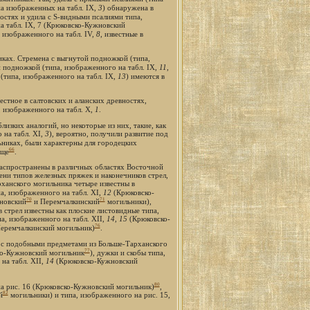
па изображенных на табл. IX,
3
) обнаружена в
остях и удила с S-видными псалиями типа,
а табл. IX, 7 (Крюковско-Кужновский
 изображенного на табл. IV,
8
, известные в
ках. Стремена с выгнутой подножкой (типа,
ой подножкой (типа, изображенного на табл. IX,
11
,
(типа, изображенного на табл. IX,
13
) имеются в
вестное в салтовских и аланских древностях,
, изображенного на табл. X,
1
.
изких аналогий, но некоторые из них, такие, как
 на табл. XI,
3
), вероятно, получили развитие под
никах, были характерны для городецких
66
ище
.
 распространены в различных областях Восточной
ени типов железных пряжек и наконечников стрел,
рханского могильника четыре известны в
па, изображенного на табл. XI,
12
(Крюковско-
70
71
новский
и Перемчалкинский
могильники),
в стрел известны как плоские листовидные типа,
па, изображенного на табл. XII,
14
,
15
(Крюковско-
76
еремчалкинский могильник)
.
е с подобными предметами из Больше-Тарханского
77
о-Кужновский могильник
), дужки и скобы типа,
 на табл. XII,
14
(Крюковско-Кужновский
80
на рис. 16 (Крюковско-Кужновский могильник)
,
82
й
могильники) и типа, изображенного на рис. 15,