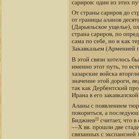
сариров: один из этих пу
От страны сариров до ст
от границы аланов десят
(Дарьяльское ущелье), о
страна сариров, по опред
сама по себе, но и как т
Закавказьем (Арменией 
В этой связи хотелось б
именно этот путь, то ест
хазарские войска вторгл
значение этой дороги, ве
так как Дербентский про
Ирана в его закавказской
Аланы с появлением тюр
покориться, а последующа
19
Биджиев
считает, что в
—X вв. прошли две стади
связанных с экспансией 