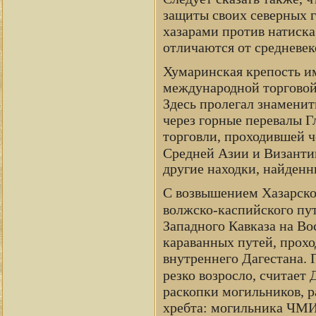
защиты своих северных гр
хазарами против натиска
отличаются от средневек
Хумаринская крепость и
международной торговой
Здесь пролегал знамени
через горные перевалы Г
торговли, проходившей ч
Средней Азии и Византи
другие находки, найденн
С возвышением Хазарског
волжско-каспийского пу
Западного Кавказа на Во
караванных путей, прохо
внутреннего Дагестана. 
резко возросло, считает 
раскопки могильников, р
хребта: могильника ЧМИ