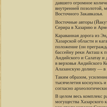
давшего огромное количе
внутренней позолотой, м
Восточного Закавказья.
Восточные авторы (Йаку
Серира в Хазарию и Арм
Караванная дорога из Эн
Хазарской области и каг
положение (он прегражда
бассейну реки Акташ к п
Андийского и Салатау и 
в верховья Андийского К
Алазанскую долину — в 
Таким образом, усиление
тысячелетия коснулось и 
согласно археологически
В целом весь комплекс р
могущества Хазарского к