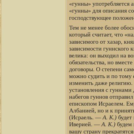
«гунны» употребляется а
«гунны» для описания со
господствующее положени
Тем не менее более обос
который считает, что «на
зависимого от хазар, кн
зависимости гуннского кн
велика: он выходил на во
обязательства, но вместе
договоры. О степени сам
можно судить и по тому 
изменить даже религию. 
установления с гуннами
набегов гуннов отправил
епископом Исраелем. Ему
Албанией, но и к принят
(Исраель. —
А. К.)
будет 
Иверией. —
А. К.)
будем 
вашу страну прекратятся