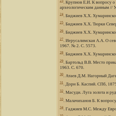
23
. Крупнов Е.И. К вопросу о
археологическим данным // УЗ
24
. Биджиев Х.Х. Хумаринско
25
. Биджиев Х.Х. Тюрки Север
26
. Биджиев Х.Х. Хумаринско
27
. Иерусалимская А.А. О се
1967. № 2. С. 5573.
28
. Биджиев Х.Х. Хумаринско
29
. Бартольд В.В. Место прика
1963. С. 670.
30
. Атаев Д.М. Нагорный Даге
31
. Дорн Б. Каспий. СПб, 1875
32
. Масуди. Луга золота и р
33
. Малачиханов Б. К вопросу
34
. Гаджиев М.С. Между Евро
35