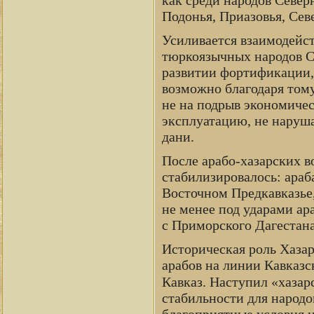
как среди народов Север
Подонья, Приазовья, Сев
Усиливается взаимодейс
тюркоязычных народов С
развитии фортификации, 
возможно благодаря тому
не на подрыв экономичес
эксплуатацию, не наруш
дани.
После арабо-хазарских 
стабилизировалось: араб
Восточном Предкавказье, 
не менее под ударами ар
с Приморского Дагестана
Историческая роль Хазар
арабов на линии Кавказс
Кавказ. Наступил «хазар
стабильности для народов