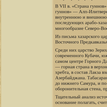
В VII в. «Страна гуннов»
гуннов» — Алп-Илитверо
внутреннюю и внешнюю по
последующих арабо-хаза
многообразие Северо-Во
Из письма хазарского ц
Восточного Предкавказья
Среди них царство Зерих
современного Кубачи, юж
самом центре Горного Да
— горная страна в верхн
хребта, в состав Лакза 
Азербайджана. Табасаран
до нижнего Самура, и по
оборонительная стена, п
Тщательный анализ источ
основание полагать, счи