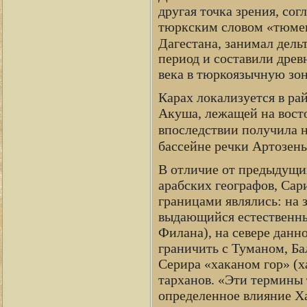
другая точка зрения, сог
тюркским словом «тюмен
Дагестана, занимал дель
период и составили древ
века в тюркоязычную зон
Карах локализуется в ра
Акуша, лежащей на восто
впоследствии получила 
бассейне речки Артозен
В отличие от предыдущи
арабских географов, Сар
границами являлись: на 
выдающийся естественны
Филана), на севере данн
граничить с Туманом, Ба
Серира «хаканом гор» (х
тарханов. «Эти термины 
определенное влияние Ха