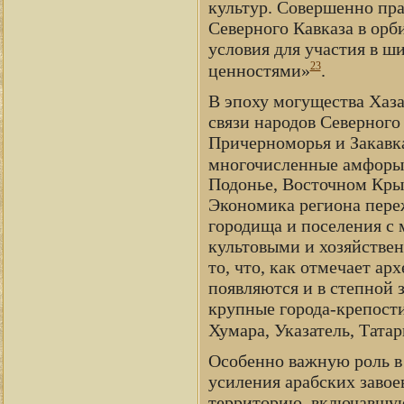
культур. Совершенно пра
Северного Кавказа в орби
условия для участия в 
23
ценностями»
.
В эпоху могущества Хаза
связи народов Северного
Причерноморья и Закавк
многочисленные амфоры,
Подонье, Восточном Крыму
Экономика региона пере
городища и поселения с
культовыми и хозяйстве
то, что, как отмечает ар
появляются и в степной 
крупные города-крепост
Хумара, Указатель, Татар
Особенно важную роль в 
усиления арабских завое
территорию, включавшу