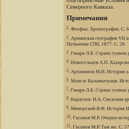
благоприятные условия и
Северного Кавказа.
Примечания
1
. Феофан. Хронография. С. 6
2
. Армянская география VII 
Патканова СПб, 1877. С. 28.
3
. Гмыря Л.Б. Страна гуннов 
4
. Новосельцев А.П. Хазарско
5
. Артамонов М.И. История ха
6
. Мовсэс Каланкатуаци. Исто
7
. Гмыря Л.Б. Страна гуннов 
8
. Караулов. Н.А. Сведения 
9
. Минорский В.Ф. История Ш
10
. Гасанов М.Р. Очерки исто
11
. Гасанов М.Р. Там же. С. 57