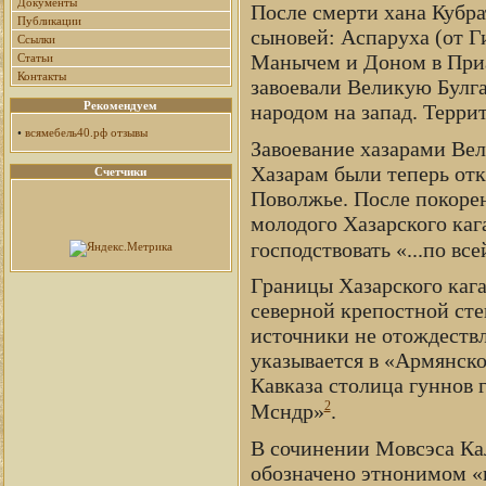
Документы
После смерти хана Кубрат
Публикации
сыновей: Аспаруха (от Г
Ссылки
Манычем и Доном в Приаз
Статьи
Контакты
завоевали Великую Булга
Рекомендуем
народом на запад. Террит
•
всямебель40.рф отзывы
Завоевание хазарами Вел
Хазарам были теперь отк
Счетчики
Поволжье. После покоре
молодого Хазарского кага
господствовать «...по вс
Границы Хазарского кага
северной крепостной сте
источники не отождествл
указывается в «Армянско
Кавказа столица гуннов г
2
Мсндр»
.
В сочинении Мовсэса Ка
обозначено этнонимом «г