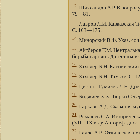
12
. Шихсаидов А.Р. К вопросу
79—81.
13
. Лавров Л.И. Кавказская 
С. 163—175.
14
. Минорский В.Ф. Указ. соч
15
. Айтберов Т.М. Центральна
борьба народов Дагестана в э
16
. Заходер Б.Н. Каспийский 
17
. Заходер Б.Н. Там же. С. 12
18
. Цит. по: Гумилев Л.Н. Дре
19
. Биджиев Х.Х. Тюрки Север
20
. Гаркави А.Д. Сказания му
21
. Ромашев С.А. Историческ
(VII—IX вв.): Автореф. дисс. к
22
. Гадло А.В. Этническая ис