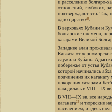
и расселению болгаро-ха
отношений, глубоких, р
подтверждают это. Так, 
20
одно царство
.
В верховьях Кубани и Ку
болгарские племена, пер
хазарами Великой Болгари
Западнее алан проживал
Кавказа от черноморско
служила Кубань. Адыгск
побережье от устья Куба
которой начинались абха
подчинения их каганату 
покорения хазарами Батб
находилась в VIII—IX вв
В VIII—IX вв. все народ
22
каганата
и тюркские на
населением, и здесь ше