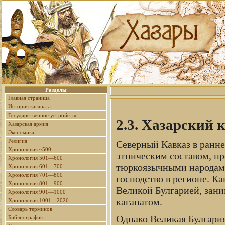
Разделы
Главная страница
История каганата
Государственное устройство
2.3. Хазарский 
Хазарская армия
Экономика
Религия
Северный Кавказ в ранне
Хронология ~500
этническим составом, п
Хронология 501—600
тюркоязычными народами
Хронология 601—700
Хронология 701—800
господство в регионе. К
Хронология 801—900
Великой Булгарией, зани
Хронология 901—1000
каганатом.
Хронология 1001—2026
Словарь терминов
Однако Великая Булгари
Библиография