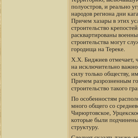
полуостров, и реально у
народов региона дни каг
Причем хазары в этих ус
строительство крепостей
расквартированы военны
строительства могут слу
городища на Тереке.
Х.Х. Биджиев отмечает, 
на исключительно важном
силу только обществу, 
Причем разрозненным го
строительство такого гр
По особенностям распол
много общего со среднев
Чирюртовское, Урцекское
которые были подчинены
структуру.
Следует сказать также, 