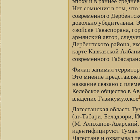
эпоху и в раннее средне
Нет сомнения в том, что
современного Дербентск
довольно убедительны. Э
«войске Таваспорана, го
армянский автор, следуе
Дербентского района, вх
карте Кавказской Албан
современного Табасаранс
Филан занимал территор
Это мнение представляет
название связано с плем
Келебское общество в А
владение Газикумухское
Дагестанская область Ту
(ат-Табари, Беладзори, И
(М. Алиханов-Аварский,
идентифицируют Туман с
Дагестане и охватывал т