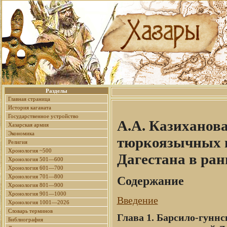
Разделы
Главная страница
История каганата
Государственное устройство
А.А. Казиханова
Хазарская армия
Экономика
тюркоязычных н
Религия
Хронология ~500
Дагестана в ра
Хронология 501—600
Хронология 601—700
Хронология 701—800
Содержание
Хронология 801—900
Хронология 901—1000
Введение
Хронология 1001—2026
Словарь терминов
Глава 1. Барсило-гунн
Библиография