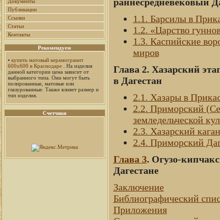
раннесредневековый Д
Документы
Публикации
1.1. Барсилы в Прик
Ссылки
Статьи
1.2. «Царство гунно
Контакты
1.3. Каспийские вор
Рекомендуем
миров
•
купить матовый керамогранит
600х600 в Краснодаре
. На изделия
Глава 2. Хазарский эт
данной категории цена зависит от
выбранного типа. Они могут быть
в Дагестан
полированные, матовые или
глазурованные. Также влияет размер и
2.1. Хазары в Прика
тип изделия.
2.2. Приморский (Се
Счетчики
земледельческой ку
2.3. Хазарский кага
2.4. Приморский Да
Глава 3
. Огузо-кипчак
Дагестане
Заключение
Библиографический спис
Приложения