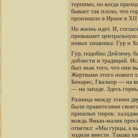
терпимо, но когда прихо
бывает так плохо, что го
произошло в Иране в XII 
Но жизнь идет. И, согла
превышает центральную. 
новых хищника: Гур и Х
Гур, подобно Дейлему, 
доблести и традиций. Ис
был знак того, что они в
Жертвами этого нового х
Бенарес, Гвалиор — на в
— на западе. Здесь гор
Разница между этими дв
были правителями своего 
пришлых тюрок: халаджей
вождь Ямын-малик просил
ответил: «Мы гурцы, а 
ходили вместе. Такова х