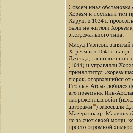
Совсем иная обстановка 
Хорезм и поставил там п
Харун, в 1034 г. провоз
были не жители Хорезма,
экстремального типа.
Масуд Газневи, занятый
Хорезм и в 1041 г. напус
Дженда, расположенного 
(1044) и управляли Хоре
принял титул «хорезмшах
тюрок, оторвавшийся от 
Его сын Атсыз добился ф
его преемник Иль-Арсла
напряженных войн (изло
10
авторами
) завоевали Д
Мавераннахр. Маленький 
не за счет своей мощи, к
просто огромной химеро