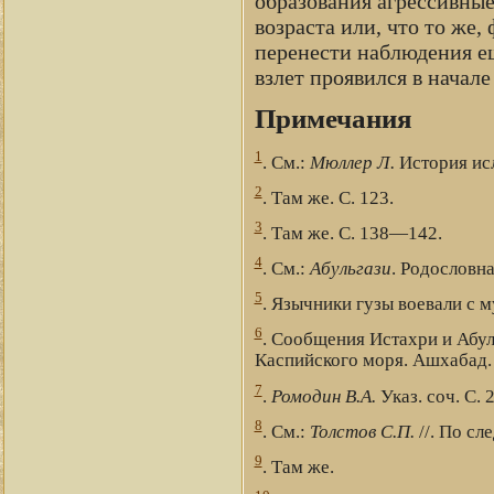
образования агрессивные
возраста или, что то же,
перенести наблюдения е
взлет проявился в начале 
Примечания
1
. См.:
Мюллер Л.
История исла
2
. Там же. С. 123.
3
. Там же. С. 138—142.
4
. См.:
Абульгази
. Родословна
5
. Язычники гузы воевали с 
6
. Сообщения Истахри и Абул
Каспийского моря. Ашхабад.
7
.
Ромодин В.А.
Указ. соч. С. 
8
. См.:
Толстов С.П.
//. По сле
9
. Там же.