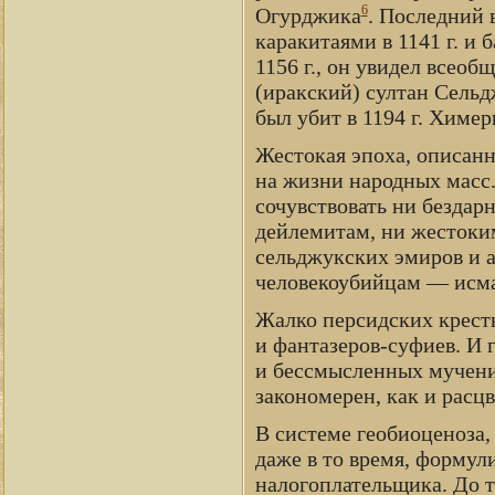
6
Огурджика
. Последний 
каракитаями в 1141 г. и 
1156 г., он увидел всеоб
(иракский) султан Сельд
был убит в 1194 г. Химе
Жестокая эпоха, описанн
на жизни народных масс.
сочувствовать ни безда
дейлемитам, ни жестоки
сельджукских эмиров и а
человекоубийцам — исм
Жалко персидских кресть
и фантазеров-суфиев. И г
и бессмысленных мучени
закономерен, как и расцв
В системе геобиоценоза,
даже в то время, формули
налогоплательщика. До т