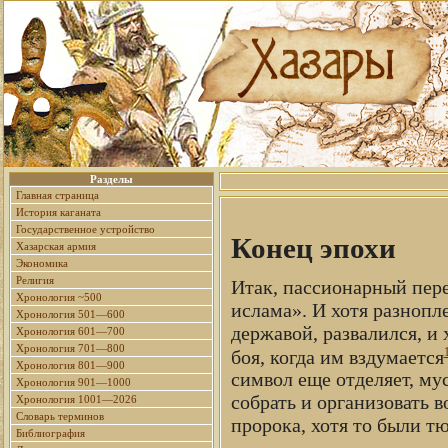
Разделы
Главная страница
История каганата
Государственное устройство
Конец эпохи
Хазарская армия
Экономика
Религия
Итак, пассионарный пер
Хронология ~500
ислама». И хотя разноп
Хронология 501—600
державой, развалился, и 
Хронология 601—700
Хронология 701—800
боя, когда им вздумается
Хронология 801—900
символ еще отделяет, му
Хронология 901—1000
собрать и организовать 
Хронология 1001—2026
Словарь терминов
пророка, хотя то были тю
Библиография