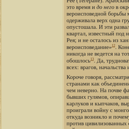
Рее (Тегеране). Арабски
это время и
до него
в окр
вероисповедной борьбы м
одерживала верх одна гру
опустошала. И эти разв
квартал, известный под 
Рея; и не осталось из ха
12
вероисповедание»
. Кон
никогда не ведется на т
13
обошлось
. Да, труднов
всех: врагов, начальства 
Короче говоря, рассматр
странами как объединени
чем неверно. На почве ф
бывших гулямов, опиравш
карлуков и кыпчаков, вы
проиграли войну с монго
откуда возникло и почем
против цивилизованных о