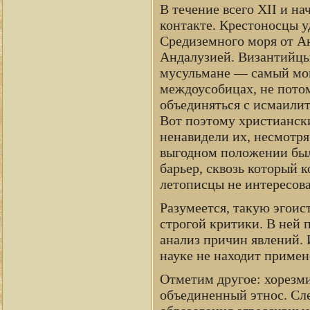
В течение всего XII и на
контакте. Крестоносцы 
Средиземного моря от Ан
Андалузией. Византийц
мусульмане — самый мог
междоусобицах, не потом
объединяться с исмаили
Вот поэтому христиански
ненавидели их, несмотря
выгодном положении был
барьер, сквозь который 
летописцы не интересова
Разумеется, такую эгоис
строгой критики. В ней
анализ причин явлений. 
науке не находит примен
Отметим другое: хорезм
объединенный этнос. Сл