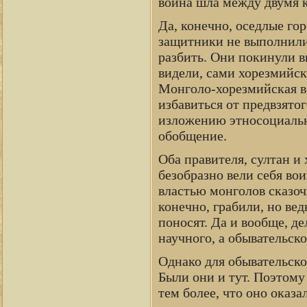
война шла между двумя 
Да, конечно, оседлые гор
защитники не выполнили 
разбить. Они покинули в
видели, сами хорезмийск
Монголо-хорезмийская в
избавиться от предвзято
изложению этносоциальн
обобщение.
Оба правителя, султан и
безобразно вели себя во
властью монголов сказоч
конечно, грабили, но ве
поносят. Да и вообще, д
научного, а обывательск
Однако для обывательск
Были они и тут. Поэтому
тем более, что оно оказ