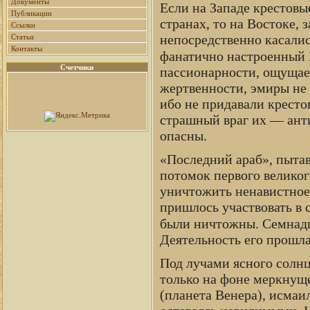
Документы
Если на Западе крестовы
Публикации
странах, то на Востоке,
Ссылки
непосредственно касалис
Статьи
Контакты
фанатично настроенный 
Счетчики
пассионарности, ощущае
жертвенности, эмиры не 
ибо не придавали кресто
страшный враг их — ант
опасны.
«Последний араб», пытав
потомок первого великог
уничтожить ненавистное
пришлось участвовать в 
были ничтожны. Семнадца
Деятельность его прошл
Под лучами ясного солнц
только на фоне меркнущег
(планета Венера), исмаи