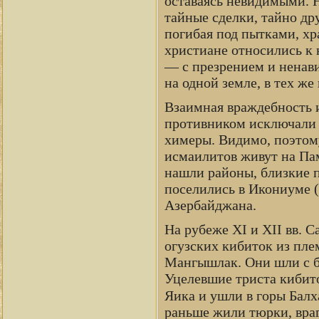
оставаясь невидимыми. 
тайные сделки, тайно др
погибая под пытками, хр
христиане относились к 
— с презрением и ненави
на одной земле, в тех же
Взаимная враждебность 
противником исключали 
химеры. Видимо, поэтом
исмаилитов живут на Пам
нашли районы, близкие 
поселились в Икониуме 
Азербайджана.
На рубеже XI и XII вв. 
огузских кибиток из пле
Мангышлак. Они шли с бо
Уцелевшие триста кибито
Яика и ушли в горы Балх
раньше жили тюрки, враг