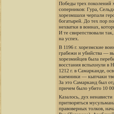
Победы трех поколений х
соперников: Гура, Сельд
хорезмшахи черпали геро
богатырей. До тех пор по
нехватки в воинах, кото
И те свирепствовали так
на успех.
В 1196 г. хорезмские во
грабежи и убийства — выз
хорезмийцев была переби
восстания вспыхнули в Н
1212 г. в Самарканде, о
наемники — кыпчаки твор
За это Самарканд был от
причем было убито 10 00
Казалось, дух ненавист
притворяться мусульмана
правоверных толков, нач