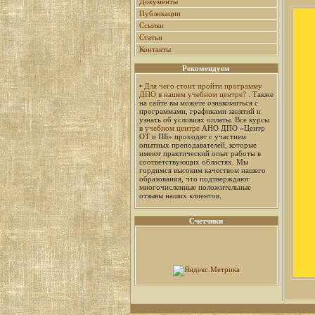
Документы
Публикации
Ссылки
Статьи
Контакты
Рекомендуем
•
Для чего стоит пройти программу
ДПО в нашем учебном центре?
. Также
на сайте вы можете ознакомиться с
программами, графиками занятий и
узнать об условиях оплаты. Все курсы
в
учебном центре
АНО ДПО «Центр
ОТ и ПБ» проходят с участием
опытных преподавателей, которые
имеют практический опыт работы в
соответствующих областях. Мы
гордимся высоким качеством нашего
образования, что подтверждают
многочисленные положительные
отзывы наших клиентов.
Счетчики