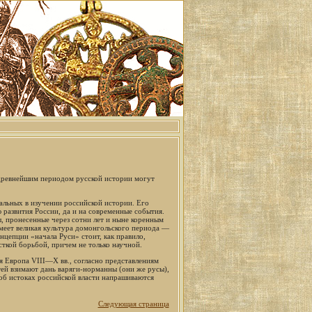
 древнейшим периодом русской истории могут
альных в изучении российской истории. Его
развития России, да и на современные события.
, пронесенные через сотни лет и ныне коренным
имеет великая культура домонгольского периода —
нцепции «начала Руси» стоит, как правило,
ткой борьбой, причем не только научной.
я Европа VIII—X вв., согласно представлениям
тей взимают дань варяги-норманны (они же русы),
об истоках российской власти напрашиваются
Следующая страница