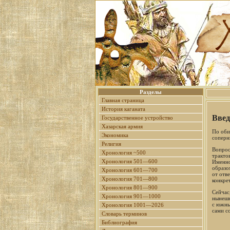
Разделы
Главная страница
История каганата
Введ
Государственное устройство
Хазарская армия
По оби
Экономика
соперн
Религия
Вопрос
Хронология ~500
тракто
Хронология 501—600
Именно
образо
Хронология 601—700
от отв
Хронология 701—800
конкре
Хронология 801—900
Сейчас
Хронология 901—1000
нынешн
с южны
Хронология 1001—2026
сами со
Словарь терминов
Библиография