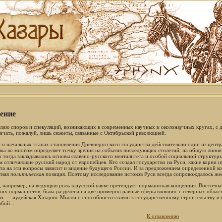
ение
лию споров и спекуляций, возникающих в современных научных и околонаучных кругах, с
ичать, пожалуй, лишь сюжеты, связанные с Октябрьской революцией.
 о начальных этапах становления Древнерусского государства действительно один из центр
вка во многом определяет точку зрения на события последующих столетий, на общую линию 
 тогда закладывались основы славяно-русского менталитета и особой социальной структуры
м отличающие русский народ от европейцев. Кто создал государство на Руси, какие корни 
ета на эти вопросы зависит и видение будущего России. И за предложением определенной ко
тная
политическая
позиция. Поэтому исследование истоков Руси всегда сопровождалось жес
, например, на ведущую роль в русской науке претендует норманнская концепция. Восточна
их норманистов, была разделена на две примерно равные сферы влияния: с северных облас
х — иудейская Хазария. Мысли о способности славян к государственному строительству и 
бой...
К оглавлению