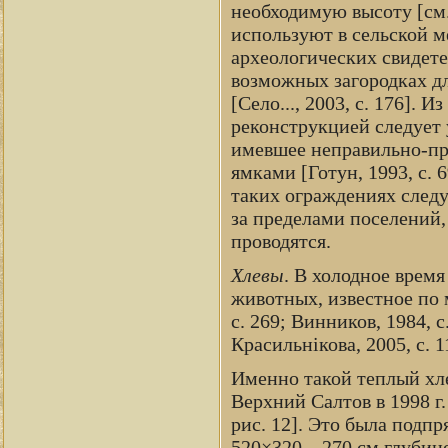
необходимую высоту [см.
используют в сельской 
археологических свидете
возможных загородках д
[Село..., 2003, с. 176]
реконструкцией следует
имевшее неправильно-пр
ямками [Готун, 1993, с. 
таких ограждениях следу
за пределами поселений,
проводятся.
Хлевы
. В холодное врем
животных, известное по 
с. 269; Винников, 1984, 
Красильнікова, 2005, с. 1
Именно такой теплый хле
Верхний Салтов в 1998 г.
рис. 12]. Это была подп
520×320—270 см глубино