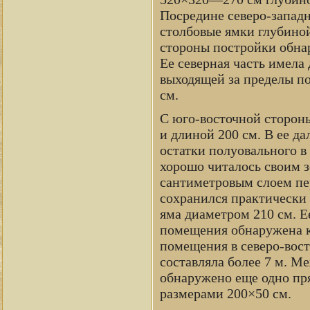
Посредине северо-западн
столбовые ямки глубино
стороны постройки обна
Ее северная часть имела
выходящей за пределы п
см.
С юго-восточной сторон
и длиной 200 см. В ее да
остатки полуовального в
хорошо читалось своим 
сантиметровым слоем пе
сохранился практически
яма диаметром 210 см. Ее
помещения обнаружена к
помещения в северо-вос
составляла более 7 м. М
обнаружено еще одно пря
размерами 200×50 см.