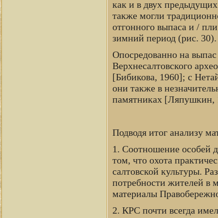
как и в двух предыдущих
также могли традиционно
отгонного выпаса и / пл
зимний период (рис. 30).
Опосредованно на выпас 
Верхнесалтовского архео
[Бибикова, 1960]; с Нет
они также в незначитель
памятниках [Ляпушкин, 19
Подводя итог анализу ма
1. Соотношение особей 
том, что охота практичес
салтовской культуры. Ра
потребности жителей в 
материалы Правобережно
2. КРС почти всегда име