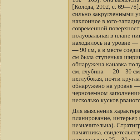
[Колода, 2002, с. 69—78
сильно закругленными у
наклонное в юго-западну
современной поверхност
полуовальная в плане ни
находилось на уровне — 
— 90 см, а в месте соед
см была ступенька ширин
обнаружена канавка пол
см, глубина — 20—30 см 
неглубокая, почти кругл
обнаружено на уровне — 
черноземном заполнении,
несколько кусков рваног
Для выяснения характера
планирование, интерьер 
незначительна). Стратиг
памятника, свидетельств
находился на 25—30 см 