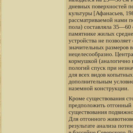
дневных поверхностей по
культуры [Афанасьев, 198
рассматриваемой нами по
пола) составляла 35—60 
памятнике жилых средне
устройства не позволяет
значительных размеров 
нецелесообразно. Централ
кормушкой (аналогично 
пологий спуск при незна
для всех видов копытных
дополнительным условием
наземной конструкции.
Кроме существования ст
предположить отгонный 
существования подвижной
Для отгонного животнов
результате анализа поте
в бассейне Северского 