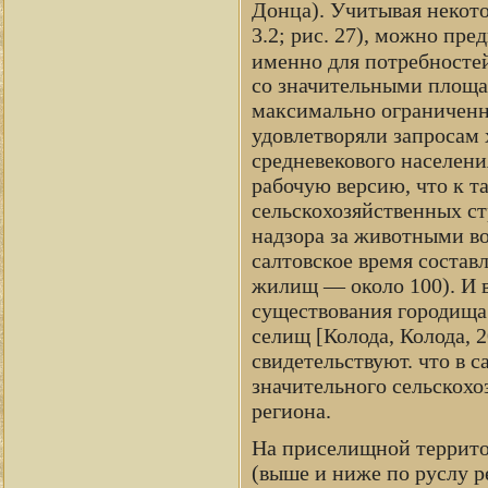
Донца). Учитывая некото
3.2; рис. 27), можно пре
именно для потребносте
со значительными площа
максимально ограниченн
удовлетворяли запросам 
средневекового населен
рабочую версию, что к 
сельскохозяйственных ст
надзора за животными во
салтовское время состав
жилищ — около 100). И в
существования городища 
селищ [Колода, Колода, 
свидетельствуют. что в 
значительного сельскохо
региона.
На приселищной террито
(выше и ниже по руслу р