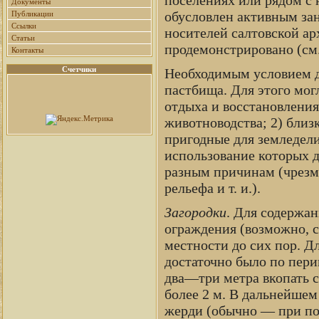
Документы
обусловлен активным заня
Публикации
Ссылки
носителей салтовской ар
Статьи
продемонстрировано (см. 
Контакты
Счетчики
Необходимым условием д
пастбища. Для этого могл
отдыха и восстановления
животноводства; 2) близ
пригодные для земледели
использование которых 
разным причинам (чрезм
рельефа и т. и.).
Загородки
. Для содержан
ограждения (возможно, с
местности до сих пор. Д
достаточно было по пери
два—три метра вкопать 
более 2 м. В дальнейше
жерди (обычно — при по