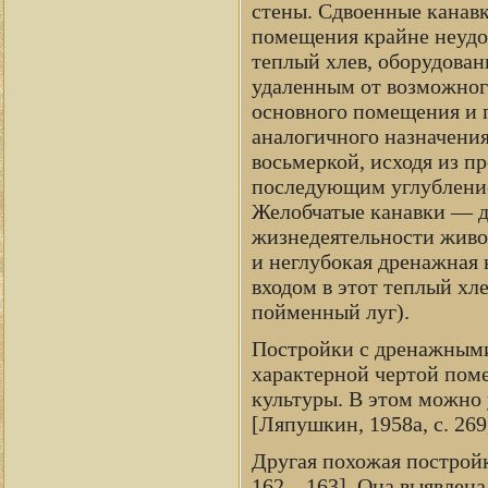
стены. Сдвоенные канав
помещения крайне неудоб
теплый хлев, оборудова
удаленным от возможног
основного помещения и 
аналогичного назначения
восьмеркой, исходя из п
последующим углубление
Желобчатые канавки — д
жизнедеятельности живо
и неглубокая дренажная 
входом в этот теплый хле
пойменный луг).
Постройки с дренажными
характерной чертой пом
культуры. В этом можно 
[Ляпушкин, 1958а, с. 269
Другая похожая постройк
162—163]. Она выявлена 