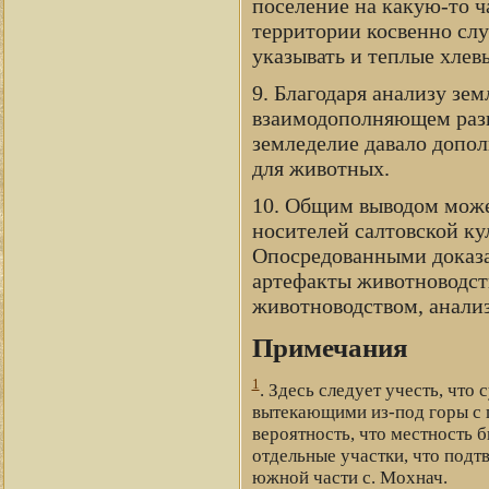
поселение на какую-то ч
территории косвенно сл
указывать и теплые хлев
9. Благодаря анализу зем
взаимодополняющем разв
земледелие давало допол
для животных.
10. Общим выводом може
носителей салтовской к
Опосредованными доказа
артефакты животноводств
животноводством, анали
Примечания
1
. Здесь следует учесть, чт
вытекающими из-под горы с г
вероятность, что местность 
отдельные участки, что под
южной части с. Мохнач.