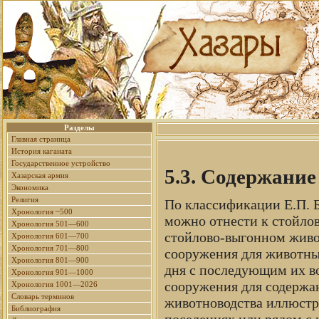
Разделы
Главная страница
История каганата
Государственное устройство
5.3. Содержани
Хазарская армия
Экономика
Религия
По классификации Е.П. Б
Хронология ~500
можно отнести к стойлов
Хронология 501—600
стойлово-выгонном живо
Хронология 601—700
Хронология 701—800
сооружения для животны
Хронология 801—900
дня с последующим их во
Хронология 901—1000
сооружения для содержан
Хронология 1001—2026
Словарь терминов
животноводства иллюстри
Библиография
поселениях или рядом с