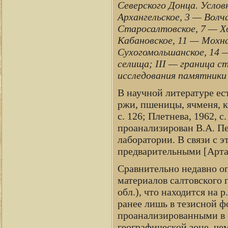
Северского Донца. Услов
Архангельское, 3 — Волч
Старосалтовское, 7 — Х
Кабановское, 11 — Мохна
Сухогомольшанское, 14 —
селища; III — граница 
исследования памятники и
В научной литературе ес
ржи, пшеницы, ячменя, к
с. 126; Плетнева, 1962, 
проанализирован В.А. Пе
лаборатории. В связи с 
предварительными [Артам
Сравнительно недавно о
материалов салтовского 
обл.), что находится на 
ранее лишь в тезисной ф
проанализированными в с
географической зоне, че