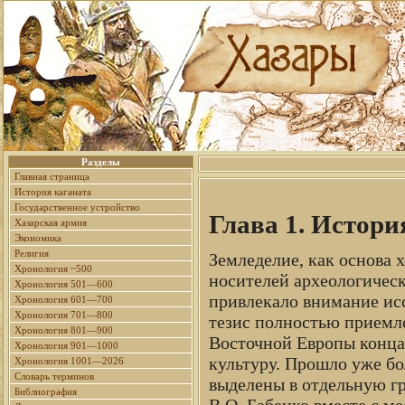
Разделы
Главная страница
История каганата
Государственное устройство
Глава 1. Истори
Хазарская армия
Экономика
Религия
Земледелие, как основа 
Хронология ~500
носителей археологическ
Хронология 501—600
привлекало внимание исс
Хронология 601—700
Хронология 701—800
тезис полностью приемле
Хронология 801—900
Восточной Европы конца 
Хронология 901—1000
культуру. Прошло уже бо
Хронология 1001—2026
Словарь терминов
выделены в отдельную гр
Библиография
В.О. Бабенко вместе с м