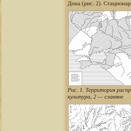
Дона (рис. 2). Стациона
Рис. 1. Территория расп
культура, 2 — славяне