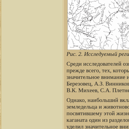
Рис. 2. Исследуемый рег
Среди исследователей оз
прежде всего, тех, кото
значительное внимание и
Березовец, А.З. Виннико
В.К. Михеев, С.А. Плетне
Однако, наибольший вкла
земледельца и животново
посвятившему этой жизн
каганата один из раздел
уделил значительное вни