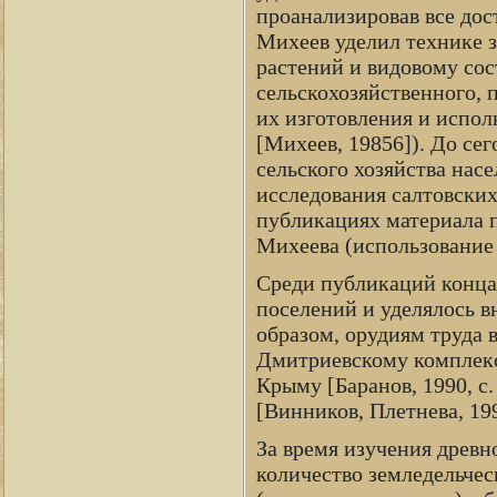
проанализировав все дос
Михеев уделил технике з
растений и видовому со
сельскохозяйственного, 
их изготовления и испол
[Михеев, 19856]). До сег
сельского хозяйства нас
исследования салтовски
публикациях материала 
Михеева (использование а
Среди публикаций конца
поселений и уделялось в
образом, орудиям труда в
Дмитриевскому комплексу
Крыму [Баранов, 1990, с
[Винников, Плетнева, 1998
За время изучения древн
количество земледельчес