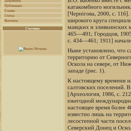
Документы
катакомбного могильника
Публикации
Ссылки
[Чернігова, 2000, с. 116
Статьи
широкого круга специали
Контакты
маяцких и зливкинских ма
Счетчики
465—491; Городцов, 1905
с. 434—461; 1911] нача
Ныне установлено, что с
территорию от Северного
Оскола на севере, от Ни
западе (рис. 1).
К настоящему времени н
салтовских поселений. В
[Археология, 1986, с. 2
ежегодной международно
настоящее время более 4
известно лишь на террит
лесостепной части посел
Северский Донец и Оско