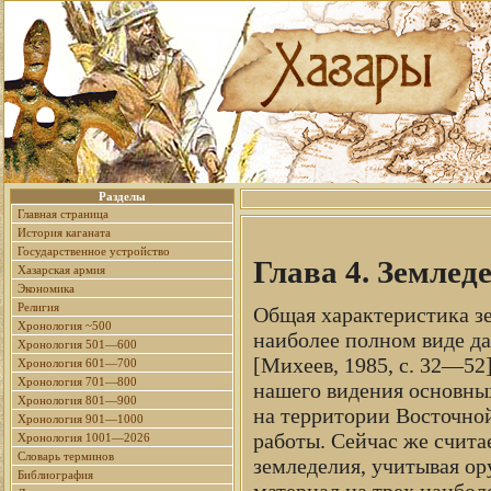
Разделы
Главная страница
История каганата
Государственное устройство
Глава 4. Землед
Хазарская армия
Экономика
Религия
Общая характеристика зе
Хронология ~500
наиболее полном виде д
Хронология 501—600
[Михеев, 1985, с. 32—52
Хронология 601—700
Хронология 701—800
нашего видения основных
Хронология 801—900
на территории Восточно
Хронология 901—1000
работы. Сейчас же счит
Хронология 1001—2026
Словарь терминов
земледелия, учитывая ор
Библиография
материал на трех наибол