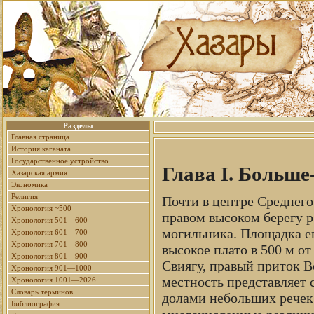
Разделы
Главная страница
История каганата
Государственное устройство
Глава I. Больш
Хазарская армия
Экономика
Религия
Почти в центре Среднего
Хронология ~500
правом высоком берегу р
Хронология 501—600
могильника. Площадка ег
Хронология 601—700
Хронология 701—800
высокое плато в 500 м о
Хронология 801—900
Свиягу, правый приток В
Хронология 901—1000
местность представляет 
Хронология 1001—2026
Словарь терминов
долами небольших речек
Библиография