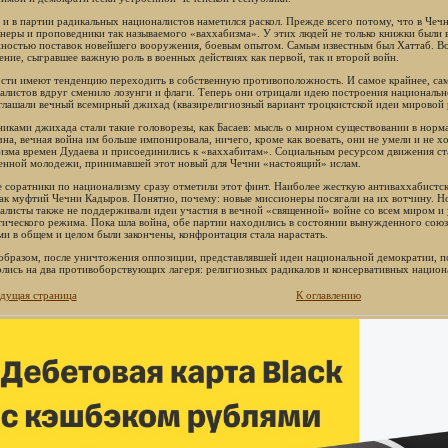
 и в партии радикальных националистов наметился раскол. Прежде всего потому, что в Чеч
неры и проповедники так называемого «ваххабизма». У этих людей не только книжки были 
ностью поставок новейшего вооружения, боевым опытом. Самым известным был Хаттаб. В
ение, сыгравшее важную роль в военных действиях как первой, так и второй войн.
сти имеют тенденцию переходить в собственную противоположность. И самое крайнее, са
алистов вдруг сменило лозунги и флаги. Теперь они отрицали идею построения национально
глашали вечный всемирный джихад (квазирелигиозный вариант троцкистской идеи мировой 
иками джихада стали такие головорезы, как Басаев: мысль о мирном существовании в норма
чна, вечная война им больше импонировала, ничего, кроме как воевать, они не умели и не х
изма времен Дудаева и присоединились к «ваххабитам». Социальным ресурсом движения ст
енной молодежи, принимавшей этот новый для Чечни «настоящий» ислам.
 соратники по национализму сразу отметили этот финт. Наиболее жесткую антиваххабистс
как муфтий Чечни Кадыров. Понятно, почему: новые миссионеры посягали на их вотчину. Но
алисты также не поддерживали идеи участия в вечной «священной» войне со всем миром и 
тического режима. Пока шла война, обе партии находились в состоянии вынужденного союза
ми в общем и целом были закончены, конфронтация стала нарастать.
образом, после уничтожения оппозиции, представлявшей идеи национальной демократии, 
олись на два противоборствующих лагеря: религиозных радикалов и консервативных национ
дущая страница
К оглавлению