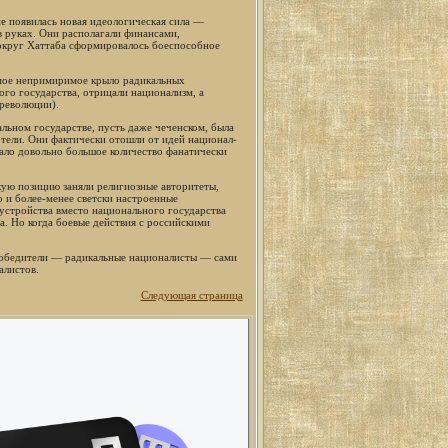
не появилась новая идеологическая сила —
в руках. Они располагали финансами,
округ Хаттаба сформировалось боеспособное
мое непримиримое крыло радикальных
го государства, отрицали национализм, а
революции).
льном государстве, пусть даже чеченском, была
отели. Они фактически отошли от идей национал-
ало довольно большое количество фанатически
кую позицию заняли религиозные авторитеты,
 и более-менее светски настроенные
устройства вместо национального государства
. Но когда боевые действия с российскими
победители — радикальные националисты — сами
алистов.
Следующая страница