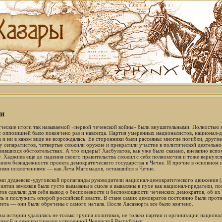
и
ческие итоги так называемой «первой чеченской войны» были внушительными. Полностью и
 с оппозицией было покончено раз и навсегда. Партия умеренных националистов, национал-д
а и ни в каком виде не возрождалась. Ее сторонники были рассеяны: многие погибли, други
у сепаратистов, четвертые сложили оружие и прекратили участие в политической деятельнос
вившихся обстоятельствах. А что лидеры? Хасбулатов, как уже было сказано, внезапно вспо
. Хаджиев еще до падения своего правительства сложил с себя полномочия и тоже вернулся в
ием безнадежности проекта демократического государства в Чечне. И прочие в основном 
ими исключениями — как Леча Магомадов, оставшийся в Чечне.
ми дудаевско-удуговской пропаганды руководители национал-демократического движения (
риятии земляков были густо вымазаны в смоле и вываляны в пухе как национал-предатели, п
тов сделали для себя вывод о бесполезности и беспомощности чеченских демократов, об их
ль и послужить опорой российской власти. В стане самих демократов постоянно были проти
тета — они были обречены с самого начала. После Хасавюрта все было кончено.
ны истории удалилась не только группа политиков, не только партии и организации национа
симой и демократически устроенной Чеченской Республики.