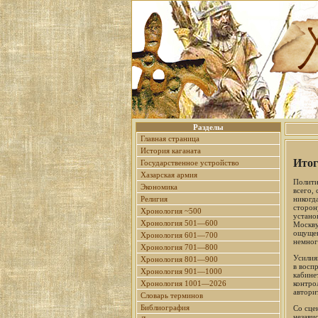
Разделы
Главная страница
История каганата
Итог
Государственное устройство
Хазарская армия
Полити
Экономика
всего,
никогд
Религия
сторон
Хронология ~500
устано
Хронология 501—600
Москву
ощущен
Хронология 601—700
немног
Хронология 701—800
Усилия
Хронология 801—900
в восп
Хронология 901—1000
кабине
контро
Хронология 1001—2026
автори
Словарь терминов
Библиография
Со сце
незави