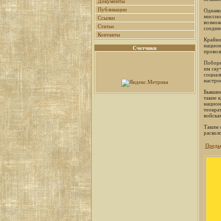
Документы
Публикации
Однако
миссио
Ссылки
возмож
Статьи
соедин
Контакты
Крайно
национ
Счетчики
провоз
Поборн
им ску
социал
настро
Бывшие
такие 
национ
теокра
войска
Таким 
раскол
Преды