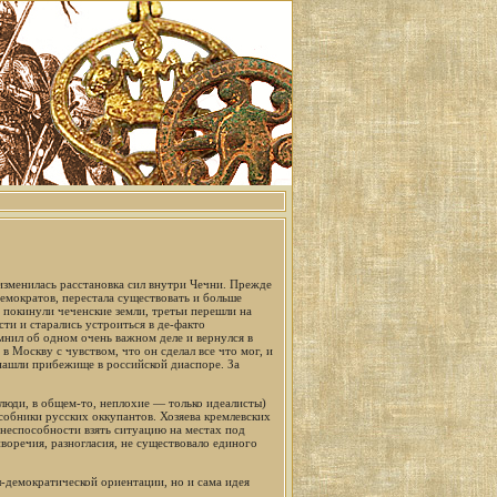
зменилась расстановка сил внутри Чечни. Прежде
емократов, перестала существовать и больше
е покинули чеченские земли, третьи перешли на
ти и старались устроиться в де-факто
мнил об одном очень важном деле и вернулся в
 Москву с чувством, что он сделал все что мог, и
нашли прибежище в российской диаспоре. За
люди, в общем-то, неплохие — только идеалисты)
особники русских оккупантов. Хозяева кремлевских
 неспособности взять ситуацию на местах под
воречия, разногласия, не существовало единого
л-демократической ориентации, но и сама идея