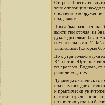
Открыто Россия во внутр
зоне оппозиции находили
ополчению вооружение и 
поддержку.
Поход был назначен на 
выйти три отряда: из Зн
руководителями были Ав
внушительными. У Лабаз
танкистами (которые был
Но с утра только отряд 
В Толстой-Юрте находил
генералами. Видимо, от 
решили «сдать».
Дудаевцы оказались гото
подтянулись две остальн
и практически уничтожен
остатки отрядов оппозиц
полностью утратив боево