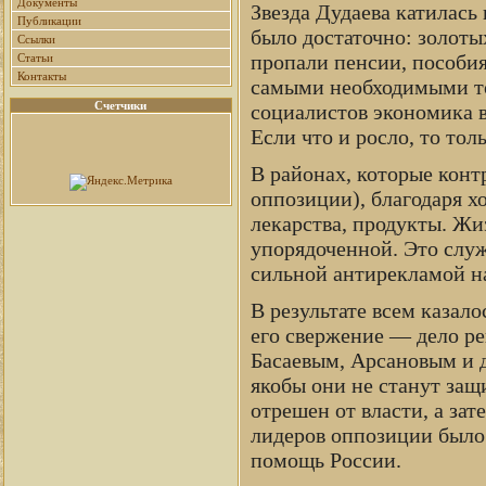
Документы
Звезда Дудаева катилась
Публикации
было достаточно: золоты
Ссылки
пропали пенсии, пособия
Статьи
Контакты
самыми необходимыми тов
Счетчики
социалистов экономика в
Если что и росло, то тол
В районах, которые конт
оппозиции), благодаря 
лекарства, продукты. Жи
упорядоченной. Это слу
сильной антирекламой н
В результате всем казало
его свержение — дело ре
Басаевым, Арсановым и 
якобы они не станут защи
отрешен от власти, а за
лидеров оппозиции было
помощь России.