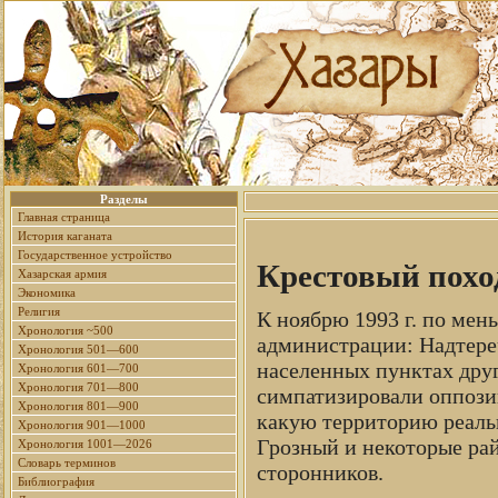
Разделы
Главная страница
История каганата
Государственное устройство
Крестовый похо
Хазарская армия
Экономика
Религия
К ноябрю 1993 г. по мен
Хронология ~500
администрации: Надтере
Хронология 501—600
населенных пунктах друг
Хронология 601—700
Хронология 701—800
симпатизировали оппозиц
Хронология 801—900
какую территорию реаль
Хронология 901—1000
Грозный и некоторые рай
Хронология 1001—2026
Словарь терминов
сторонников.
Библиография