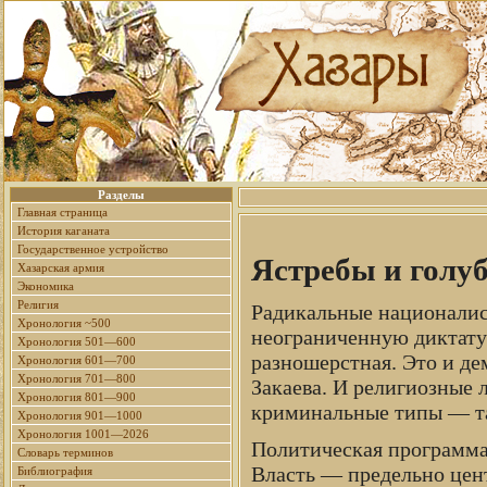
Разделы
Главная страница
История каганата
Государственное устройство
Ястребы и голу
Хазарская армия
Экономика
Религия
Радикальные националист
Хронология ~500
неограниченную диктатур
Хронология 501—600
разношерстная. Это и де
Хронология 601—700
Хронология 701—800
Закаева. И религиозные 
Хронология 801—900
криминальные типы — так
Хронология 901—1000
Хронология 1001—2026
Политическая программа
Словарь терминов
Власть — предельно цен
Библиография