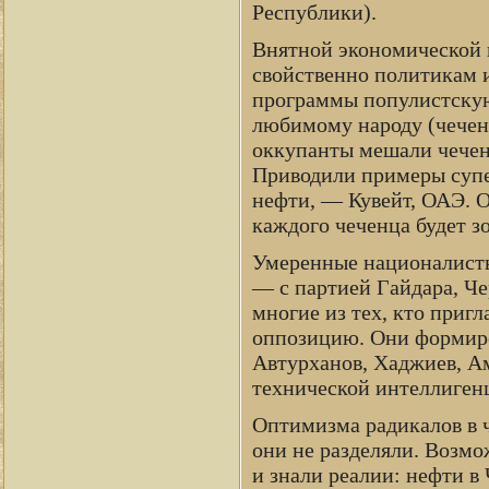
Республики).
Внятной экономической 
свойственно политикам и
программы популистскую
любимому народу (чеченц
оккупанты мешали чеченц
Приводили примеры супе
нефти, — Кувейт, ОАЭ. О
каждого чеченца будет з
Умеренные националисты
— с партией Гайдара, Че
многие из тех, кто пригл
оппозицию. Они формиро
Автурханов, Хаджиев, Ам
технической интеллиген
Оптимизма радикалов в ч
они не разделяли. Возмо
и знали реалии: нефти в 