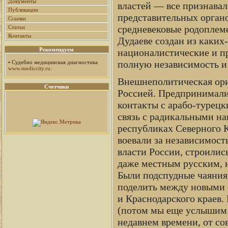
Документы
властей — все признава
Публикации
представительных органо
Ссылки
средневековые родоплем
Статьи
Контакты
Дудаеве создан из каких
Рекомендуем
националистические и пр
полную независимость и
•
Судебно медицинская диагностика
www.mediccity.ru
.
Внешнеполитическая ори
Счетчики
Россией. Предпринимали
контакты с арабо-турецк
связь с радикальными н
республиках Северного К
воевали за независимость
власти России, строилис
даже местным русским, н
Были подспудные чаяния 
поделить между новыми 
и Краснодарского краев.
(потом мы еще услышим 
недавнем времени, от с