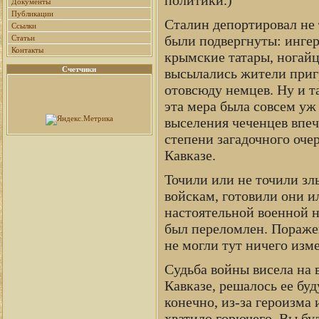
Документы
Публикации
Сталин депортировал не 
Ссылки
были подвергнуты: инге
Статьи
Контакты
крымские татары, ногайц
Счетчики
высылались жители приг
отовсюду немцев. Ну и та
эта мера была совсем уж
выселения чеченцев впеч
степени загадочного оче
Кавказе.
Точили или не точили зл
войскам, готовили они ил
настоятельной военной н
был переломлен. Пораже
не могли тут ничего изме
Судьба войны висела на в
Кавказе, решалось ее буд
конечно, из-за героизма 
хватило горючего. Вы бу