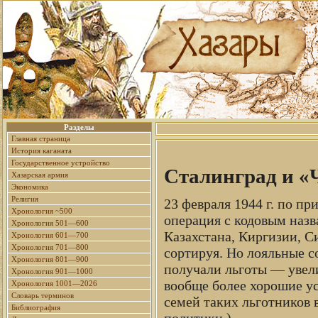
Разделы
Главная страница
История каганата
Государственное устройство
Сталинград и «
Хазарская армия
Экономика
Религия
23 февраля 1944 г. по пр
Хронология ~500
операция с кодовым наз
Хронология 501—600
Казахстана, Киргизии, С
Хронология 601—700
Хронология 701—800
сортируя. Но лояльные с
Хронология 801—900
получали льготы — увел
Хронология 901—1000
вообще более хорошие усл
Хронология 1001—2026
Словарь терминов
семей таких льготников
Библиография
политики.)