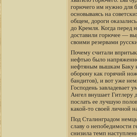
горючего им нужно для б
основываясь на советских
общем, дороги оказались
до Кремля. Когда перед 
доставили горючее — вы
своими резервами русск
Почему считали впритык
нефтью было напряженно
нефтяным вышкам Баку и
оборону как горячий нож
бандитов), и вот уже нем
Господень завладевает у
Ангел внушает Гитлеру 
послать ее лучшую полов
какой-то своей личной на
Под Сталинградом немцы 
славу о непобедимости 
снизила темп наступления