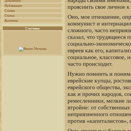
Документы
прояснить свое личное к
Публикации
Ссылки
Оно, мое отношение, опре
Статьи
Контакты
коммунист и интернацио
Счетчики
сложного, часто неприя
сказал, что трудящиеся 
социально-экономическом
евреев как его, капитали
социальное, классовое, 
часто происходит.
Нужно помнить и понима
еврейские купцы, росто
еврейского общества, эк
как и прочих народов, с
ремесленники, мелкие ла
втройне: от собственных 
неприязненного отношени
против «капиталистов», 
Они, простые и бедные е