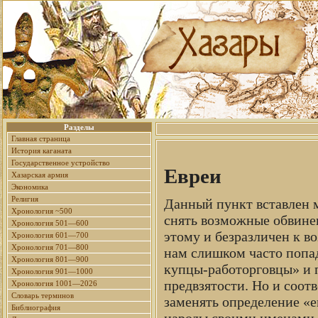
Разделы
Главная страница
История каганата
Государственное устройство
Евреи
Хазарская армия
Экономика
Религия
Данный пункт вставлен м
Хронология ~500
снять возможные обвинен
Хронология 501—600
этому и безразличен к в
Хронология 601—700
Хронология 701—800
нам слишком часто попад
Хронология 801—900
купцы-работорговцы» и п
Хронология 901—1000
предвзятости. Но и соот
Хронология 1001—2026
Словарь терминов
заменять определение «
Библиография
народы своими именами, 