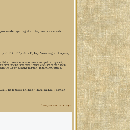
jaco przodki jego: Tugorhan i Karymam i inne po nich
 a. 1, 294, 296—297, 298—299; Pray. Annales regum Hungariae,
multitudo Comanorum copiosum terrae spatium capiebat,
 aut circa eadem descenderant, et non alias, sed super eisdem
noster, illustris Rex Hungariae, inlytae recordations,
aluit, ut suppressis indigenis videatur regnare: Nam et de
Следующая страница