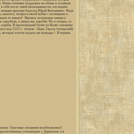
. Наши степняки поддались на обман и оставили
я в себя после такой неожиданности, последние
 с новыми врагами боролся Юрий Кончакович. Видя
, кажется, татары в своей войне с половцами и
5
аким-то князем
. Явились половецкие князья к
 изрубили, а завтра вас изрубят. Но и татары, со
л судьбы. В происшедшей битве на Калке союзники
писи под 1223 г. читаем: «Царь Тарсис (татарский)
7
, которые хотели подать им помощь»
. В первых
9
ежнему. Торговые сношения возобновились
.
в дружественных отношениях с Даниилом; а в