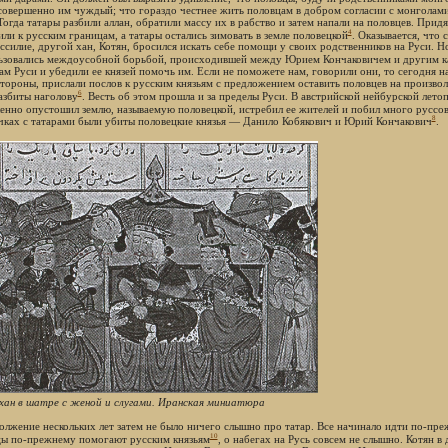
совершенно им чуждый; что гораздо честнее жить половцам в добром согласии с монголами
Тогда татары разбили аллан, обратили массу их в рабство и затем напали на половцев. Прид
4
или к русским границам, а татары остались зимовать в земле половецкой
. Оказывается, что
ссилие, другой хан, Котян, бросился искать себе помощи у своих родственников на Руси. Но
ьзовались междоусобной борьбой, происходившей между Юрием Кончаковичем и другим к
м Руси и убедили ее князей помочь им. Если не поможете нам, говорили они, то сегодня нас
стороны, прислали послов к русским князьям с предложением оставить половцев на произво
6
азбиты наголову
. Весть об этом прошла и за пределы Руси. В австрийской нейбурской лето
енно опустошил землю, называемую половецкой, истребил ее жителей и побил много руссов
8
чках с татарами были убиты половецкие князья — Данило Кобякович и Юрий Кончакович
.
хан в шатре с женой и слугами. Иранская миниатюра
олжение нескольких лет затем не было ничего слышно про татар. Все начинало идти по-пр
10
ы по-прежнему помогают русским князьям
, о набегах на Русь совсем не слышно. Котян 