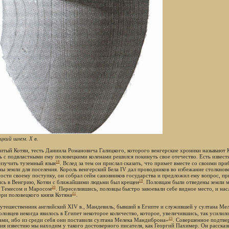
цкий шлем. X в.
итый Котян, тесть Даниила Романовича Галицкого, которого венгерские хроники называют К
ь с подвластными ему половецкими коленами решился покинуть свое отечество. Есть извести
18
изучить туземный язык
. Вслед за тем он прислал сказать, что примет вместе со своими п
ны земли для поселения. Король венгерский Бела IV дал проводников во избежание столкнов
ности своему поступку, он собрал сейм сановников государства и предложил ему вопрос, п
19
сь в Венгрию, Котян с ближайшими людьми был крещен
. Половцам были отведены земли 
20
 Темесом и Маросом
. Переселившись, половцы быстро завоевали себе видное место, и нас
21
ери половецкого князя Котяна
.
утешественник английский XIV в., Мандевиль, бывший в Египте и служившей у султана Ме
ловцев некогда явилось в Египет некоторое количество, которое, увеличившись, так усилил
23
ами, ибо из среди себя они поставили султана Мелека Мандиброна»
. Совершенное подтве
ия известию мы находим у такого достоверного писателя, как Георгий Пахимер. Он рассказы