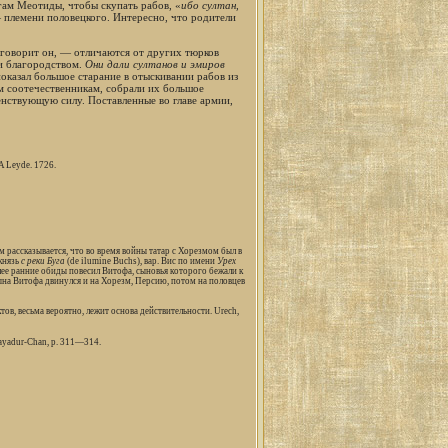
гам Меотиды, чтобы скупать рабов, «
ибо султан,
 — племени половецкого. Интересно, что родители
 говорит он, — отличаются от других тюрков
и благородством.
Они дали султанов и эмиров
казал большое старание в отыскивании рабов из
им соотечественникам, собрали их большое
енствующую силу. Поставленные во главе армии,
A Leyde. 1726.
 рассказывается, что во время войны татар с Хорезмом был в
князь
с реки Буга
(de ilumine Buchs), вар. Вис по имени
Урех
олее ранние обиды повесил Витофа, сыновья которого бежали к
 сына Витофа двинулся и на Хорезм, Персию, потом на половцев
ктов, весьма вероятно, лежит основа действительности. Urech,
 Bayadur-Chan, p. 311—314.