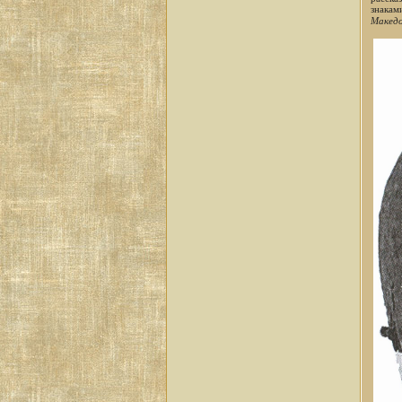
знакам
Македо