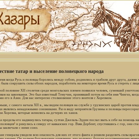
ствие татар и выселение половецкого народа
ремя когда Русь и половцы боролись между собою, роднились и грабили друг друга, далеко в
 была сокрушить силы обоих народов, поработить на некоторое время Русь и стереть с лица
рой половине XII столетия среди монгольских племен появился человек, сумевший уничтож
иков на завоевания. Это был известный Темучин, принявший потом на себя имя Чингиз, когд
ми его в Азии. Для нас интересно столкновение этого воителя с Хорезмом.
ьше, с самого начала XII в., мы видим половцев на службе у грузинских царей против владе
ки являлись ненадежными союзниками. Раз в виду неприятеля Грузины и половцы перессорил
ам Хорезма, которые женились на дочерях их ханов.
на пределы его надвинулись татары, султан Джелаль-Эддин послал звать к себе на помощь на
3
 половцев
и ринулись к северу от кавказских гор. Взяв Дербент, спустившись с гор, они ста
ы заключали с ними союз.
кие генералы увидели всю опасность для них от этого факта и решили разделить силы врагов
ми дарами. Он должен был выразить удивление, что половцы, будучи родственниками монго