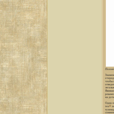
Полове
Знамен
очеред
чтобы 
отведе
легаль
Явивши
реками
на доч
Один п
22
тех
по
туземц
сомнен