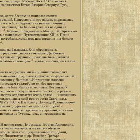
о на дочери Кончака. Но в 1237 г. начался
д начальством Батыя. Разорив Северную Русь,
ман, долго беспокоил монголов своими
дований. Напрасно они его искали; спрятавшись
у и его брат Буджек постановили, наконец,
й женщины, что Бачман удалился на один из
12
ки
. Бачман, приведенный к Мангу, был зарезан по
в с монголами. Путешественник XIII в. Плано
 истреблены татарами; некоторые из них бежали
13
.
ась на Закавказье. Они обратились за
посредством хитрости овладели Дербентом.
езгинами, грузинами, половцы были разбиты.
14
о самой низкой цене
. Далее, конечно, выселение
мости от русских князей. Даниил Романович
в знаменитой ярославской битве, когда решен был
иновении у Даниила: «И приехаша половци
 смеющим разграбити их, бес повеления
ий и не были бы так совестливы. Нет никаких
е, что они получили земли там же, где раньше
х местах отодвигается очень далеко — к княжению
роизводивших свой род от тестя Святополка,
 в XIV в. Юрию Ивановичу Половцу-Рожиновскому
осле них, держали,
на реке Роси
по
рекам
ытие к слишком отдаленному времени, но самый
 половцы не Тугорхановы, а перешедшие на
ий полуостров. По рассказу Георгия Акрополита,
ь через Болгарию и заняли все области
и небольшими слабо укрепленными городами,
оле, Дидимотике и др. Никифор Грегора
им богатые дары, старался привлечь другими