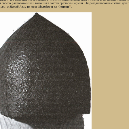
и своего расположения и включил в состав греческой армии. Он раздал половцам земли для 
17
нии, в Малой Азии
по реке
Меандру
и
во
Фригии
.