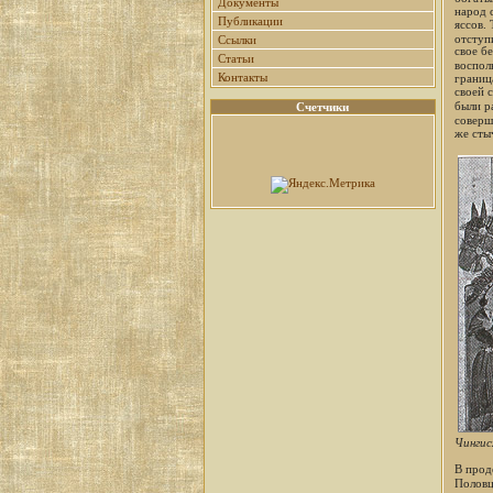
Документы
народ 
Публикации
яссов. 
отступ
Ссылки
свое бе
Статьи
воспол
Контакты
граница
своей 
были р
Счетчики
соверш
же сты
Чингис
В прод
Половц