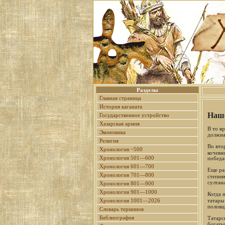
Разделы
Главная страница
История каганата
Наше
Государственное устройство
Хазарская армия
В то в
Экономика
должна
Религия
Во вто
Хронология ~500
кочевн
Хронология 501—600
победа
Хронология 601—700
Еще ран
Хронология 701—800
степня
султан
Хронология 801—900
Хронология 901—1000
Когда 
татары
Хронология 1001—2026
половц
Словарь терминов
Библиография
Татарс
богаты