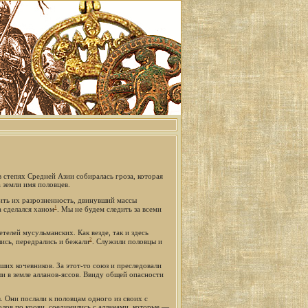
 степях Средней Азии собиралась гроза, которая
 земли имя половцев.
ить их разрозненность, двинувший массы
1
а сделался ханом
. Мы не будем следить за всеми
телей мусульманских. Как везде, так и здесь
2
ись, передрались и бежали
. Служили половцы и
ших кочевников. За этот-то союз и преследовали
ли в земле алланов-яссов. Ввиду общей опасности
. Они послали к половцам одного из своих с
лов по крови, соединились с алланами, которые —