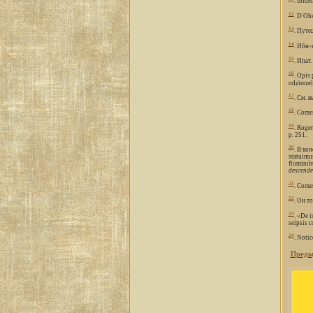
. Ibide
12
. D'Ohs
13
. Путе
14
. Ибн-э
15
. Ипат.
16
. Opis
odzierzel
17
. См. в
18
. Come
19
. Roge
p. 251.
20
. В ко
statuimus
fluminibu
descender
21
. Come
22
. Он т
23
. «De i
seipsis c
24
. Notic
Преды