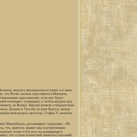
утеном, недолго продержался в степях и в свою
е, что Котян сначала один явился в Венгрию,
риближенными христианство, если ему будут
ений половцев с туземцами, а чтобы придать вид
ринимать ли Котяна. Бароны решили утвердительно.
между Дунаем и Тиссой, по реве Керосу, между
ледник венгерского престола, Стефан V, женился
лека Мандиброна, рассказывает следующее: «Из
ось, что, кажется, правит над подчиненными
рждение этому и без того не вызывающего
вает, что султан египетский заключил торговый