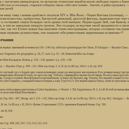
р с греческим императором, по которому египетские корабли могли свободно ездить к бере
одя сам из половцев
, старался собирать около себя свое племя». Значит, и рабы скупались
али детей.
им нашу главу словами арабского писателя XIV в. Ибн Яхии: «Тюрки Кипчака (половцы), —
религиозностью, храбростью, быстротой движений, красотой фигуры, правильностью черт 
у
и составляют самую большую часть армии этой империи. Недим-еддин-Эюб, сын Камеля, по
а, и они не замедлили овладеть троном. Эти государи, вследствие своей преданности к сво
ство, так что Египет вскоре был наполнен этими иностранцами, которые составили там перв
24
нные первыми должностями, они показали себя ревностными защитниками исламизма»
.
ечания
ия первых завоеваний изложена на 156—248 стр. в Histoire genealogique des Tatars, D'Abulgasi — Bayadur-Chan. 
mery. Fragments des geographes, p. 26, 27. note 3, p. 35—36. Известия Ибн-эль-Атира.
тие Ибн-Кхальдуна. Ibidem, p. 128—129, примеч. I, p. 129—130.
si — Bayadur-Chan, p. 309—311; Ибн-эль-Атир. 3. А. Н. по I и III отд. 1854 г. т. II, стр. 659.
-то смутный слух о борьбе двух ханов половецких дошел до венгерских миссионеров. В их реляции между прочим
ловцев князь
Витоф
(Witoph, по-другому вар. Vithuth), славившийся своими богатствами. На него напал другой 
вар. Gureg) и ограбил. Витоф бежал к хорезмийскому султану (de Hornack, вар. Ornach). Последний за какие-то б
рех убил старшего, а младший бежал в татарам, к хану Гургуте (?). Последний наказал Уреха, затем по просьбам
анта этой реляции напечатаны в Codex Arpadianus, v. Wenzel. v. XII, Supplementa, № 2, А и В. В этой путанице фа
ть ли не наш Юрий Кончакович.
лет. Стр. 495—497; Воскр. лет. I. 123—132; Ибн-эль-Атир. 3 А.Н. по I и III отд. 1854 г. т. II, стр. 661; Abulgasi —
А.Н. по. I и III отд. т. II, 1854 г. Куник. О признании 1223 г. временем Калкской битвы. Стр. 760.
лет. II, 350.
ше.
 лет. Стр. 498, 503, 507; 513, 514, 515, 516.