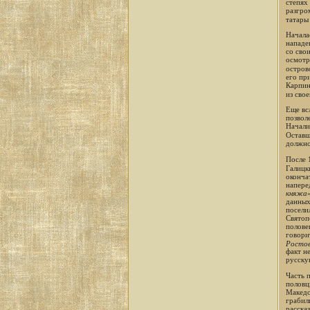
степях
разгро
татары
Начала
нападе
со сво
осмотр
остров
его пр
Карпин
из сво
Еще вс
позвол
Начали
Оставш
должно
После 
Галицки
оконча
напере
княжа
данных
посели
Святоп
полове
говори
Ростов
факт н
русску
Часть 
половц
Македо
грабил
расска