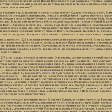
 среди половцев постоянно живет Изяслав Владимирович, сын Владимира Игоревича, женатог
м Русской земли. Громить ее явился уже не отдельный отряд татарский, а огромные силы по
11
 заняли степи половецкие
.
сь последняя борьба половецкого народа за свою свободу. Один из половецких князей, Бач
ниями. Он неожиданно атаковывал их, исчезал со своей добычей и удачно избегал их пресле
им отрядом в лесах на берегу Волги, он постоянно менял место своего убежища. Князь Манг
еть леса. Рыща по ним, монгольские войска увидели следы лагеря и узнали от одной больно
ов Волги. Они вброд достигли его. Половцы были захвачены неожиданно и изрублены в кус
иказанию среди войска. Это единственный известный нам эпизод из истории борьбы половце
и, проехавший половецкую землю от Киева до Волги, рассказывает, что жители ее, половцы,
его отечества; другие обращены в рабов; многие из убежавших возвратились назад к татарам
лед за погромом 1223 г. половцы начали выселяться из южнорусских степей. Часть их двинул
ением к владетелю Дербента купить съестных припасов. Вышли недоразумения, и половцы 
 они грабить грузинские области. Окруженные, после многих похождений, мусульманами, л
иеся в живых обращены в рабство, так что раб из них продавался в Дербенте Ширванском п
 было усилиться.
1237 г. мы находим половцев среди русских. Они, видимо, уже находились в полной зависи
15
й употребляет их как легкое войско в своих походах на Литву, на ятвягов
. Они участвуют 
тельно вопрос, кому должен принадлежать Галичь. Мы видим здесь половцев в полном пов
д, и приехавше видиша стада их (неприятельские), не бе бо страж их у реки,
половцем же не
»... Прежде, во времена, когда их нанимали князья на помощь, они не дожидали бы позволен
, которые давали бы возможность сказать, где были поселены половцы. Сохранилось предани
лись их родичи — черные клобуки, т.е. на реке Роси, но при этом время поселения их в эти
олка Изяславича, т.е. к концу XI в. Оно удержалось в роде князей Половцев-Рожиновских, п
цкого хана Тугорхана. В грамоте, выданной киевским князем Владимиром Ольгердовичем
тся между прочим: «А удел его предковский, как предки его,
Тугорхан
и
Кариман
, и иные п
16
ицу и Каменицу
, который назывался Сквира, а теперь Поветщизна»
. Предание отнесло соб
есомненен, как видно из приведенных нами летописных известий. В Поросьи были поселены
ю территорию после нашествия татар.
половцев, очевидно, кочевавших между Днепром и Дунаем, поспешила спастись на Балканск
ы с женами и детьми, на шкурах, наполненных сеном, переправились через Дунай, прорвалис
нии. Они страшно опустошили ее и в короткое время обратили как бы в пустыню, овладел
и, убивали, уводили в плен жителей. Пленные продавались в больших городах, в Адрианоп
зывает, что половцы переселилась в числе не менее десяти тысяч. Император Иоанн послал 