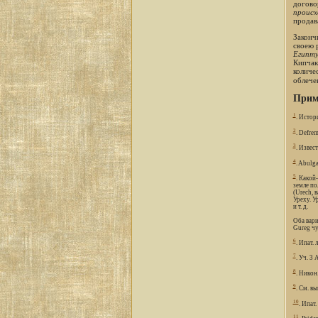
догово
происх
продав
Законч
своею 
Египт
Кипчак
количе
облече
Прим
1
. Истор
2
. Defre
3
. Извес
4
. Abulga
5
. Какой
земле по
(Urech, 
Уреху. У
и т. д.
Оба вари
Gureg чу
6
. Ипат. 
7
. Уч. 3 
8
. Никон. 
9
. См. вы
10
. Ипат.
11