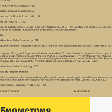
m. Стр. 520.
son. Histoire des Mongols, II, p. 112.
шествия к татарам. Языкова. Стр. 25.
ль-Атир. 3 А.Н. по I и III отд. 1854 г. т. II.
 лет. Стр. 538, 542—3, 543.
 powiatu Wasylkowskiego, Edward Rulikowski. Warszawa 1853. st. 33—34: «a oddzial jego przodkowski, Skwirski, 
i, na Rsi, po Rastavicy i Kamienicy, ktory swano Skwira, a teraz Powietszczyzna».
ыше.
s Geza Kuun. Codex Cumanicus, p. LXI.
rius. De destructione Hungariae per Tartaros facta. Scriptores rerum hungaricarum. Schwandtneri. Vindobonae. 1746
нституции 1279 г., данной Ладиславом-Половцем, внуком Белы IV, сыном Стефана V, говорится: «Et quia copiosa 
, ut hi, qui cum generatione sua inter
Danubium et Titiam
, at
juxta fluvium Kriss
, vel
inter flumina Tymus et Marus
,
s sen locis, sive terris, super quibus primitus quamlibet generationem cum suis tabernaculis
Dominus Bela Rex, avus 
e fecerat, ibi et nunc descendant et resideant
». (Fejer. Codex diplomaticus, v. V, pars 2, p. 512—518).
s Geza Kuun. Codex Camanicus, p. XXX.
олько что говорил о Кумании.
stis Commanis uenit olim fugata quaedam ploralitas populi usque in terram Aegypti, quae ibidem succreta nunc ita inv
onstituerunt hunc, qui modo est Soldanus, Melech Mandibron». Hakluit's collection. London. 1810. v. II, p. 122.
es et extraits des manuscrits. v. XIII, p. 267—268.
дущая страница
К оглавлению