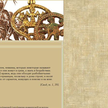
чем, певкины, которых некоторые называют
 они живут в грязи, а знать в бездействии.
] нравов, ведь они обходят разбойничьими
германцам, поскольку и дома строят, и носят
 от сарматов, живущих в повозке и на коне.
[Свод, т. 1, 39].
арубинецкой (зарубинецко-поянештской) культуры.