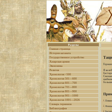
Разделы
Главная страница
История каганата
Таци
Государственное устройство
Хазарская армия
Герман
Экономика
Я коле
Религия
бастар
Хронология ~500
Смешан
Хронология 501—600
шайкам
больши
Хронология 601—700
Хронология 701—800
Хронология 801—900
Прим
Хронология 901—1000
Хронология 1001—2026
1
. Певки
Словарь терминов
2
. Фенны
Библиография
3
. Баста