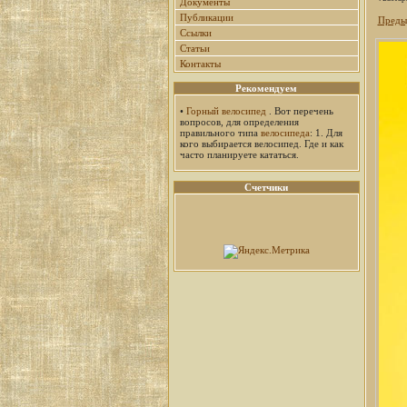
Документы
Публикации
Преды
Ссылки
Статьи
Контакты
Рекомендуем
•
Горный велосипед
. Вот перечень
вопросов, для определения
правильного типа
велосипеда
: 1. Для
кого выбирается велосипед. Где и как
часто планируете кататься.
Счетчики