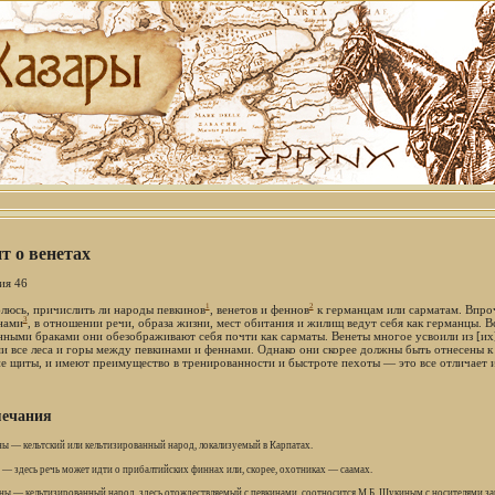
т о венетах
ия 46
1
2
блюсь, причислить ли народы певкинов
, венетов и феннов
к германцам или сарматам. Впро
3
нами
, в отношении речи, образа жизни, мест обитания и жилищ ведут себя как германцы. Все
ными браками они обезображивают себя почти как сарматы. Венеты многое усвоили из [их
и все леса и горы между певкинами и феннами. Однако они скорее должны быть отнесены к 
е щиты, и имеют преимущество в тренированности и быстроте пехоты — это все отличает их
ечания
ны — кельтский или кельтизированный народ, локализуемый в Карпатах.
 — здесь речь может идти о прибалтийских финнах или, скорее, охотниках — саамах.
рны — кельтизированный народ, здесь отождествляемый с певкинами, соотносится М.Б. Щукиным с носителями з