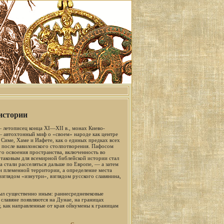
истории
 летописец конца XI—XII в., монах Киево-
— автохтонный миф о «своем» народе как центре
 Симе, Хаме и Иафете, как о единых предках всех
сь после вавилонского столпотворения. Пафосом
го освоения пространства, включенность во
 таковым для всемирной библейской истории стал
а стали расселяться дальше по Европе, — а затем
н племенной территории, а определение места
зглядом «изнутри», взглядом русского славянина,
 был существенно иным: раннесредневековые
 славяне появляются на Дунае, на границах
, как направленные от края ойкумены к границам