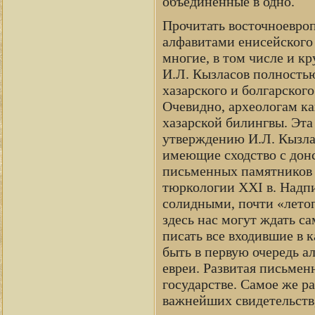
объединенные в одно.
Прочитать восточноевро
алфавитами енисейского 
многие, в том числе и к
И.Л. Кызласов полность
хазарского и болгарского
Очевидно, археологам ка
хазарской билингвы. Эта 
утверждению И.Л. Кызлас
имеющие сходство с дон
письменных памятников 
тюркологии XXI в. Надпи
солидными, почти «лето
здесь нас могут ждать 
писать все входившие в к
быть в первую очередь а
евреи. Развитая письмен
государстве. Самое же р
важнейших свидетельств