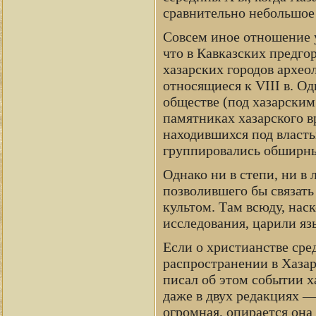
сравнительно небольшое
Совсем иное отношение у
что в Кавказских предго
хазарских городов архео
относящиеся к VIII в. О
обществе (под хазарски
памятниках хазарского в
находившихся под власть
группировались обширны
Однако ни в степи, ни в
позволившего бы связать
культом. Там всюду, нас
исследования, царили яз
Если о христианстве сре
распространении в Хазар
писал об этом событии х
даже в двух редакциях —
огромная, опирается она