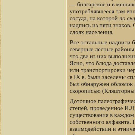
— болгарское и в меньш
употреблявшееся там впл
сосуда, на которой
по сы
надпись из пяти знаков.
слоях населения.
Все остальные надписи 
северные лесные районы 
что две из них выполне
Ясно, что блюда доставл
или транспортировки чер
в IX в. были заселены с
был обнаружен обломок 
скорописью (Кляшторный
Дотошное палеографичес
степей, проведенное И.
существования в каждом
собственного алфавита. 
взаимодействии и этниче