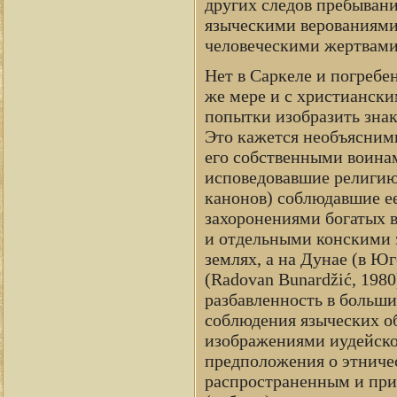
других следов пребывани
языческими верованиями 
человеческими жертвами,
Нет в Саркеле и погребе
же мере и с христиански
попытки изобразить знак
Это кажется необъяснимы
его собственными воина
исповедовавшие религию 
канонов) соблюдавшие ее
захоронениями богатых в
и отдельными конскими 
землях, а на Дунае (в Юг
(Radovan Bunardžić, 1980
разбавленность в больши
соблюдения языческих о
изображениями иудейско
предположения о этниче
распространенным и приз