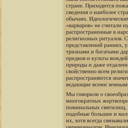
стране. Приходится пожа
сведения о наиболее стр
обычаях. Идеологически
«варваров» не считали 
распространенные в нар
религиозных ритуалов. 
представлений ранних, 
тризнами и богатыми дар
предков и культы вождей
природы и даже отдален
свойственно всем религи
распространяются значит
ведающие всеми земным
Мы говорили о своеобраз
многократных жертвопр
поминальных святилищ, 
подобные большие и малы
их, хотя всегда связывал
церемониалом. Инициации