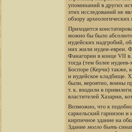
упоминаний в других ист
этих исследований не яв
обзору археологических 
Приходится констатирова
можно бы было абсолютно
иудейских надгробий, об
них жили иудеи-евреи. Ф
Фанагории в конце VII в.
тогда (тем более иудеев
Боспоре (Керчи) также, к
и иудейское кладбище. Х
были, вероятно, воины п
т. к. входили в привиле
властителей Хазарии, ко
Возможно, что к подобн
саркельский гарнизон и 
кирпичное здание на об
Здание
могло быть
синаг