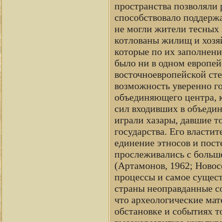
пространства позволяли 
способствовало поддержа
не могли жители тесных 
котлованы жилищ и хозяй
которые по их заполнен
было ни в одном европей
восточноевропейской сте
возможность уверенно го
объединяющего центра, к
сил входивших в объедин
играли хазары, давшие т
государства. Его власти
единение этносов и пост
прослеживались с больш
(Артамонов, 1962; Новос
процессы и самое сущест
страны неоправданные со
что археологические мат
обстановке и событиях т