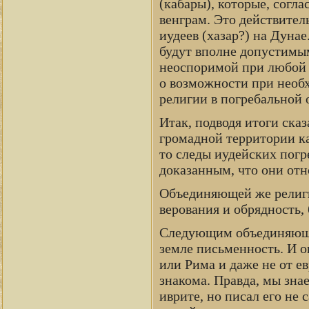
(кабары), которые, согл
венграм. Это действител
иудеев (хазар?) на Дуна
будут вполне допустимым
неоспоримой при любой е
о возможности при необ
религии в погребальной 
Итак, подводя итоги сказ
громадной территории ка
то следы иудейских погр
доказанным, что они отн
Объединяющей же религие
верования и обрядность,
Следующим объединяющим
земле письменность. И о
или Рима и даже не от е
знакома. Правда, мы зна
иврите, но писал его не