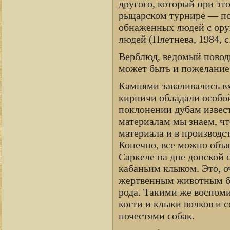
другого, который при эт
рыцарском турнире — по
обнаженных людей с ору
людей (Плетнева, 1984, с.
Верблюд, ведомый повод
может быть и пожелание
Камнями заваливались вх
кирпичи обладали особой
поклонении дубам извес
материалам мы знаем, чт
материала и в производс
Конечно, все можно объ
Саркеле на дне донской 
кабаньим клыком. Это, о
жертвенным животным бы
рода. Такими же воспом
когти и клыки волков и 
почестями собак.