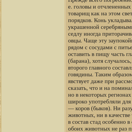
е. головы и отчлененных
товарищ как на этом све
порядков. Конь укладыва
украшенной серебряными
седлу иногда приторачи
овцы. Чаще эту заупоко
рядом с сосудами с пить
оставить в пищу часть гл
(барана), хотя случалось
второго главного соста
говядины. Таким образом,
явствует даже при расс
сказать, что и на помин
но в некоторых регионах
широко употребляли для 
— коров (быков). Ни раз
животных, ни в качестве
в состав стад особенно 
обоих животных не раз п