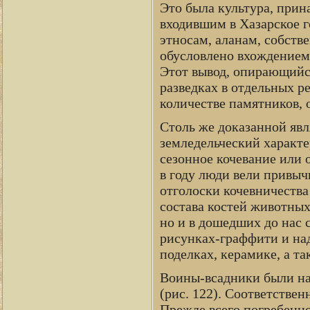
Это была культура, при
входившим в Хазарское г
этносам, аланам, собстве
обусловлено вхождением 
Этот вывод, опирающийс
разведках в отдельных р
количестве памятников, 
Столь же доказанной явл
земледельческий характе
сезонное кочевание или о
в году люди вели привы
отголоски кочевничества
состава костей животных 
но и в дошедших до нас 
рисунках-граффити и над
поделках, керамике, а т
Воины-всадники были на
(рис. 122). Соответстве
Прежде всего погребенно