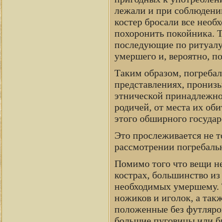
лежали и при соблюдении
костер бросали все необ
похоронить покойника. 
последующие по ритуалу
умершего и, вероятно, п
Таким образом, погребал
представлениях, пронизы
этнической принадлежно
родичей, от места их оби
этого обширного государ
Это прослеживается не т
рассмотрении погребальн
Помимо того что вещи н
кострах, большинство из
необходимых умершему. 
ножиков и иголок, а так
положенные без футляро
большие пуговицы или б