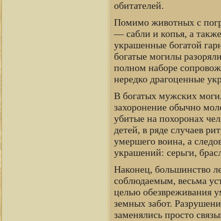
обитателей.
Помимо животных с погр
— сабли и копья, а такж
украшенные богатой гарн
богатые могилы разоряли
полном наборе сопровож
нередко драгоценные укр
В богатых мужских могил
захоронение обычно мол
убитые на похоронах чел
детей, в ряде случаев ри
умершего воина, а следо
украшений: серьги, брас
Наконец, большинство ле
соблюдаемым, весьма ус
целью обезвреживания у
земных забот. Разрушени
заменялись просто связы