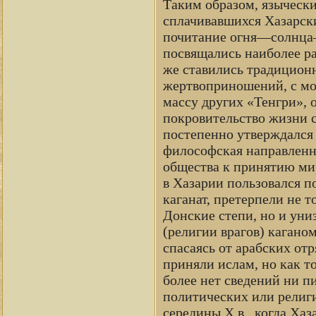
Таким образом, языческ
сплачивавшихся Хазарски
почитание огня—солнца—
посвящались наиболее р
же ставились традицион
жертвоприношений, с мо
массу других «Тенгри», 
покровительство жизни 
постепенно утверждался 
философская направленн
общества к принятию мир
в Хазарии пользовался п
каганат, претерпели не т
Донские степи, но и уни
(религии врагов) каганом
спасаясь от арабских от
приняли ислам, но как то
более нет сведений ни п
политических или религи
середины X в., когда Хаз