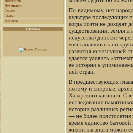
Документы
Публикации
По-видимому, нет народо
Ссылки
культуре последующих по
Статьи
Контакты
когда почти не доходят д
Счетчики
существовании, земля и
искусства) доносят чер
восстанавливать по кру
развития исчезнувшей ст
удается уловить «отпеча
ее истории в упоминаемы
ней стран.
В предшествующих главах
потому и спорные, архе
Хазарского каганата. Сл
исследование памятников
истории различных регио
— не более полстолетия 
время единство бытовой 
жизни каганата можно сч