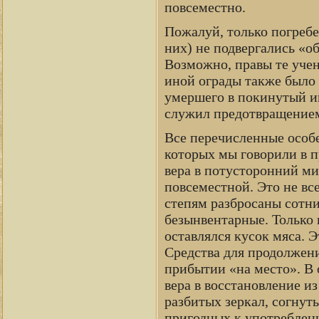
повсеместно.
Пожалуй, только погребе
них) не подвергались «о
Возможно, правы те учен
иной ограды также было
умершего в покинутый им
служил предотвращением
Все перечисленные особ
которых мы говорили в п
вера в потусторонний м
повсеместной. Это не все
степям разбросаны сотни
безынвентарные. Только 
оставлялся кусок мяса. Э
Средства для продолжени
прибытии «на место». В о
вера в восстановление из
разбитых зеркал, согнут
пригодных к употреблен