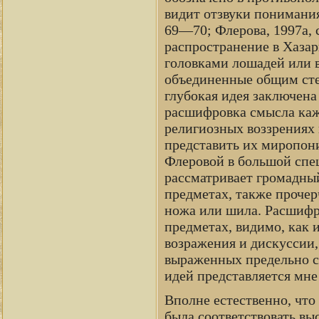
видит отзвуки понимания
69—70; Флерова, 1997а, 
распространение в Хазар
головками лошадей или 
объединенные общим сте
глубокая идея заключена
расшифровка смысла кажд
религиозных воззрениях 
представить их миропони
Флеровой в большой спец
рассматривает громадны
предметах, также проче
ножа или шила. Расшифр
предметах, видимо, как 
возражения и дискуссии,
выраженных предельно 
идей представляется мне
Вполне естественно, чт
была соответствовать вы