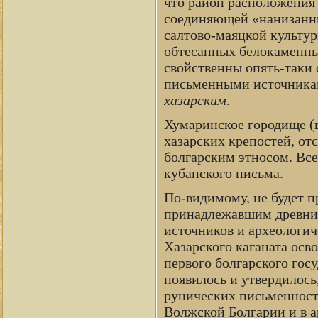
что район расположения
соединяющей «нанизанны
салтово-маяцкой культур
обтесанных белокаменных
свойственны опять-таки 
письменными источниками
хазарским
.
Хумаринское городище (в
хазарских крепостей, от
болгарским этносом. Все
кубанского письма.
По-видимому, не будет п
принадлежавшим древним
источников и археологич
Хазарского каганата осв
первого болгарского го
появилось и утвердилось
рунических письменносте
Волжской Болгарии и в а