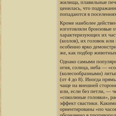
жилища, плавильные печи
ценилась, что подражани
попадаются в поселениях
Кроме наиболее действе
изготовляли бронзовые 
характеризующих их час
(козлов), их головок ил
особенно ярко демонстри
же, как подбор животных
Однако самыми популярн
огня, солнца, неба — «
(колесообразными) литы
(от 4 до 8). Иногда пря
чаще на внешней стороне
или, если без петли, —
«соколиные головки», ра
эффект свастики. Какими
ориентированы «по часов
обозначено в противопол