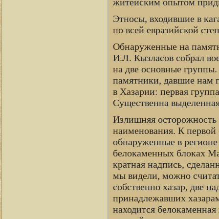
житейским опытом придво
Этносы, входившие в каг
по всей евразийской сте
Обнаруженные на памятн
И.Л. Кызласов собрал во
на две основные группы.
памятники, давшие нам 
в Хазарии: первая групп
Существенна выделенная
Излишняя осторожность 
наименования. К первой 
обнаруженные в регионе
белокаменных блоках Ма
кратная надпись, сделан
мы видели, можно счита
собственно хазар, две н
принадлежавших хазарам.
находится белокаменная 