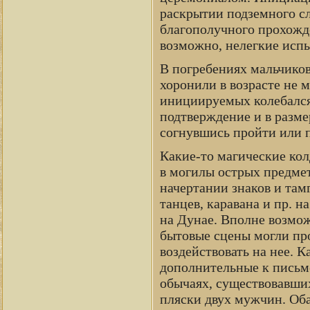
раскрытии подземного сл
благополучного прохожд
возможно, нелегкие испы
В погребениях мальчиков
хоронили в возрасте не м
инициируемых колебался 
подтверждение и в разме
согнувшись пройти или п
Какие-то магические ко
в могилы острых предмет
начертании знаков и там
танцев, каравана и пр. 
на Дунае. Вполне возмож
бытовые сцены могли про
воздействовать на нее. 
дополнительные к письм
обычаях, существовавших
пляски двух мужчин. Оба