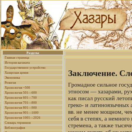
Разделы
Главная страница
История каганата
Государственное устройство
Заключение. Сл
Хазарская армия
Экономика
Религия
Громадное сильное госуд
Хронология ~500
этносом — хазарами, рухн
Хронология 501—600
как писал русский летопи
Хронология 601—700
Хронология 701—800
греко- и латиноязычных 
Хронология 801—900
вв. не менее мощном, че
Хронология 901—1000
себя в степях, а немног
Хронология 1001—2026
Словарь терминов
стремена, а также тысяч
Библиография
можем судить об их мате