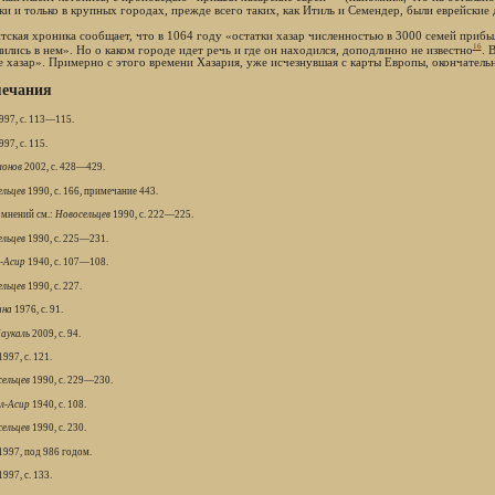
ки и только в крупных городах, прежде всего таких, как Итиль и Семендер, были еврейские
тская хроника сообщает, что в 1064 году «остатки хазар численностью в 3000 семей прибыл
16
лились в нем». Но о каком городе идет речь и где он находился, доподлинно не известно
. 
е хазар». Примерно с этого времени Хазария, уже исчезнувшая с карты Европы, окончательн
ечания
997, с. 113—115.
97, с. 115.
онов
2002, с. 428—429.
льцев
1990, с. 166, примечание 443.
 мнений см.:
Новосельцев
1990, с. 222—225.
льцев
1990, с. 225—231.
-Асир
1940, с. 107—108.
льцев
1990, с. 227.
ина
1976, с. 91.
аукаль
2009, с. 94.
997, с. 121.
ельцев
1990, с. 229—230.
л-Асир
1940, с. 108.
ельцев
1990, с. 230.
1997, под 986 годом.
997, с. 133.