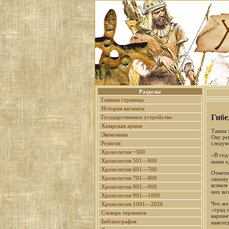
Разделы
Главная страница
История каганата
Гибе
Государственное устройство
Хазарская армия
Таким 
Экономика
Оку рек
следую
Религия
Хронология ~500
«В год 
Хронология 501—600
ними о
Хронология 601—700
Отмети
Хронология 701—800
своему
всяком
Хронология 801—900
них во
Хронология 901—1000
Что же
Хронология 1001—2026
«град 
Словарь терминов
вариан
Библиография
навсег