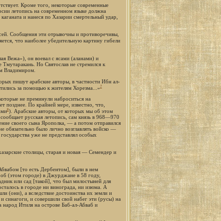
тствует. Кроме того, некоторые современные
ерсии летопись на современном языке должна
ь каганата и нанеся по Хазарии смертельный удар,
исей. Сообщения эти отрывочны и противоречивы,
яется, что наиболее убедительную картину гибели
ая Вежа»), он воевал с ясами (аланами) и
е Тмутаракань. Но Святослав не стремился к
ем Владимиром.
орых пишут арабские авторы, в частности Ибн ал-
7
атились за помощью к жителям Хорезма...»
которые не преминули наброситься на
т позднее. По крайней мере, известно, что,
8
ами
). Арабские авторы, от которых мы об этом
к сообщает русская летопись, сам князь в 968—970
жение своего сына Ярополка, — а потом отправился
не обязательно было лично возглавлять войско —
о государства уже не представлял особых
хазарские столицы, старая и новая — Семендер и
Абвабом [то есть Дербентом], были в нем
 об (этом городе) в Джурджане в 58 году,
радник или сад [такой], что был милостыней для
 осталось в городе ни винограда, ни изюма. А
и (они), а вследствие достоинства их земли и
 и синагоги, и совершили свой набег эти (русы) на
ща народ Итиля на острове Баб-ал-Абваб и