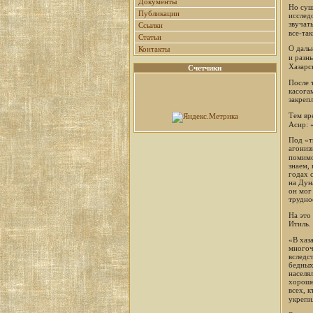
Документы
Но сущ
Публикации
исслед
звучать
Ссылки
все-так
Статьи
О даль
Контакты
и разн
Хазарс
Счетчики
После т
касога
закреп
Тем вр
Асир: 
Под «т
агониз
помимо
знаем,
годах 
на Дун
он мог
трудно
На это
Итиль.
«В хаз
многоч
вследст
бедных,
населя
хорошег
всех, к
укрепи