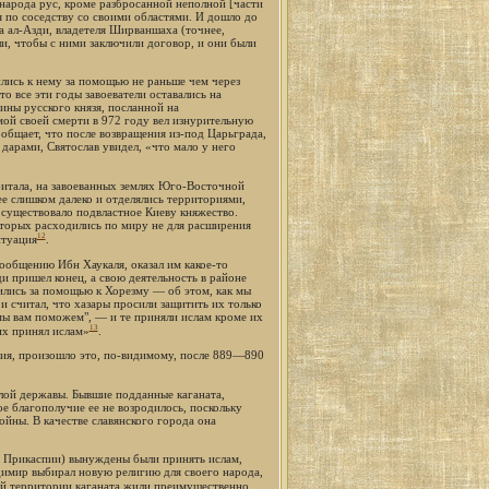
] народа рус, кроме разбросанной неполной [части
я по соседству со своими областями. И дошло до
 ал-Азди, владетеля Ширваншаха (точнее,
ли, чтобы с ними заключили договор, и они были
лись к нему за помощью не раньше чем через
то все эти годы завоеватели оставались на
ины русского князя, посланной на
мой своей смерти в 972 году вел изнурительную
ообщает, что после возвращения из-под Царьграда,
дарами, Святослав увидел, «что мало у него
обитала, на завоеванных землях Юго-Восточной
е слишком далеко и отделялись территориями,
х существовало подвластное Киеву княжество.
которых расходились по миру не для расширения
12
итуация
.
сообщению Ибн Хаукаля, оказал им какое-то
 пришел конец, а свою деятельность в районе
ились за помощью к Хорезму — об этом, как мы
и считал, что хазары просили защитить их только
, мы вам поможем", — и те приняли ислам кроме их
13
их принял ислам»
.
пия, произошло это, по-видимому, после 889—890
ылой державы. Бывшие подданные каганата,
ое благополучие ее не возродилось, поскольку
ойны. В качестве славянского города она
 в Прикаспии) вынуждены были принять ислам,
ладимир выбирал новую религию для своего народа,
ой территории каганата жили преимущественно