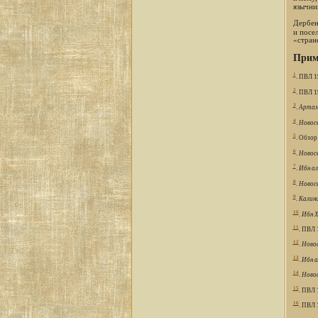
язычни
Дербен
и посе
«стран
Прим
1
. ПВЛ 1
2
. ПВЛ 19
3
.
Артам
4
.
Новосе
5
. Обзор
6
.
Новосе
7
.
Ибн ал
8
.
Новосе
9
.
Калин
10
.
Ибн Х
11
. ПВЛ 1
12
.
Новос
13
.
Ибн а
14
.
Новос
15
. ПВЛ 
16
. ПВЛ 1