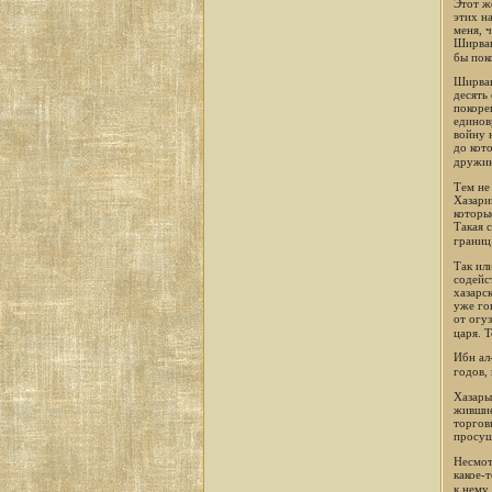
Этот же
этих н
меня, 
Ширва
бы пок
Ширван
десять 
покоре
единов
войну 
до кот
дружин
Тем не
Хазари
которы
Такая 
границ
Так ил
содейс
хазарс
уже го
от огу
царя. 
Ибн ал
годов,
Хазары
жившие
торгов
просущ
Несмот
какое-
к нему