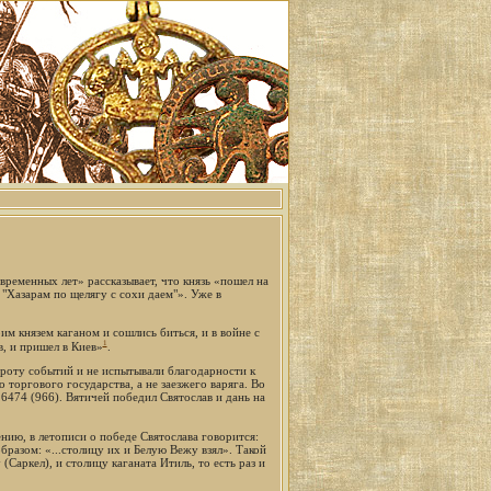
ременных лет» рассказывает, что князь «пошел на
: "Хазарам по щелягу с сохи даем"». Уже в
им князем каганом и сошлись биться, и в войне с
1
в, и пришел в Киев»
.
вороту событий и не испытывали благодарности к
торгового государства, а не заезжего варяга. Во
 6474 (966). Вятичей победил Святослав и дань на
нию, в летописи о победе Святослава говорится:
разом: «...столицу их и Белую Вежу взял». Такой
Саркел), и столицу каганата Итиль, то есть раз и