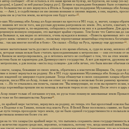
 автор сообщает: «И не осталось в это наше время ни булгар, ни буртасов, ни хазар [из-за
ародов], и [даже] за ней рыскал [народ рус]. Целями и надеждами бежавших было оставатьс
что большинство из них вернулось в Итиль и Хазаран при поддержке Мухаммада ибн Ахмада
на. —
Авт.
), и содействовал он им своими воинами и своими людьми, а они, надеясь, проси
10
орны им за участок земли, на котором они будут жить»
.
-шах Мухаммад ибн Ахмад ал-Азди взошел на престол в 981 году, и, значит, хазары обрати
с лишним лет после того, как русская дружина разгромила их земли. Это, кстати, означает, ч
нных территориях и, по-видимому, собирались оставаться на них и в дальнейшем. Для друж
ременную военную операцию, это выглядит крайне странно. Тем более что Святослав до са
на Балканах и, как видно из летописи, очень нуждался в воинах. «Повесть временных лет» с
орого князь «немного не дошел», поскольку перепуганные византийцы откупились богатыми 
11
ы... так как многие погибли в боях». Он сказал: «Пойду на Русь, приведу еще дружины»
.
 менее значительная часть русского войска в это время обитала, и, судя по всему, неплохо 
и, которые никак нельзя было считать присоединенными к метрополии — они отстояли от не
е Киевом не контролировались, да и летопись ничего не сообщает о том, что на этих земля
система была не характерна для Древнерусского государства. А вот для варягов, дружины 
 метрополии, а для поиска «места под солнцем» для себя лично, это была вполне обычная с
и иначе, хазары, бежавшие из своих земель, обратились к властителю Ширвана. Он, судя по 
твие и помог вернуться на родину. Но в 991 году правлению Мухаммада ибн Ахмада ал-Азди
ких владений он завершил годом раньше. Тогда обманутые в своих ожиданиях хазары обрат
ворили, писал Ибн ал-Асир, только он отнес эту помощь к несколько более раннему времени 
зов. «...Но те отказались им помочь, сказав им: "Вы неверующие, но если вы примете ислам
Тогда хорезмийцы пришли им на помощь и выгнали тюрок из их страны. После этого и царь 
-Асир пишет только об изгнании огузов, но русы тоже покинули завоеванные земли Прикас
14
 и тоже не без вмешательства Хорезма
.
, по крайней мере частично, вернулись на родину, но теперь это был крохотный осколок б
 в Подонье и на Тамани, попали под власть Руси. В Белой Веже поселились славяне, но был
ые пути теперь проходили через земли, где не было единой государственности и полыхали в
ествовала немногим более ста лет.
ря на то что хазары (по крайней мере те, что пытались сохранить свою государственность
то количество иудеев среди них, вероятно, оставалось, потому что, когда киевский князь В
15
, как гласит летопись, с проповедью «пришли хазарские евреи»
(напомним, что на остальн