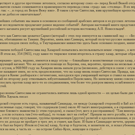
ествует и другое прочтение летописи, согласно которому союз «и» перед Белой Вежей отсу
ователи сильно сомневаются в правомерности перевода слова «град» как «столица». В их в
 так: «...и город их Белую Вежу взял». В таком случае Святослав, взяв крупнейшую крепост
4
и не добил ее окончательно
.
нейших событиях мы знаем в основном из сообщений арабских авторов и из русских летоп
5
ые исследователи предлагают разное видение событий
. Авторам настоящей книги представл
6
кого каганата рисует крупнейший российский историк-востоковед А.П. Новосельцев
.
ого как Святослав захватил Саркел (который с этих пор именуется на славянский лад — «Бел
ми, обитавшими на Тамани. Вероятно, князь взял Самкерц, который получил русское названи
лению плодов своих побед, и Тмутараканское княжество здесь было основано позднее, княз
еменем победой Святослава над Хазарией попытались воспользоваться некие «тюрки», о кот
«В этом же, 354 [965], году какое-то тюркское племя вторглось в страну хазар, которые обр
юрками» здесь, видимо, имеются в виду огузы — ближайшие и воинственные соседи хазар, 
ирующий каганат. Что же касается помощи из Хорезма, она, вероятно, пришла на несколько ле
 огузов, в 968/969 году на Хазарию вновь напали русы (возможно, действуя в союзе с огуз
 не называют имен, но есть предположение, что на хазар вновь пошел Святослав. Правда, ка
сидел в Киеве: разбирался с печенегами, находился при умирающей матери и ставил на кня
ай по второму разу отвоевывать взбунтовавшийся Переяславец. Но киевскому князю совсем 
 послать против хазар кого-то из сподвижников, тем более что разгром вконец ослабленног
стей.
 раз воины Святослава не ограничились взятием лишь одной крепости — их целью были две 
 Ибн Хаукаль писал:
арской стороне есть город, называемый Самандар, он между (хазарской стороной) и Баб ал-
исленные сады; говорят, что содержали (они) около 40 тысяч виноградников, а я спрашивал
вие близкого знакомства (с этим городом), и сказал [тот, кого я расспрашивал]: "Там виног
 а если осталось там [что-нибудь], то только лист на стебле". Пришли на него русийи, и не
ли этот город мусульмане, группы приверженцев [других] религий и идолопоклонники, и ушл
о их дохода не пройдет и трех лет, и станет, как было. И были в Самандаре мечети, церкви
то был на берегу Итиля из [числа] хазар, булгар и буртасов, и захватили их, и искал убежи
9
лся на нем, а часть их — на острове Сийах-Куих, живущие в страхе»
.