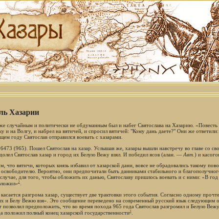
ль Хазарии
же случайным и политически не обдуманным был и набег Святослава на Хазарию. «Повесть в
у и на Волгу, и набрел на вятичей, и спросил вятичей: "Кому дань даете?" Они же ответили
щем году Святослав отправился воевать с хазарами.
6473 (965). Пошел Святослав на хазар. Услышав же, хазары вышли навстречу во главе со сво
долел Святослав хазар и город их Белую Вежу взял. И победил ясов (алан. —
Авт.
) и касого
м, что вятичи, которых князь избавил от хазарской дани, вовсе не обрадовались такому по
 освободителю. Вероятно, они предпочитали быть данниками стабильного и благополучного 
 случае, для того, чтобы обложить их данью, Святославу пришлось воевать и с ними: «В год
2
зложил»
.
 касается разгрома хазар, существует две трактовки этого события. Согласно одному прочте
их и Белу Вежю взя». Это сообщение переведено на современный русский язык следующим об
т позволил предположить, что во время похода 965 года Святослав разгромил и Белую Вежу (
3
да положил полный конец хазарской государственности
.