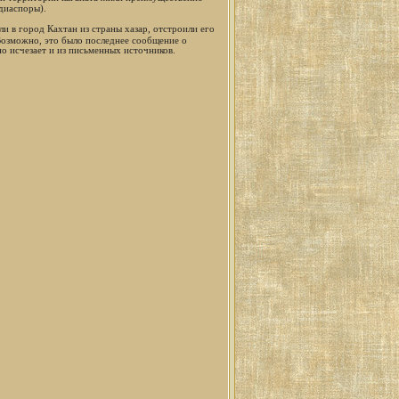
 диаспоры).
и в город Кахтан из страны хазар, отстроили его
Возможно, это было последнее сообщение о
о исчезает и из письменных источников.