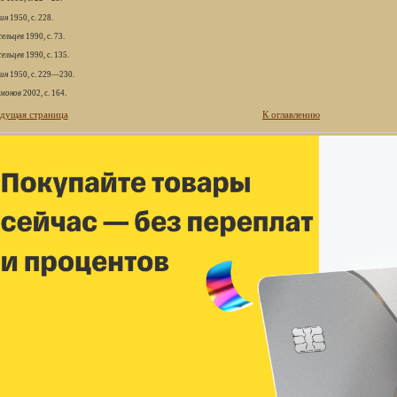
ин
1950, с. 228.
ельцев
1990, с. 73.
ельцев
1990, с. 135.
ин
1950, с. 229—230.
монов
2002, с. 164.
дущая страница
К оглавлению