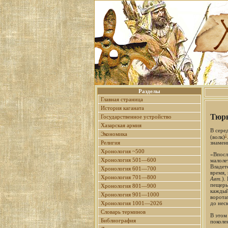
Разделы
Главная страница
История каганата
Тюрк
Государственное устройство
Хазарская армия
В сере
Экономика
1
(волк)
Религия
знамен
Хронология ~500
«Впосл
Хронология 501—600
малоле
Владет
Хронология 601—700
время, 
Хронология 701—800
Авт.
).
пещеры
Хронология 801—900
каждый
Хронология 901—1000
ворота
Хронология 1001—2026
до неск
Словарь терминов
В этом
Библиография
поколе