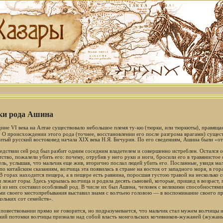
и рода Ашина
дине VI века на Алтае существовало небольшое племя ту-кю (тюрки, или тюркюты), правящ
. О происхождении этого рода (точнее, восстановлении его после разгрома врагами) сущест
итый русский востоковед начала XIX века Н.Я. Бичурин. По его сведениям, Ашина были «о
едствии сей род был разбит одним соседним владетелем и совершенно истреблен. Остался о
тство, пожалели убить его: почему, отрубив у него руки и ноги, бросили его в травянистое 
ель, услышав, что мальчик еще жив, вторично послал людей убить его. Посланные, увидя мал
по китайским сказаниям, волчица эта появилась в стране на восток от западного моря, в го
 В горах находится пещера, а в пещере есть равнина, поросшая густою травой на несколько
 лежат горы. Здесь укрылась волчица и родила десять сыновей, которые, пришед в возраст,
 из них составил особливый род. В числе их был Ашина, человек с великими способностями
ми своего местопребывания выставил знамя с волчьею головою — в воспоминание своего п
ольких сот семейств».
 повествовании прямо не говорится, но подразумевается, что мальчик стал мужем волчицы и
ний потомки волчицы признали над собой власть монгольских кочевников-жужаней (жужаньц