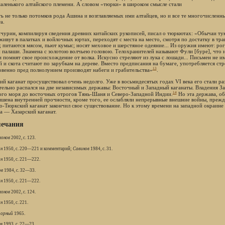
маленького алтайского племени. А словом «тюрки» в широком смысле стали
ть не только потомков рода Ашина и возглавляемых ими алтайцев, но и все те многочисленн
а.
ичурин, компилируя сведения древних китайских рукописей, писал о тюркютах: «Обычаи ту
 живут в палатках и войлочных юртах, переходят с места на место, смотря по достатку в тр
; питаются мясом, пьют кумыс; носят меховое и шерстяное одеяние... Из оружия имеют: рог
и палаши. Знамена с золотою волчьею головою. Телохранителей называют Фули [буре], что на
и помнят свое происхождение от волка. Искусно стреляют из лука с лошади... Письмен не и
й и скота считают по зарубкам на дереве. Вместо предписания на бумаге, употребляется стр
13
венно пред полнолунием производят набеги и грабительства»
.
ий каганат просуществовал очень недолго. Уже в восьмидесятых годах VI века его стали р
тельно распался на две независимых державы: Восточный и Западный каганаты. Владения За
14
ого моря до восточных отрогов Тянь-Шаня и Северо-Западной Индии.
Но эта держава, о
ишена внутренней прочности, кроме того, ее ослабляли непрерывные внешние войны, прежде
о-Тюркский каганат закончил свое существование. Но к этому времени на западной окраине
а — Хазарский каганат.
ечания
онов
2002, с. 123.
н
1950, с. 220—221 и комментарий;
Савинов
1984, с. 31.
н
1950, с. 221—222.
ов
1984, с. 32—33.
н
1950, с. 221—222.
онов
2002, с. 124.
н
1950, с. 221.
орный
1965.
в
1993, с. 22—23.