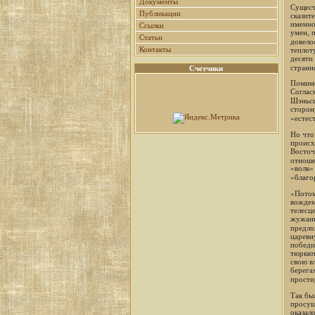
Документы
Сущест
Публикации
сказит
именно
Ссылки
умен, 
Статьи
довело
Контакты
теплот
десяти
странн
Счетчики
Помимо
Соглас
Шэньс
сторон
«естес
Но что
происх
Восточ
отноше
«волк»
«благо
«Потом
вождем
телесц
жужань
предло
царевн
победи
тюркют
свою в
берега
прости
Так бы
просущ
оказал