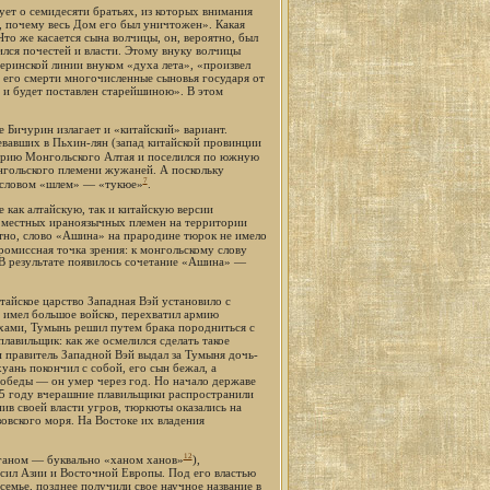
ует о семидесяти братьях, из которых внимания
, почему весь Дом его был уничтожен». Какая
Что же касается сына волчицы, он, вероятно, был
ился почестей и власти. Этому внуку волчицы
теринской линии внуком «духа лета», «произвел
е его смерти многочисленные сыновья государя от
т и будет поставлен старейшиною». В этом
 Бичурин излагает и «китайский» вариант.
евавших в Пьхин-лян (запад китайской провинции
торию Монгольского Алтая и поселился по южную
онгольского племени жужаней. А поскольку
7
м словом «шлем» — «тукюе»
.
 как алтайскую, так и китайскую версии
и местных ираноязычных племен на территории
оятно, слово «Ашина» на прародине тюрок не имело
ромиссная точка зрения: к монгольскому слову
 В результате появилось сочетание «Ашина» —
тайское царство Западная Вэй установило с
 имел большое войско, перехватил армию
хами, Тумынь решил путем брака породниться с
лавильщик: как же осмелился сделать такое
 правитель Западной Вэй выдал за Тумыня дочь-
ань покончил с собой, его сын бежал, а
обеды — он умер через год. Но начало державе
55 году вчерашние плавильщики распространили
в своей власти угров, тюркюты оказались на
овского моря. На Востоке их владения
12
каганом — буквально «ханом ханов»
),
 сил Азии и Восточной Европы. Под его властью
емье, позднее получили свое научное название в