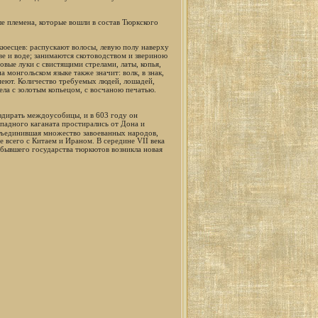
ые племена, которые вошли в состав Тюркского
кюесцев: распускают волосы, левую полу наверху
аве и воде; занимаются скотоводством и звериною
овые луки с свистящими стрелами, латы, копья,
 монгольском языке также значит: волк, в знак,
меют. Количество требуемых людей, лошадей,
ела с золотым копьецом, с восчаною печатью.
аздирать междоусобицы, и в 603 году он
падного каганата простирались от Дона и
бъединившая множество завоеванных народов,
 всего с Китаем и Ираном. В середине VII века
 бывшего государства тюркютов возникла новая