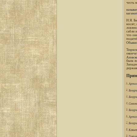
честь 
называ
каганат
Н.Я. Б
носят;
ловлею
сабли 
что он
подате
Обыкно
Тюркск
оконча
Азовск
была л
Западн
держав
Прим
1
.
Артам
2
.
Бичури
3
.
Бичури
4
.
Савин
5
.
Бичури
6
.
Артам
7
.
Бичури
8
.
Кляшт
9
.
Гумиле