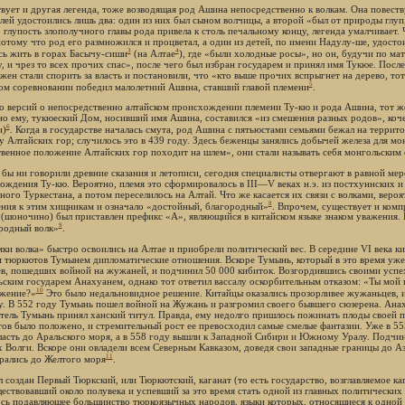
вует и другая легенда, тоже возводящая род Ашина непосредственно к волкам. Она повеств
елей удостоились лишь два: один из них был сыном волчицы, а второй «был от природы глуп
 глупость злополучного главы рода привела к столь печальному концу, легенда умалчивает. 
потому что род его размножился и процветал, а один из детей, по имени Надулу-ше, удосто
3
4
сь жить в горах Басычу-сиши
(на Алтае
), где «были холодные росы», но он, будучи по ма
у, и чрез то всех прочих спас», после чего был избран государем и принял имя Тукюе. Посл
 жен стали спорить за власть и постановили, что «кто выше прочих вспрыгнет на дерево, то
5
ом соревновании победил малолетний Ашина, ставший главой племени
.
 версий о непосредственно алтайском происхождении племени Ту-кю и рода Ашина, тот же
но ему, тукюеский Дом, носивший имя Ашина, составился «из смешения разных родов», коч
6
и)
. Когда в государстве началась смута, род Ашина с пятьюстами семьями бежал на терри
у Алтайских гор; случилось это в 439 году. Здесь беженцы занялись добычей железа для м
твенное положение Алтайских гор походит на шлем», они стали называть себя монгольски
 бы ни говорили древние сказания и летописи, сегодня специалисты отвергают в равной мере
ождения Ту-кю. Вероятно, племя это сформировалось в III—V веках н.э. из постхуннских 
ного Туркестана, а потом переселилось на Алтай. Что же касается их связи с волками, вер
8
ния к этим хищникам и означало «достойный, благородный»
. Впрочем, существует и комп
 (шоночино) был приставлен префикс «А», являющийся в китайском языке знаком уважения.
9
родный волк»
.
ки волка» быстро освоились на Алтае и приобрели политический вес. В середине VI века ки
 тюркютов Тумынем дипломатические отношения. Вскоре Тумынь, который в это время уже
ев, пошедших войной на жужаней, и подчинил 50 000 кибиток. Возгордившись своими успе
ским государем Анахуанем, однако тот ответил вассалу оскорбительным отказом: «Ты мой п
10
жение?»
Это было недальновидное решение. Китайцы оказались прозорливее жужаньцев, и
у. В 552 году Тумынь пошел войной на Жужань и разгромил своего бывшего сюзерена. Анаху
тель Тумынь принял ханский титул. Правда, ему недолго пришлось пожинать плоды своей п
ов было положено, и стремительный рост ее превосходил самые смелые фантазии. Уже в 5
ласть до Аральского моря, а в 558 году вышли к Западной Сибири и Южному Уралу. Подчини
х Волги. Вскоре они овладели всем Северным Кавказом, доведя свои западные границы до Аз
11
рались до Желтого моря
.
л создан Первый Тюркский, или Тюркютский, каганат (то есть государство, возглавляемое 
ествовавший около полувека и успевший за это время стать одной из главных политических
ось подавляющее большинство тюркоязычных народов, языки которых, относящиеся к одной с