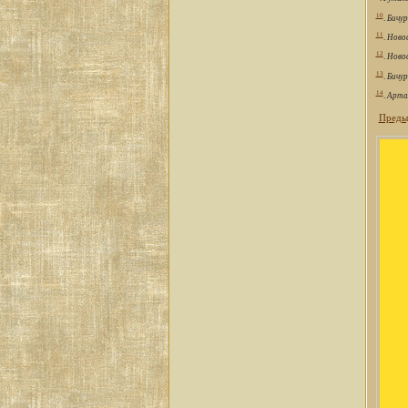
10
.
Бичур
11
.
Новос
12
.
Новос
13
.
Бичур
14
.
Арта
Преды