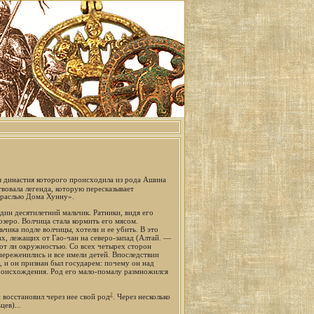
ая династия которого происходила из рода Ашина
вовала легенда, которую пересказывает
траслью Дома Хунну».
дин десятилетний мальчик. Ратники, видя его
озеро. Волчица стала кормить его мясом.
ьчика подле волчицы, хотели и ее убить. В это
рах, лежащих от Гао-чан на северо-запад (Алтай. —
 сот ли окружностью. Со всех четырех сторон
 переженились и все имели детей. Впоследствии
, и он признан был государем: почему он над
роисхождения. Род его мало-помалу размножился
2
 восстановил через нее свой род
. Через несколько
ев)...