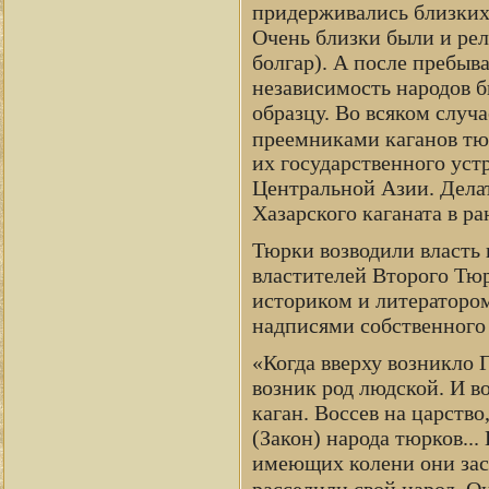
придерживались близких 
Очень близки были и рел
болгар). А после пребыв
независимость народов б
образцу. Во всяком случа
преемниками каганов т
их государственного уст
Центральной Азии. Делат
Хазарского каганата в ра
Тюрки возводили власть
властителей Второго Тюр
историком и литератором
надписями собственного 
«Когда вверху возникло 
возник род людской. И 
каган. Воссев на царств
(Закон) народа тюрков..
имеющих колени они заст