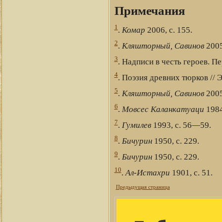
Примечания
1
.
Комар
2006, с. 155.
2
.
Кляшторный, Савинов
2005,
3
. Надписи в честь героев. Пе
4
. Поэзия древних тюрков // Э
5
.
Кляшторный, Савинов
2005
6
.
Мовсес Каланкатуаци
1984,
7
.
Гумилев
1993, с. 56—59.
8
.
Бичурин
1950, с. 229.
9
.
Бичурин
1950, с. 229.
10
.
Ал-Истахри
1901, с. 51.
Предыдущая страница