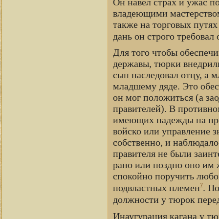
Он навел страх и ужас п
владеющими мастерством 
также на торговых путях
дань он строго требовал о
Для того чтобы обеспечи
державы, тюрки внедрили
сын наследовал отцу, а
младшему дяде. Это обес
он мог положиться (а за
правителей). В противно
имеющих надежды на прес
войско или управление з
собственно, и наблюдало
правителя не были заинт
рано или поздно оно им 
спокойно поручить любом
7
подвластных племен
. П
должности у тюрок перед
Инаугурация кагана у тю