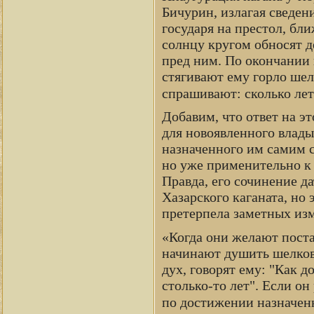
Бичурин, излагая сведен
государя на престол, бл
солнцу кругом обносят д
пред ним. По окончании 
стягивают ему горло шел
спрашивают: сколько ле
Добавим, что ответ на э
для новоявленного влады
назначенного им самим с
но уже применительно к 
Правда, его сочинение д
Хазарского каганата, но
претерпела заметных изм
«Когда они желают поста
начинают душить шелков
дух, говорят ему: "Как д
столько-то лет". Если он 
по достижении назначенн