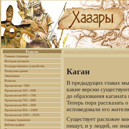
Разделы
Главная страница
История каганата
Государственное устройство
Каган
Хазарская армия
Экономика
Религия
В предыдущих главах мы р
Хронология ~500
какие версии существуют
Хронология 501—600
до образования каганата 
Хронология 601—700
Хронология 701—800
Теперь пора рассказать о
Хронология 801—900
исповедовали его жители
Хронология 901—1000
Хронология 1001—2026
Существует расхожее мне
Словарь терминов
пишут, и у людей, не зн
Библиография