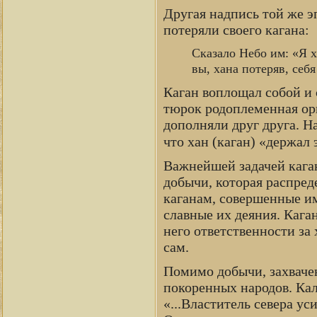
Другая надпись той же э
потеряли своего кагана:
Сказало Небо им: «Я 
вы, хана потеряв, себя
Каган воплощал собой и 
тюрок родоплеменная орг
дополняли друг друга. Н
что хан (каган) «держал 
Важнейшей задачей кага
добычи, которая распред
каганам, совершенные и
славные их деяния. Кага
него ответственности за 
сам.
Помимо добычи, захвачен
покоренных народов. Кал
«...Властитель севера ус