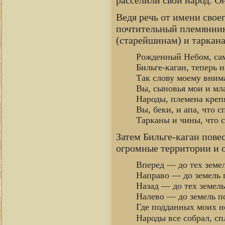
расселили свой народ. 
Ведя речь от имени своег
почтительный племянник 
(старейшинам) и таркан
Рожденный Небом, сам
Бильге-каган, теперь 
Так слову моему вним
Вы, сыновья мои и мл
Народы, племена креп
Вы, беки, и апа, что с
Тарканы и чины, что с
Затем Бильге-каган пове
огромные территории и о
Вперед — до тех земел
Направо — до земель 
Назад — до тех земель
Налево — до земель п
Где подданных моих не
Народы все собрал, сп