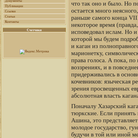
Документы
что так оно и было. Но 
Публикации
остается много неясного,
Ссылки
раньше самого конца VII
Статьи
Контакты
некоторое время (правда,
Счетчики
исповедовал ислам. Но и
которой мы будем подроб
и каган из полноправног
марионетку, символическ
права голоса. А пока, по
воззрениях, и в повседн
придерживались в основн
кочевников: языческая ре
зрения просвещенных ев
абсолютная власть каган
Поначалу Хазарский кага
тюркские. Если принять 
Ашина, это представляет
молодое государство, гу
будучи в той или иной м