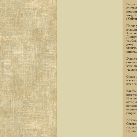
Ряд ис
считаю
подлин
подроб
(Кайтак
После 
владен
Агач-к
Джидан
удобны
допуст
этниче
занима
Этниче
смешал
зоне я
«княже
Сувар-
и в эт
как ос
Как бы
полити
Илитве
авторы
неприя
внешне
скорее
В тече
Северо
т.к. е
Прикас