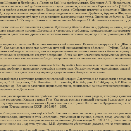
ия Ширвана и Дербенда» («Тарих ал-Баб») на арабском языке. Как пишет А.П. Новосельцев,
азье и в числе прочей добычи вывезли оттуда рукописи, в том числе «Тарих ал-Баб» [1990
л на арабском языке сочинение «Джами ад-дувал» (Собрание известий о династиях) [Шихсаид
3], куда и включил в сокращённом виде сведения о правителях Дербента, Аррана и Ширвана
знакомил широкую публику с содержанием вышеуказанного труда. Описание событий в «Тар
аканчиваются 1075 годом. В этом источнике, пишет Минорский В.Ф., имеются сведения о Дж
 источник — это знаменитая хроника Мухаммеда Абваби Акташи «Дербенд — наме», созда
атся сведения по истории Дагестана, в частности, о событиях, происходивших на террито
ователи дагестанских древностей отмечают компилятивный характер этого произведения [Ши
7].
 сведения по истории Дагестана имеются в «Ахты-наме». Источник датируется X в. [Шихсаи
7]. Сохранилось и несколько местных историй южнокаспийских областей — Руйана, Табари
с этим необходимо отметить, что все перечисленные источники относятся к более позднему
ятивными и доверять им следует осторожно. А так как нет источников современных дагест
та, то все наши умозаключения будут построены лишь на логических выкладках с использова
поздние сообщения связаны с именем Аббас Кули-Ага Бакиханова и его сочинением «Гюлист
алах арабских и персидских географов и историков. Он даёт перечень укреплённых ущелий 
х относится к дагестанскому периоду существования Хазарского каганата.
ельный вклад в изучение раннесредневековой истории Дагестана и её взаимосвязи с хазарск
дов, С.Ш. Гаджиева, С.А. Плетнёва, Л.Н. Гумилёв, Я.А. Фёдоров, Г.С. Фёдоров, А.Р. Шихса
льцев и др. Все они в различные периоды времени, занимались и занимаются исследование
редневековом Дагестане.
нём рассмотрение и анализ проблем, поставленных нами в этом разделе, с периода гуннско
 по территории Кавказа в конце IV в. Уже после распада гуннской державы болгарские, а з
ствующее положение не только в Приазовье, но и в странах Восточного Предкавказья, т.е. в
ности [Очерки истории СССР, 1958:697—698].
необходимо заметить, что ещё в VI—VII вв. эти страны сохраняют у некоторых авторов наи
сляя народы, живущие в этих «пределах», упоминают не гуннов, а савир, хазар, аланов и б
ики самих хазар или савиров называют «гуннами» [Каланкатваци М., 1861:105]. Большинс
ан не иначе как «царство гуннов». М.И. Артамонов убедительно доказал, что за этнонимом
покинутые гуннской ордой степи Предкавказья и Дагестана заняли новые племена, примыкав