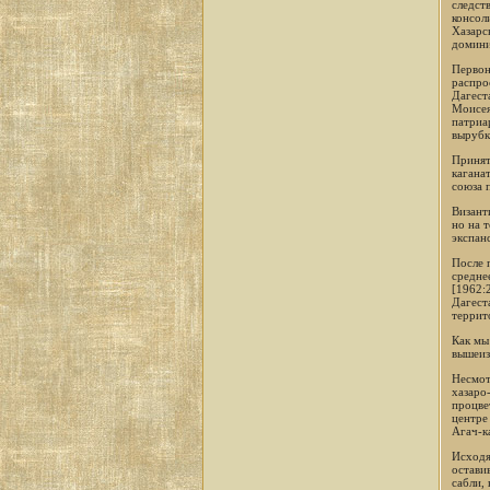
следст
консол
Хазарс
домини
Первон
распро
Дагест
Моисея
патриа
вырубк
Принят
кагана
союза 
Визант
но на 
экспан
После 
средне
[1962:
Дагест
террит
Как мы
вышеиз
Несмот
хазаро
процве
центре
Агач-к
Исходя
остави
сабли,