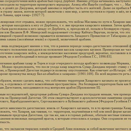
ми сосредоточения войск арабов был город Дербент. Именно оттуда начинались наступате
оисходили на территории приморского коридора. Ахмед ибн Йакуби сообщает, что «... Ма
м, и дошёл до Джурзана, который завоевал и перебил часть его жителей. Далее он прибыл в 
в страну лакзов, жители которой заключили с ним мир, а затем пустился в страну и шёл, не 
л Хакана, царя хазар» [1927:7].
лизировав этот отрывок, можно предположить, что войска Масламы по пути в Хазарию заво
 которые находились к югу от Дербента, т. е. вне пределов хазарского влияния. Затем арабы 
я была расположена к юго-западу от Дербента, и, преодолев её, попали в безлюдную стран
ом или Васаном В.Ф. Минорский подразумевает столицу Кайтага Варачан, полагая, что это 
злюдной страной возможно скрывается низменность Западного Прикаспия от Табасарана до 
иями хакана (заселённые земли) и страной, захваченной арабами.
 лишь подтверждает мнение о том, что в раннем периоде хазаро-дагестанских отношений 
ческого положения находился на положении вассала хазарских каганов. Приморская же част
оточения хазарских войск, а земледельческое население предгорий, вероятно, поставляло в 
нцев, но и необходимый в походе провиант [Федоров-Гусейнов Г.С., 1996:83].
изгнания арабами хазар за Терек в ходе очередного похода арабского полководца Мервана, 
). Можно предположить, что после ухода хазар владетель Сувар-Джидана перенёс ставку с
ию, а Приморский Дагестан подвергся полному опустошению. Как отмечает ал-Истахри: «Н
 кроме промежутка между Бал-ал-абвабом и хазарами» [1901:169]. По всей видимости речь 
образом, можно сделать вывод, что собственно территория Хазарского каганата не прилег
та, а отделялась от него незаселённым пространством. Эта безлюдная территория была как
м Дагестаном, находившихся под контролем арабов [Приложение II].
ным исследователей, предгорные районы Сувара-Джидана пострадали меньше, чем приморски
егла на Приморский Дагестан. Об этом свидетельствуют и археологические памятники сред
тского, Карабудахкентского, Сергокалинского и Буйнакского районов [Федоров-Гусейнов Г.С
сается зависимости дагестанских земель от Хазарского каганата, то в то время границы Ха
ожить, что Хазария, как таковая, т.е. территория, подчинённая в той или иной форме каган
имыкали предгорья Дагестана, где так же, как и в горных районах, обитали местные племе
ражения возможных нападений врагов, к которым относились и хазары. Они сохранили не т
тность.
но, что экспансия тюркских племён в Средней Азии повлекла за собой включение местного на