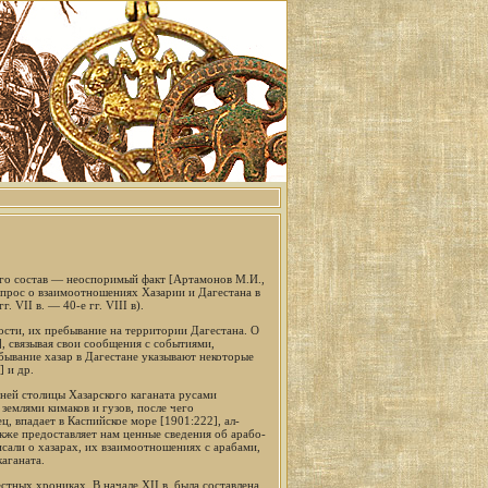
 его состав — неоспоримый факт [Артамонов М.И.,
вопрос о взаимоотношениях Хазарии и Дагестана в
 VII в. — 40-е гг. VIII в).
ости, их пребывание на территории Дагестана. О
], связывая свои сообщения с событиями,
бывание хазар в Дагестане указывают некоторые
 и др.
ней столицы Хазарского каганата русами
землями кимаков и гузов, после чего
ец, впадает в Каспийское море [1901:222], ал-
кже предоставляет нам ценные сведения об арабо-
исали о хазарах, их взаимоотношениях с арабами,
аганата.
тных хрониках. В начале XII в. была составлена