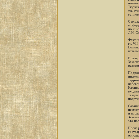
племен
Тюркск
т.к. э
гуннов
С вхож
в сфер
но и и
Л.Н, С
Фактич
гг. VI
Возник
кочевы
В хаза
Закавк
разгро
Подроб
низмен
террит
набего
Каланк
входили
хазары
подати
Сасани
несмот
и посл
Закавка
это нес
После 
госуда
отноше
грабит