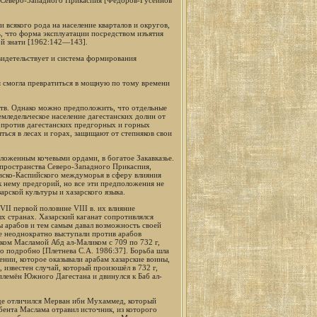
и всякого рода на население кварталов и округов,
ть, что форма эксплуатации посредством изъятия
ой знати [1962:142—143].
свидетельствует и система формирования
 смогла превратиться в мощную по тому времени
ьств. Однако можно предположить, что отдельные
мледельческое население дагестанских долин от
о против дагестанских предгорных и горных
ься в лесах и горах, защищают от степняков свои
ложенным кочевыми ордами, в богатое Закавказье.
 пространства Северо-Западного Прикаспия,
вско-Каспийского междуморья в сферу влияния
к нему предгорий, но все эти предположения не
арской культуры и хазарского языка.
VII первой половине VIII в. их влияние
х странах. Хазарский каганат сопротивлялся
лы арабов и тем самым давал возможность своей
е неоднократно выступали против арабов
ком Масламой Абд ал-Маликом с 709 по 732 г,
о подробно [Плетнева С.А. 1986:37]. Борьба шла
нии, которое оказывали арабам хазарские воины,
 известен случай, который произошёл в 732 г,
 племён Южного Дагестана и двинулся к Баб ал-
оде отличился Мерван ибн Мухаммед, который
бента Маслама отравил источник, из которого