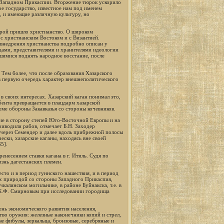
 в Западном Прикаспии. Вторжение тюрок ускорило
ое государство, известное нам под именем
х, и имеющие различную культуру, но
орой пришло христианство. О широком
 с христианским Востоком и с Византией.
 внедрения христианства подробно описан у
ецами, представителями и хранителями идеологии
шимися поднять народное восстание, после
 Тем более, что после образования Хазарского
в первую очередь характер внешнеполитического
 в своих интересах. Хазарский каган понимал это,
бента превращается в плацдарм хазарской
еме обороны Закавказья со стороны кочевников.
ание в сторону степей Юго-Восточной Европы и на
риводили рабов, отмечает Б.Н. Заходер
 через Семендер и далее вдоль прибрежной полосы
ески, хазарские каганы, находясь вне своей
5].
енесением ставки кагана в г. Итиль. Судя по
знь дагестанских племен.
то и в период гуннского нашествия, и в период
ых природой со стороны Западного Прикаспия,
калинском могильнике, в районе Буйнакска, т.е. в
 К.Ф. Смирновым при исследовании городища
нь экономического развития населения,
тво оружия: железные наконечники копий и стрел,
ые фибулы, зеркальца, бронзовые, серебряные и