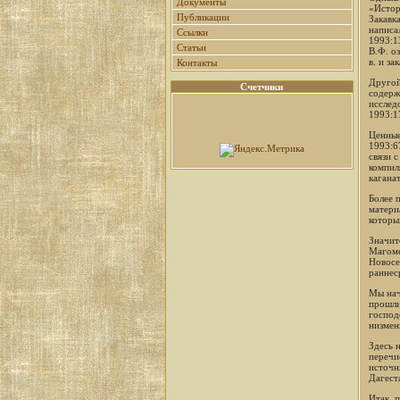
Документы
«Истор
Публикации
Закавк
написа
Ссылки
1993:1
Статьи
В.Ф. о
в. и з
Контакты
Другой
Счетчики
содерж
исслед
1993:1
Ценные
1993:6
связи 
компил
кагана
Более 
матери
которы
Значит
Магоме
Новосе
раннес
Мы нач
прошли
господ
низмен
Здесь 
перечи
источн
Дагест
Итак, 