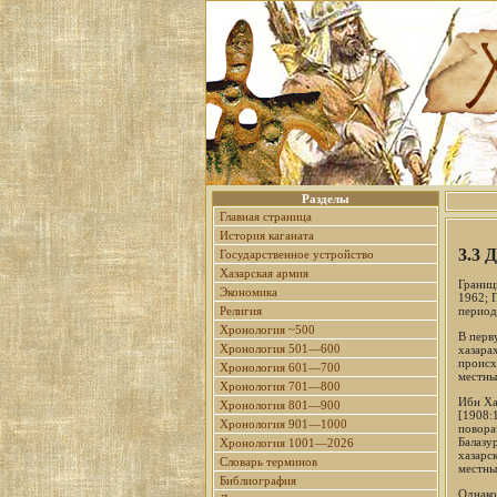
Разделы
Главная страница
История каганата
3.3 
Государственное устройство
Хазарская армия
Границ
Экономика
1962; 
период 
Религия
Хронология ~500
В перв
Хронология 501—600
хазара
происх
Хронология 601—700
местны
Хронология 701—800
Ибн Ха
Хронология 801—900
[1908:
Хронология 901—1000
поворач
Балазу
Хронология 1001—2026
хазарс
Словарь терминов
местны
Библиография
Однако