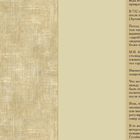
вода п
превра
В 732 
после 
[Артам
Поход н
том чи
выдвин
«царей
сведен
более 
М.И. Ар
столиц
племен
тот гар
Именно
хазарс
Что же
между 
было и
полити
после 
Итак, 
экспан
или ме
регуля
север и
В то ж
которо
кумыко
Гусейн