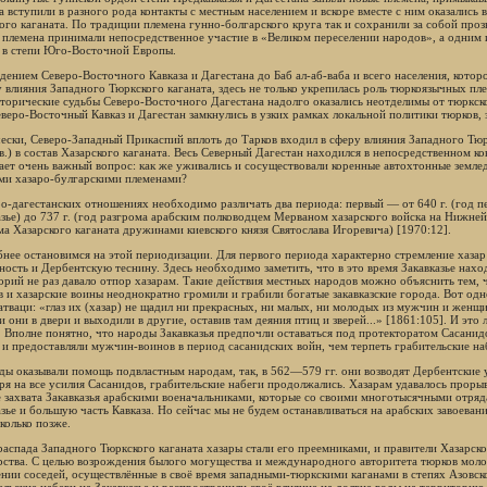
а вступили в разного рода контакты с местным населением и вскоре вместе с ним оказались 
ого каганата. По традиции племена гунно-болгарского круга так и сохранили за собой проз
ти племена принимали непосредственное участие в «Великом переселении народов», а одним
 в степи Юго-Восточной Европы.
дением Северо-Восточного Кавказа и Дагестана до Баб ал-аб-ваба и всего населения, котор
у влияния Западного Тюркского каганата, здесь не только укрепилась роль тюркоязычных пле
сторические судьбы Северо-Восточного Дагестана надолго оказались неотделимы от тюркско
еверо-Восточный Кавказ и Дагестан замкнулись в узких рамках локальной политики тюрко
ески, Северо-Западный Прикаспий вплоть до Тарков входил в сферу влияния Западного Тюркс
I в.) в состав Хазарского каганата. Весь Северный Дагестан находился в непосредственном к
ает очень важный вопрос: как же уживались и сосуществовали коренные автохтонные землед
ми хазаро-булгарскими племенами?
ро-дагестанских отношениях необходимо различать два периода: первый — от 640 г. (год пе
азье) до 737 г. (год разгрома арабским полководцем Мерваном хазарского войска на Нижней В
ма Хазарского каганата дружинами киевского князя Святослава Игоревича) [1970:12].
нее остановимся на этой периодизации. Для первого периода характерно стремление хазар 
ность и Дербентскую теснину. Здесь необходимо заметить, что в это время Закавказье нахо
орий не раз давало отпор хазарам. Такие действия местных народов можно объяснить тем, 
в и хазарские воины неоднократно громили и грабили богатые закавказские города. Вот одн
атваци: «глаз их (хазар) не щадил ни прекрасных, ни малых, ни молодых из мужчин и женщин
 они в двери и выходили в другие, оставив там деяния птиц и зверей...» [1861:105]. И это 
. Вполне понятно, что народы Закавказья предпочли оставаться под протекторатом Сасани
 и предоставляли мужчин-воинов в период сасанидских войн, чем терпеть грабительские наб
ды оказывали помощь подвластным народам, так, в 562—579 гг. они возводят Дербентские у
ря на все усилия Сасанидов, грабительские набеги продолжались. Хазарам удавалось прорыв
е захвата Закавказья арабскими военачальниками, которые со своими многотысячными отря
зье и большую часть Кавказа. Но сейчас мы не будем останавливаться на арабских завоевания
колько позже.
распада Западного Тюркского каганата хазары стали его преемниками, и правители Хазарск
рства. С целью возрождения былого могущества и международного авторитета тюрков молод
нии соседей, осуществлённые в своё время западными-тюркскими каганами в степях Азовс
ельские набеги на Закавказье и распространили своё влияние на долгие годы на территор