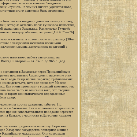
в сфере политического влияния Западного
вище «гуннов», в чём нет ничего удивительного,
 из толчков этого движения было вторжение
ое было весьма неоднородным по своему составу,
мён, которые остались после гуннского нашествия,
й экспансии в Закавказье. Как отмечал Гумилёв
в, занятых междоусобными распрями [1966:75—76].
кого каганата, а позже, после его распада (30-е
онтакте с хазарскими кочевыми племенами.
ельческие племена дагестанских предгорий с
рвого известного набега савир-хазар на
олге), и второй — от 737 г. до 965 г. (год
к экспансии в Закавказье через Прикаспийскую
дилось под властью Сасанидов и, население этих
что походы хазар носили характер грабительских
о из свидетельств, которое приводит Мовсес
... Как огонь проникает в горящий тростник, так
лишь малая часть из описания того, что творили
дов, которым они выплачивали определённые
еги хазар.
крепления против хазарских набегов. Но,
аться в Закавказье. Такое положение сохранилось
дами прошли завоевательными походами через всё
х на Кавказе, в частности в Дагестане, сделаем
ого каганата продолжили политику Тюркского
ое Хазарское государство повторило акции в
ко-Каспийского междуморья. Они совершали
ию Северо-Западного Прикаспия [Федоров-Гусейнов