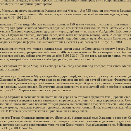
оступала в цитадель, и таким образом, заставил её защитников прекратить сопротивление. 
тил Дербент в опорный пункт арабов.
г. Масламу на посту наместника Кавказа сменил Мерван. А в 735 году он вернулся в Закавк
основательной подготовки, Мерван приступил к выполнению своей основной задачи, которой
онов М.Й., 1962:218].
ачался в 737 г, когда Мерван возглавил армию в 150 тысяч человек. В состав армии вошли не
сле отряды армян с князем Ашотом и другими армянскими князьями во главе. Затем армия р
уться в Хазарию через Дарьял, другая — через Дербент — во главе с Усайда ибн Зафиром а
 гор» (Мулук ал-джибал), которые перед этим были приведены в покорность. А соединитьс
ия содержатся в сочинении ал-Куфи, который подробно описал путь Мервана к Семендеру и 
поздних авторов информация наиболее точная имеется у ал-Балазури [1927;207—208].
тамонов считает, что, узнав о планах хазар, каган ушёл из Семендера по левому берегу Вол
а же осталась под прикрытием небольшого 40-тысячного войска. Каган направился в Заволж
а с целью собрать войско для отпора арабам [1962:219]. После того, как каган понял, что 
низон, который был оставлен в ал-Байде, разбит, он запросил мира.
 разгромом столицы Хазарии Семендера в 737 году арабами под предводительством Мерван
ких отношений.
 касается упоминания о Мулук ал-джибал (царях гор), то они, несмотря на участие в похо
Хазарией и Халифатом, по сути дела не подчиняясь ни той, ни другой державе. Фактически
меть дело в данный конкретный момент наиболее выгодно. А делать скоропалительные выво
ки халифата, мы не вправе. Достаточно лишь вспомнить о семилетней войне арабов с кавказ
похода 737 г. Мервана восстания в горном Кавказе.
поход Мервана и возникновение постоянной угрозы со стороны Дербента (т.к. Дербент ста
сии на север) вынудили кагана откочевать в приволжские степи. Столица переносится из Сем
нее спокойного мирного времени стимулировало консолидацию хазарских племён и образо
рную армию, несколько городов и довольно развитую экономику. Итиль становится важне
 юг. В Итиль переселяется каган и приближённая к нему знать.
е время Терско-Сулакская низменность (Берсилия), бывшая колыбелью Хазарии, с городом С
е находится в вассальной зависимости от хазарского кагана. Военно-феодальное государс
в, которое занимало современные территории Каякентского, Карабудахкентского, Буйнакск
ов Г.С., 2000:155—162].