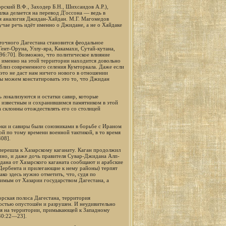
рский В.Ф., Заходер Б.Н., Шихсаидов А.Р.),
ка делается на перевод Д'оссона — ведь в
тся аналогия Джидан-Хайдан. М.Г. Магомедов
учае речь идёт именно о Джидане, а не о Хайдаке
точного Дагестана становится феодальное
Гент-Оруна, Уллу-яра, Какамахи, Сутай-кутана,
96:70]. Возможно, что политическое влияние
. именно на этой территории находится довольно
близ современного селения Кумторкала. Даже если
 это не даст нам ничего нового в отношении
ы можем констатировать это то, что Джидан
 локализуются и остатки савир, которые
е известным и сохранившимся памятником в этой
 склонны отождествлять его со столицей
рки и савиры были союзниками в борьбе с Ираном
й по тому времени военной тактикой, в то время
08].
перешла к Хазарскому каганату. Каган продолжил
чно, и даже дочь правителя Сувар-Джидана Алп-
дана от Хазарского каганата сообщают и арабские
е Дербента и прилегающие к нему районы) терпят
ко здесь нужно отметить, что, судя по
имым от Хазарии государством Дагестана, а
орская полоса Дагестана, территория
остью опустошён и разрушен. И неудивительно
вия на территории, примыкающей к Западному
940:22—23].