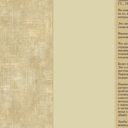
Г.С., 
На пок
на то,
натура
Это св
хазарск
Именно
держав
Что же
отряды
внешни
селени
плодон
Более 
Это и 
местон
Тюркск
подкре
Первая 
распро
арабск
союзни
самост
которы
с пере
в част
когда 
абвабу
Арабы 
команд