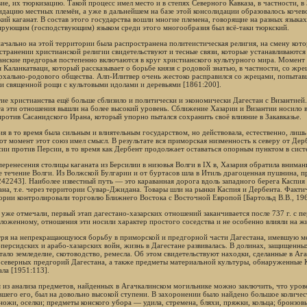
вие, их тюркизацию. Такой процесс имел место и в степях Северного Кавказа, в частности,
идацию местных племён, а уже в дальнейшем на базе этой консолидации образовалось кочев
кий каганат. В состав этого государства вошли многие племена, говорящие на разных языка
рующим (господствующим) языком среди этого многообразия был всё-таки тюркский.
ачально на этой территории была распространена политеистическая религия, на смену кот
странении христианской религии свидетельствуют и тесные связи, которые устанавливаются
анские предгорья постепенно включаются в круг христианского культурного мира. Момент
 Каланкатваци, который рассказывает о борьбе князя с родовой знатью, в частности, со жр
рхально-родового общества. Алп-Илитвер очень жестоко расправился со жрецами, попытав
и священной рощи с культовыми идолами и деревьями [1861:200].
ие христианства ещё больше сблизило и политически и экономически Дагестан с Византией.
та эти отношения вышли на более высокий уровень. Сближение Хазарии и Византии носило 
против Сасанидского Ирана, который упорно пытался сохранить своё влияние в Закавказье.
ия в то время была сильным и влиятельным государством, но действовала, естественно, лишь
тот момент этот союз имел смысл. В результате вся приморская низменность к северу от Дер
сии против Персии, в то время как Дербент продолжает оставаться опорным пунктом в сист
перенесения столицы каганата из Берсилии в низовья Волги в IX в, Хазария обратила вним
е течение Волги. Из Волжской Булгарии и от буртасов шла в Итиль драгоценная пушнина, п
242243]. Наиболее известный путь — это караванная дорога вдоль западного берега Каспия
ана, т.е. через территории Сувар-Джидана. Товары шли на рынки Каспия и Дербента. Фактич
ории контролировали торговлю Ближнего Востока с Восточной Европой [Бартольд В.В., 196
 уже отмечали, первый этап дагестано-хазарских отношений заканчивается после 737 г. с пер
ложенному, отношения эти носили характер простого соседства и не особенно влияли на жи
ря на непрекращающуюся борьбу в приморской и предгорной части Дагестана, имевшую мес
-персидских и арабо-хазарских войн, жизнь в Дагестане развивалась. В долинах, защищенн
тало земледелие, скотоводство, ремесла. Об этом свидетельствуют находки, сделанные в Агач
 северных предгорий Дагестана, а также предметы материальной культуры, обнаруженные
ала [1951:113].
 из анализа предметов, найденных в Агачкалинском могильнике можно заключить, что урове
вшего его, был на довольно высокой ступени. В захоронении было найдено большое количес
 ножи, оселки; предметы конского убора — удила, стремена, бляхи, пряжки, кольца; бронзов