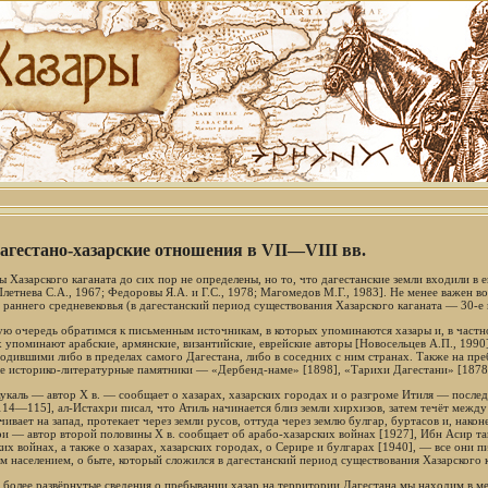
Дагестано-хазарские отношения в VII—VIII вв.
ы Хазарского каганата до сих пор не определены, но то, что дагестанские земли входили в
Плетнева С.А., 1967; Федоровы Я.А. и Г.С., 1978; Магомедов М.Г., 1983]. Не менее важен 
раннего средневековья (в дагестанский период существования Хазарского каганата — 30-е гг.
ую очередь обратимся к письменным источникам, в которых упоминаются хазары и, в частн
х упоминают арабские, армянские, византийские, еврейские авторы [Новосельцев А.П., 1990
одившими либо в пределах самого Дагестана, либо в соседних с ним странах. Также на пре
е историко-литературные памятники — «Дербенд-наме» [1898], «Тарихи Дагестани» [1878]
укаль — автор X в. — сообщает о хазарах, хазарских городах и о разгроме Итиля — послед
114—115], ал-Истахри писал, что Атиль начинается близ земли хирхизов, затем течёт между 
ивает на запад, протекает через земли русов, оттуда через землю булгар, буртасов и, након
ри — автор второй половины X в. сообщает об арабо-хазарских войнах [1927], Ибн Асир та
ких войнах, а также о хазарах, хазарских городах, о Серире и булгарах [1940], — все они п
м населением, о быте, который сложился в дагестанский период существования Хазарского к
 более развёрнутые сведения о пребывании хазар на территории Дагестана мы находим в мес