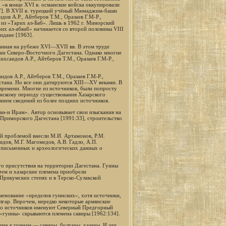
 «в конце XVI в. османские войска оккупировали
:27]. В XVII в. турецкий учёный Мюнаджим-баши
ов А.Р., Айтберов Т.М., Оразаев Г.М-Р.,
 из «Тарих ал-Баб». Лишь в 1962 г. Минорский
их ал-абваб» начинается со второй половины VIII
идане [1963].
нная на рубеже XVI—XVII вв. В этом труде
рии Северо-Восточного Дагестана. Однако многие
хсаидов А.Р., Айтберов Т.М., Оразаев Г.М-Р.,
дов А.Р., Айтберов Т.М., Оразаев Г.М-Р.,
стана. Но все они датируются XIII—XV веками. В
 времени. Многие из источников, были попросту
анскому периоду существования Хазарского
нием сведений из более поздних источников.
ан-и Ирам». Автор основывает свои изыскания на
Приморского Дагестана [1991:33], строительство
ой проблемой внесли М.И. Артамонов, Р.М.
идов, М.Г. Магомедов, А.В. Гадло, А.П.
м письменных и археологических данных о
го присутствия на территории Дагестана. Гунны
атем и хазарские племена приобрели
 Прикумских степях и в Терско-Сулакской
менование «пределов гуннских», хотя источники,
олгар. Впрочем, нередко некоторые армянские
тво источников именуют Северный Предгорный
 «гунны» скрываются племена савиры [1962:134].
шие к гуннам — савиры, булгары, хазары. И эти