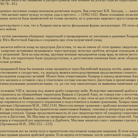
1996:78—81].
оренное население хазары наложили различные подати. Как отмечает Б.Н. Заходер, «...налог
 в чём каганат имеет нужду из питья, еды и прочего...» [1962:142]. Имею основание полага
льных налогов была привилегией не только каганата, но и довольно широкого круга хазарск
идетельствует о том, что в Хазарии имела место феодальная форма эксплуатации. Об этом 
ого войска.
 путём завоевания обширных территорий и превращением их населения в данников Хазария
у Юго-Восточной Европы и сохранить при этом полукочевой уклад.
 касается набегов хазар на предгорья Дагестана, то мы не имеем об этом прямых свидетел
 хазарских кочевников прорывались через преграду лесистых хребтов, которые ограждали зе
х вторжений. Хотя на наш взгляд, крупные военные предприятия хазар вряд ли имели мест
й. Ведь эти территории были труднодоступны, и дагестанским племенам было легко оборонят
осные долины.
оправданной была бы попытка хазар прорваться через Каспийский коридор путём, давно про
естественнее и сподручнее, т.к. коридор являлся непосредственным продолжением степного
ахождения хазарских кочевий. Может быть отюречивание Хазарии в период включения Азо
ого каганата и оставило след в этническом составе плоскостного Дагестана и прилегающих 
плены реальными доказательствами, т.к. до сих пор окончательно не выявлены памятники хаз
половина VIII в. прошла под знаком арабо-хазарских войн. Вследствие завоеваний арабов в 
странилось на обширнейшие территории Кавказа и Средней Азии, не говоря уже о восточны
ому засилию на Кавказе, оказывая помощь Византии, и при этом не раз оттягивал на себя си
це оправиться от очередного поражения и подготовиться к новым сражениям. Хазары такж
оятельно [Артамонов М.И., 1962:214]. Многочисленные сражения с арабским военначальни
й с двумя перерывами был практически наместником Кавказа, описаны в литературе довольн
менным успехом. Однако продолжительность её уже свидетельствует об упорном сопротивле
ности в Дагестане. Но Маслама не прекращал попыток покорения дагестанских областей. Так,
хазары в очередной раз закрепились в Дербенте, Маслама заключил союз с князьями горских
 [Артамонов М.И., 1962:222—223].
уничтожали все на своём пути и практически опустошили хазарские владения. В этом пох
овал правым крылом арабской армии. Если верить источникам, после длительной осады Дер