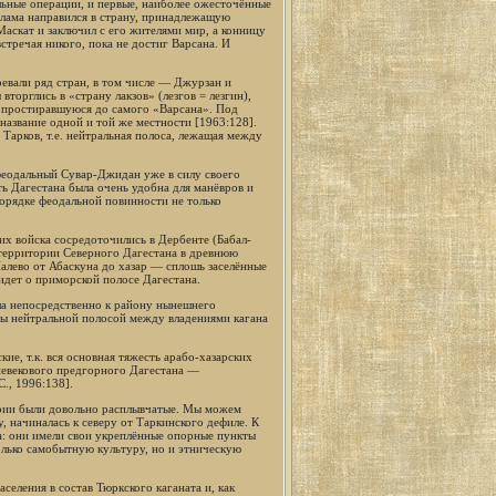
льные операции, и первые, наиболее ожесточённые
слама направился в страну, принадлежащую
Маскат и заключил с его жителями мир, а конницу
встречая никого, пока не достиг Варсана. И
евали ряд стран, в том числе — Джурзан и
вторглись в «страну лакзов» (лезгов = лезгин),
у, простиравшуюся до самого «Варсана». Под
название одной и той же местности [1963:128].
Тарков, т.е. нейтральная полоса, лежащая между
феодальный Сувар-Джидан уже в силу своего
ь Дагестана была очень удобна для манёвров и
порядке феодальной повинности не только
их войска сосредоточились в Дербенте (Бабал-
 территории Северного Дагестана в древнюю
алево от Абаскуна до хазар — сплошь заселённые
идет о приморской полосе Дагестана.
ала непосредственно к району нынешнего
 бы нейтральной полосой между владениями кагана
е, т.к. вся основная тяжесть арабо-хазарских
невекового предгорного Дагестана —
., 1996:138].
зарии были довольно расплывчатые. Мы можем
у, начиналась к северу от Таркинского дефиле. К
на: они имели свои укреплённые опорные пункты
олько самобытную культуру, но и этническую
селения в состав Тюркского каганата и, как