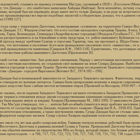
следователей, ссылаясь на перевод сочинения Мас'уди, сделанный в 1828 г. Д'оссоном (Мино
т, что Джидан — это ошибочное написание Хайдака (Кайтака). Хотя непонятно, почему ссыл
нике, который был им переведён, везде имеет место только Джидан, и ни разу не встречае
но проанализировал все версии подобных аналогий и убедительно доказал, что в данном сл
е) [1990:127].
ухода хазар с территории Дагестана, полноправным «хозяином» на территории Северо-Вос
ие Джидан. Г.С. Фёдоров отмечает, что в его составе находились городища Урцеки, Ачису, 
алы, Тарку, Беленждера, Семендера (Андрейаульское городище) [Федоров-Гусейнов Г.С., 19
а распространялось и на ближайшие к нему предгорья, т.е. район нынешнего Буйнакска т.к
й проход между хребтами Салатау и отрогами Таркитау, там, где протекает р. Шура-Озень 
ить, что могильник и поселение Агач-кала принадлежит населению этого «княжества», то и
ской принадлежности памятника [Смирнов К.Ф., 1963:118]. Единственно, что достоверно м
л плоскостные районы нынешнего Дагестана [Приложение II].
ский состав «княжества» был довольно смешанным. Наряду с автохтонным населением здесь
ись с местным населением, но сохранили своё название на земле Сувара-Джидана. Наиболе
вляется городище в урочище Урцеки. Причём некоторые исследователи Урцекского городища
ства «Джидан» городом Варачаном [Котович В.Г., 1974:182—196].
Джидан был в номинальной зависимости от Западного Тюркского каганата. Фактически, тю
ом совпадали их военные интересы. Савиры были прекрасными воинами и владели современно
адное искусство было слабым местом кочевников-тюрок [Прокопий из Кессарии; 1950:407—4
ло сказано, после падения Западного Тюркского каганата гегемония в Западном Прикаспии 
ку тюрков и отношения между двумя государственными единицами складывались очень уда
ра была выдана замуж за владыку Хазарии [Каланкатваци М., 1861:199]. О зависимости Джи
. Так Мас'уди утверждал, что «... жители Баб-ал-абваба (имеется в виду арабское населени
тности от соседства царства Джидан, подвластного хазарам» [Караулов Н.А., 1958:43]. Одна
политическим отношениям, а также внутренним связям, Сувар-Джидан был не столько завис
 федератом хазарских каганов. Сувар служил Хазарии надёжным оплотом её южных границ.
ние около ста лет шла арабо-хазарская война. Главным театром военных действий была прим
Восточного Дагестана и равнины низовий Сулака и Терека. Приморский Дагестан был полн
сли мы обратим внимание на свидетельство Ибн ал-Асира, который пишет, что боевые дейст
пию происходили — в 706, 717, 721, 722, 723, 726, 727, 728, 729, 731, 732, 738 годах [1