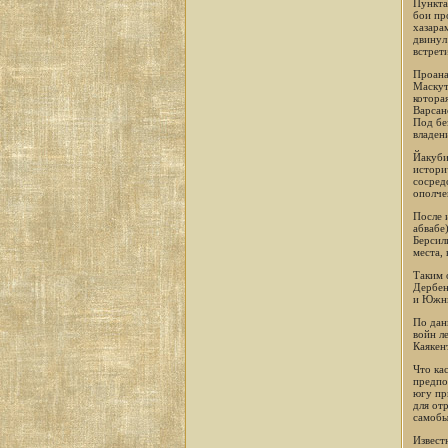
Пункта
бои пр
хазара
двинул 
встрети
Проана
Маскут,
котора
Варсан
Под бе
владен
Йакуби
истори
сосред
ополче
После 
абвабе
Берсил
места,
Таким 
Дербен
и Южны
По дан
войн л
Каякен
Что ка
предпол
югу пр
для от
самобы
Извест