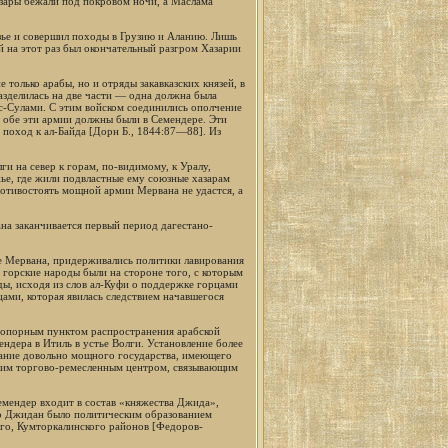
Хазары бежали под покровом ночи, а Маслама
азье и совершил походы в Грузию и Аланию. Лишь
 на этот раз был окончательный разгром Хазарии
 только арабы, но и отряды закавказских князей, в
азделилась на две части — одна должна была
с-Сулами. С этим войском соединились ополчение
я обе эти армии должны были в Семендере. Эти
поход к ал-Байда [Дорн Б., 1844:87—88]. Из
ги на север к горам, по-видимому, к Уралу,
ье, где жили подвластные ему союзные хазарам
противостоять мощной армии Мервана не удастся, а
а заканчивается первый период дагестано-
де Мервана, придерживались политики лавирования
 горские народы были на стороне того, с которым
ды, исходя из слов ал-Куфи о поддержке горцами
цами, которая явилась следствием начавшегося
л опорным пунктом распространения арабской
ендера в Итиль в устье Волги. Установление более
вание довольно мощного государства, имеющего
йшим торгово-ремесленным центром, связывающим
емендер входит в состав «княжества Джида»,
тво Джидан было политическим образованием
ого, Кумторкалинского районов [Федоров-