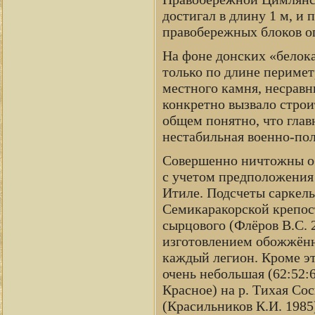
достигал в длину 1 м, и 
правобережных блоков ог
На фоне донских «белок
только по длине перимет
местного камня, несравн
конкретно вызвало строи
общем понятно, что глав
нестабильная военно-пол
Совершенно ничтожны об
с учетом предположения
Итиле. Подсчеты саркель
Семикаракорской крепос
сырцового (Флёров В.С. 
изготовлением обожжённ
каждый легион. Кроме эт
очень небольшая (62:52:
Красное) на р. Тихая Со
(Красильников К.И. 1985