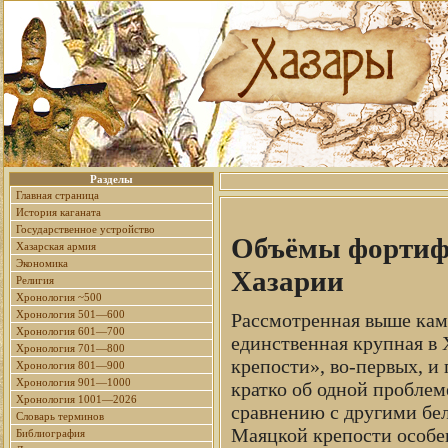
Разделы
Главная страница
История каганата
Государственное устройство
Объёмы фортифи
Хазарская армия
Экономика
Хазарии
Религия
Хронология ~500
Хронология 501—600
Рассмотренная выше кам
Хронология 601—700
единственная крупная в Х
Хронология 701—800
крепости», во-первых, и
Хронология 801—900
Хронология 901—1000
кратко об одной пробле
Хронология 1001—2026
сравнению с другими бе
Словарь терминов
Маяцкой крепости особе
Библиография