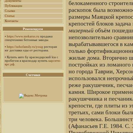
Документы
белокаменного строитель
Публикации
раскопок была возможно
Ссылки
размеры Маяцкой крепос
Статьи
Контакты
крепостей блоков задача
мизерный
объём пошедше
Рекомендуем
непозволительно сравнив
•
https://www.mekarus.ru
продажа
спецтехники бетонные заводы.
вырабатывавшегося в кам
•
https://sohofamily.ru/youg
ресторан
только фортификационны
юг доставки еды от ресторана.
жилые дома. Вторично ш
• Купить авто бу краснодарский kia с
пробегом в краснодар купить
карсити-
постройках из ломаного 
крс.рф
.
но города Таврии, Херсо
Счетчики
использовался непрочный
реже ракушечник, песчан
камня. Широкое примене
ракушечника и песчаник
крепости, где плиты из э
третьих, сами блоки был
три человека. Большинст
(Афанасьев Г.Е. 1984. С.
Правобережной Цимлянс