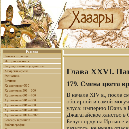
Разделы
Главная страница
История каганата
Государственное устройство
Глава XXVI. Па
Хазарская армия
Экономика
Религия
179. Смена цвета в
Хронология ~500
Хронология 501—600
В начале XIV в., после 
Хронология 601—700
обширной и самой могуч
Хронология 701—800
Хронология 801—900
улуса: империю Юань в К
Хронология 901—1000
Джагатайское ханство в 
Хронология 1001—2026
Белую орду на Иртыше и
Словарь терминов
Библиография
казалось, не имела опасн