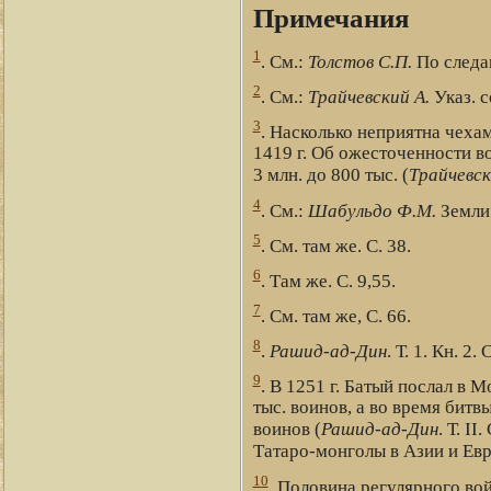
Примечания
1
. См.:
Толстов С.П.
По следам
2
. См.:
Трайчевский А.
Указ. с
3
. Насколько неприятна чеха
1419 г. Об ожесточенности во
3 млн. до 800 тыс. (
Трайчевск
4
. См.:
Шабульдо Ф.М.
Земли 
5
. См. там же. С. 38.
6
. Там же. С. 9,55.
7
. См. там же, С. 66.
8
.
Рашид-ад-Дин
. Т. 1. Кн. 2. 
9
. В 1251 г. Батый послал в
тыс. воинов, а во время битв
воинов (
Рашид-ад-Дин
. Т. I
Татаро-монголы в Азии и Евр
10
. Половина регулярного во