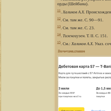
орды (Шейбана).
11
.
Халиков А.Х.
Происхождение
12
. См. там же. С. 90—91.
13
. См. там же. С. 23.
14
.
Тизенгаузен
. Т. II. С. 151.
15
. См.:
Халиков А.Х.
Указ. соч
Предыдущая страница