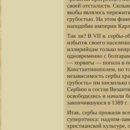
своей отсталости. Сильн
якобы являлось пережитк
грубостью. На этом фон
наподобие империи Карл
Так ли? В VII в. сербы-
избыток своего населени
иллирийцам только непр
одновременно с болгарам
— хорваты — попала в по
Константинополем, но т
независимость сербы хра
грубость» им нисколько 
Сербию в состав Византи
освободились и начали б
закончившуюся в 1389 г.
Итак, сербы прожили все
суперэтноса: надлом-за
христианской культуре, 