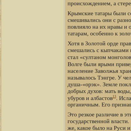
происхождением, а стере
Крымские татары были с
смешивались они с разн
повлияло на их нравы и
татарам, особенно к зол
Хотя в Золотой орде пра
смешались с кыпчаками и
стал «султаном монголов
Волге были ярыми приве
население Заволжья хран
называлось Тэнгре. У че
душа-«орэк». Земле покл
добрых духов: мать воды,
13
убуров и албастов
. Исл
органичным. Его признава
Это резкое различие в э
государственной власти.
же, какое было на Руси 