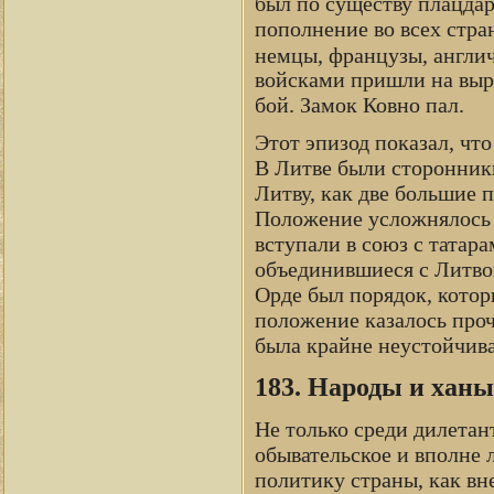
был по существу плацдар
пополнение во всех стра
немцы, французы, англи
войсками пришли на выр
бой. Замок Ковно пал.
Этот эпизод показал, чт
В Литве были сторонники
Литву, как две большие 
Положение усложнялось 
вступали в союз с татара
объединившиеся с Литвой
Орде был порядок, кото
положение казалось про
была крайне неустойчива,
183. Народы и ханы
Не только среди дилетан
обывательское и вполне 
политику страны, как вн