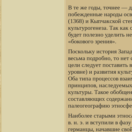
В те же годы, точнее — 
побежденные народы осво
(1368) и Кыпчакской сте
культурогенеза. Так как о
будет полезно уделить н
«бокового зрения».
Поскольку история Запа
весьма подробно, то нет
цели следует поставить 
уровне) и развития куль
Оба типа процессов взаи
принципов, наследуемых
культуры. Такое обобщен
составляющих содержание
палеогеографию этносфер
Наиболее старыми этноса
в. н. э. и вступили в фа
германцы, начавшие свой