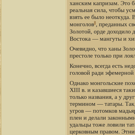
ханским капризам. Это 
реальная сила, чтобы ус
взять ее было неоткуда. 
8
монголов
, преданных св
Золотой, орде доходило д
Востока — мангуты и хи
Очевидно, что ханы Золо
престоле только при ло
Конечно, всегда есть нед
головой ради эфемерной 
Однако монгольские пох
XIII в. и казавшиеся та
только названия, а у др
термином — татары. Так,
угров — потомков мадья
плен и делали законным
удальцы тоже ловили тат
церковным правом. Этнич