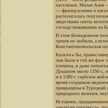
населения. Малая Азия —
— французскими и катал
располагалась генуэзска
зверствами секты зилот
господствовавшими на Б
В этом безнадежном пол
греков не любили, а исп
Константинопольская па
Казалось бы, православ
они были в той же фазе 
племена, и даже попытк
Душаном около 1350 г., 
и в 1389 г. сербское вой
время сохраняли видимос
превращены в Турецкий п
природного явления, не
Историки, придерживающ
«религии прогресса», по