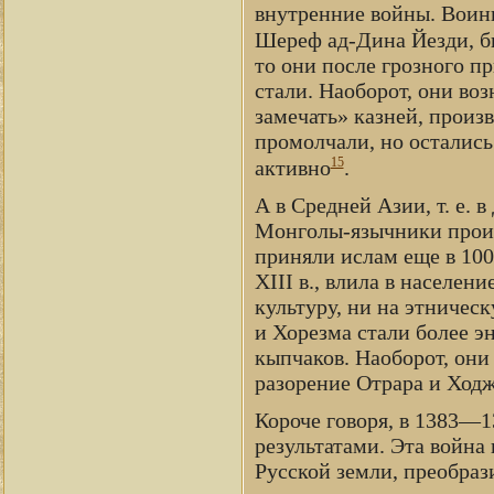
внутренние войны. Воин
Шереф ад-Дина Йезди, 
то они после грозного пр
стали. Наоборот, они во
замечать» казней, произ
промолчали, но остались
15
активно
.
А в Средней Азии, т. е. 
Монголы-язычники проиг
приняли ислам еще в 100
XIII в., влила в населен
культуру, ни на этничес
и Хорезма стали более э
кыпчаков. Наоборот, они
разорение Отрара и Ходже
Короче говоря, в 1383—1
результатами. Эта война 
Русской земли, преобраз