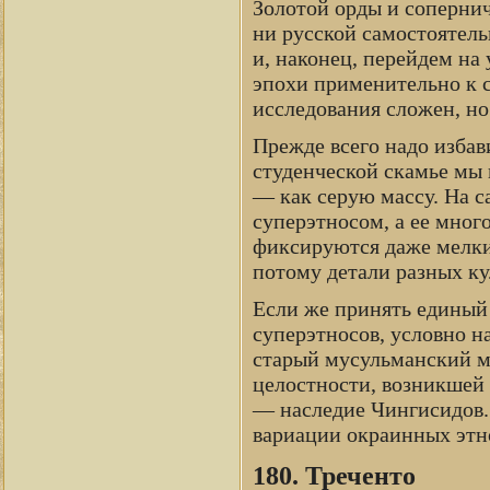
Золотой орды и сопернич
ни русской самостоятель
и, наконец, перейдем на
эпохи применительно к с
исследования сложен, но
Прежде всего надо избав
студенческой скамье мы 
— как серую массу. На 
суперэтносом, а ее мног
фиксируются даже мелкие
потому детали разных ку
Если же принять единый 
суперэтносов, условно н
старый мусульманский м
целостности, возникшей 
— наследие Чингисидов.
вариации окраинных этно
180. Треченто