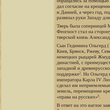
обращались за помощью 
дал согласие на крещени
и Данией, а через год, п
развязал руки Западу для
Тверь была соперницей 
Феогност стал на сторон
тверской князь Александ
Сын Гедимина Ольгерд (
Киев, Брянск, Ржеву, Сев
немецких рыцарей Жмудь 
династией, с преимущес
западной и древнерусско
5
поддержке
. Но Ольгерд 
императора Карла IV Лю
сделал им неприемлемые
земель, перемещение кре
6
«права на русских»
.
В ответ на это наглое за