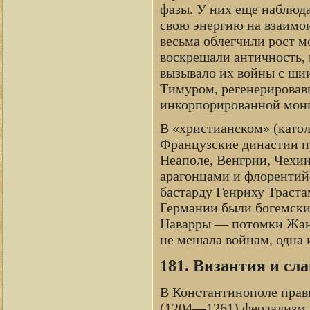
фазы. У них еще наблюда
свою энергию на взаимои
весьма облегчили рост м
воскрешали античность, 
вызывало их войны с ши
Тимуром, регенерировав
инкорпорированной монг
В «христианском» (като
Французские династии пр
Неаполе, Венгрии, Чехии
арагонцами и флорентий
бастарду Генриху Траст
Германии были богемски
Наварры — потомки Жанн
не мешала войнам, одна 
181. Византия и сл
В Константинополе прав
(1204—1261) феодализм 