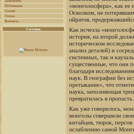
Документы
«монголосфера», как ее н
Публикации
Ссылки
Осколком, не потерявши
Статьи
ойратов, продержавшийся
Контакты
Как исчезла «монголосфе
Счетчики
история, на второй долж
историческом исследован
анализ деталей) и сосре
системных, так и каузал
существенные, что они 
благодаря исследованиям
наук. В географии без ис
претыкание», что отмети
наука, заполняющая тре
превратилась в пропасть.
Как уже говорилось, монг
монголы совершили свои 
китайцев, тюрок, персов 
ослаблению самой Монго