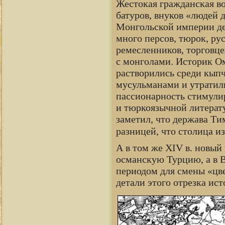
Жестокая гражданская в
батуров, внуков «людей 
Монгольской империи де
много персов, тюрок, ру
ремесленников, торговце
с монголами. Историк О
растворились среди кыпч
мусульманами и утратили
пассионарность стимулир
и тюркоязычной литерату
заметил, что держава Ти
разницей, что столица и
А в том же XIV в. новый
османскую Турцию, а в 
периодом для смены «цве
детали этого отрезка ист