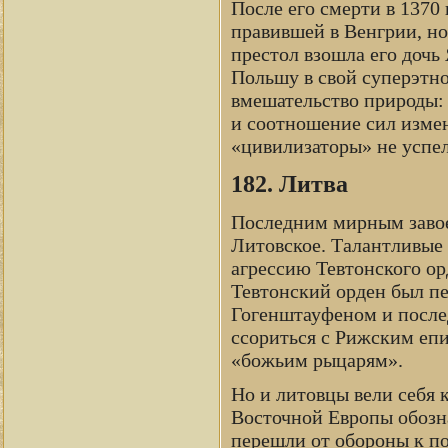
После его смерти в 1370
правившей в Венгрии, но
престол взошла его дочь
Польшу в свой суперэтно
вмешательство природы:
и соотношение сил изме
«цивилизаторы» не успел
182. Литва
Последним мирным завое
Литовское. Талантливые 
агрессию Тевтонского ор
Тевтонский орден был п
Гогенштауфеном и послед
ссориться с Рижским еп
«божьим рыцарям».
Но и литовцы вели себя к
Восточной Европы обозн
перешли от обороны к по