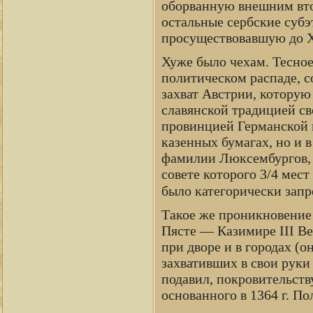
оборванную внешним вто
остальные сербские суб
просуществовавшую до XX
Хуже было чехам. Тесное 
политическом распаде, 
захват Австрии, которую 
славянской традицией св
провинцией Германской и
казенных бумагах, но и 
фамилии Люксембургов, и
совете которого 3/4 мес
было категорически зап
Такое же проникновение
Пясте — Казимире III В
при дворе и в городах (о
захвативших в свои рук
подавил, покровительств
основанного в 1364 г. П