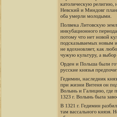
католическую религию, н
Невский и Миндовг план
оба умерли молодыми.
Полвека Литовскую землю
инкубационного периода 
потому что нет новой кул
подсказываемых новым и
не вдохновляет, как люб
чужую культуру, а выбор
Орден и Польша были го
русские князья предпоч
Гедимин, наследник кня
при жизни Витеня он по
Волынь и Галицию, где 
1323 г. Волынь была заво
В 1321 г. Гедимин разбил
там вассального князя. Н