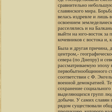
сравнительно небольшую
славянского мира. Борьб
велась издревле и лишь в
освоением земледельчес
расселялись и на Балканы
выйти на юго-восток за 
кочевников с востока и, 
Была и другая причина,
центром,- географическо
севера (по Днепру) и сев
рассматриваемую эпоху в
первобытнообщинного стр
соответствии с Ф. Энгел
военной демократией. Те
сохранение социального (
выделяющихся групп люд
добычи. У самих славян 
рядом существовали обще
продукцию. которого над