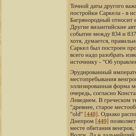
Точной даты другого важ
постройки Саркела - в и
Багрянородный относит е
Другие византийские ав
событие между 834 и 837
хотя, думается, правильн
Саркел был построен про
всего надо разобрать из
источнику - "Об управле
Эрудированный император
местопребывания венгро
эллизированная форма ме
очередь, согласно Конст
Леведием. В греческом т
"древнее, старое местоо
"old"
[448]
. Однако расп
Днепром
[449]
позволяет
месте обитания венгров, 
Волги. Да и дальнейший 