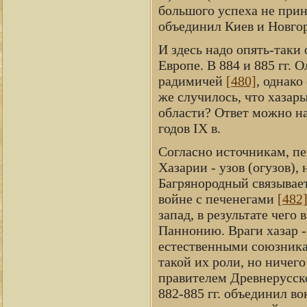
большого успеха не прино
объединил Киев и Новго
И здесь надо опять-таки
Европе. В 884 и 885 гг. 
радимичей
[480]
, однако
же случилось, что хазар
области? Ответ можно на
годов IX в.
Согласно источникам, печ
Хазарии - узов (огузов),
Багрянородный связывает
войне с печенегами
[482
запад, в результате чего в
Паннонию. Враги хазар -
естественными союзникам
такой их роли, но ничег
правителем Древнерусск
882-885 гг. объединил во