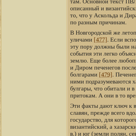
там. Основной текст ПВЛ
описанный и византийск
то, что у Аскольда и Ди
по разным причинам.
В Новгородской же лето
уличами
[477]
. Если всп
эту пору должны были нах
события эти легко объяс
землю. Еще более любоп
и Диром печенегов после
болгарами
[479]
. Печенег
ними подразумеваются ха
булгары, что обитали и в
притокам. А они в то вре
Эти факты дают ключ к 
славян, прежде всего вдо
государство, для которо
византийский, а хазарск
в.) и юг (земли полян, с