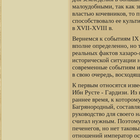
малоудобными, так как з
властью кочевников, то п
способствовало ее культ
в XVII-XVIII в.
Вернемся к событиям IX 
вполне определенно, но 
реальных фактов хазаро-
исторической ситуации 
современные событиям ил
в свою очередь, восход
К первым относятся изве
Ибн Русте - Гардизи. Из
раннее время, к которому
Багрянородный, составля
руководство для своего н
считал нужным. Поэтому 
печенегов, но нет таковы
отношений император ос