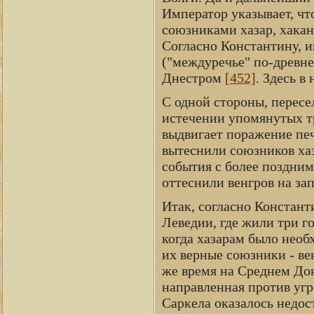
Император указывает, что
союзниками хазар, хакан
Согласно Константину, и
("междуречье" по-древн
Днестром
[452]
. Здесь в
С одной стороны, пересе
истечении упомянутых тр
выдвигает поражение печ
вытеснили союзников хаз
события с более поздними
оттеснили венгров на за
Итак, согласно Констант
Леведии, где жили три год
когда хазарам было необ
их верные союзники - ве
же время на Среднем Дон
направленная против угр
Саркела оказалось недо