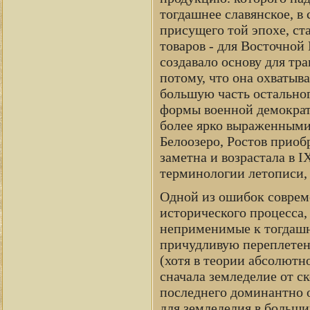
тогдашнее славянское, в 
присущего той эпохе, ст
товаров - для Восточной
создавало основу для тр
потому, что она охватыв
большую часть остальног
формы военной демократ
более ярко выраженными.
Белоозеро, Ростов приоб
заметна и возрастала в I
терминологии летописи, "
Одной из ошибок соврем
исторического процесса, 
неприменимые к тогдашн
причудливую переплетен
(хотя в теории абсолютн
сначала земледелие от ск
последнего доминантно 
для земледелия в больш