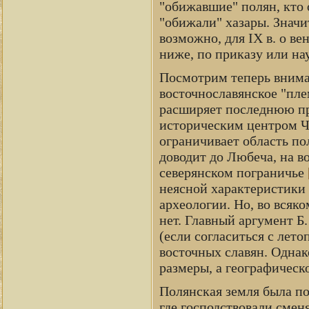
"обижавшие" полян, кто 
"обижали" хазары. Значит
возможно, для IX в. о ве
ниже, по приказу или на
Посмотрим теперь внимат
восточнославянское "пле
расширяет последнюю пре
историческим центром 
ограничивает область поля
доводит до Любеча, на во
северянском пограничье
неясной характеристики
археологии. Но, во всяк
нет. Главный аргумент Б
(если согласиться с летоп
восточных славян. Однак
размеры, а географическ
Полянская земля была по
где господствовали смен