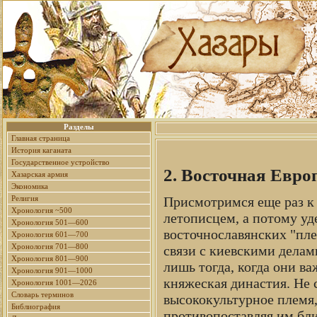
Разделы
Главная страница
История каганата
Государственное устройство
2. Восточная Евро
Хазарская армия
Экономика
Религия
Присмотримся еще раз к
Хронология ~500
летописцем, а потому у
Хронология 501—600
восточнославянских "пле
Хронология 601—700
Хронология 701—800
связи с киевскими делам
Хронология 801—900
лишь тогда, когда они ва
Хронология 901—1000
княжеская династия. Не 
Хронология 1001—2026
Словарь терминов
высококультурное племя
Библиография
противопоставляя им бли