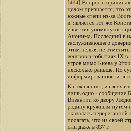
[434]
Вопрос о причинах 
целом признается, что э
южные степи из-за Волг
в. является тот же Конс
известия упомянутого ци
Анонима. Последний в н
заслуживающего довери
этим нельзя не отметить
венгров в событиях IX в
угров мимо Киева у Уго
несколько раньше. По су
информированности летоп
К сожалению, из всех из
лишь одно - сообщение Б
Византии ко двору Людов
родину кружным путем по
оказалась перерезанной
полагать, что из своей 
или даже в 837 г.