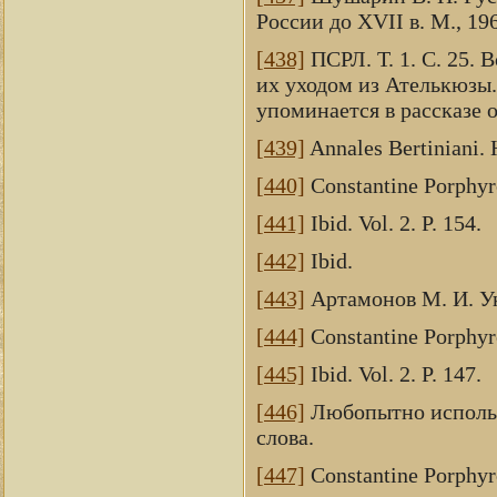
России до XVII в. М., 19
[438]
ПСРЛ. Т. 1. С. 25. 
их уходом из Ателькюзы.
упоминается в рассказе 
[439]
Annales Bertiniani. 
[440]
Constantine Porphyrog
[441]
Ibid. Vol. 2. P. 154.
[442]
Ibid.
[443]
Артамонов М. И. Ука
[444]
Constantine Porphyrog
[445]
Ibid. Vol. 2. P. 147.
[446]
Любопытно использ
слова.
[447]
Constantine Porphyrog