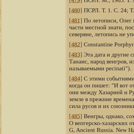
[479]
ПСРЛ. М., 1965. Т. 9
[480]
ПСРЛ. Т. 1. С. 24; Т.
[481]
По летописи, Олег п
части местной знати, по
северяне, летопись не уп
[482]
Constantine Porphyrog
[483]
Эта дата и другие с
Танаис, народ венгров, 
называемыми pecinati").
[484]
С этими событиями н
когда он пишет: "И вот о
они между Хазарией и Ру
земле в прежние времена,
сила русов и их союзник
[485]
Венгры, однако, сох
О вепгерско-хазарских отн
G, Ancient Russia. New Ha