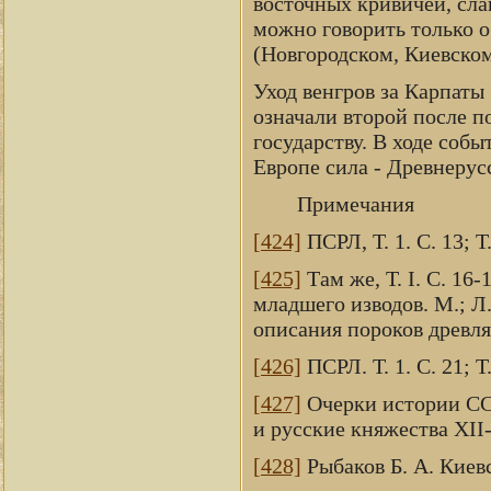
восточных кривичей, сла
можно говорить только о
(Новгородском, Киевском
Уход венгров за Карпаты
означали второй после п
государству. В ходе соб
Европе сила - Древнерусс
Примечания
[424]
ПСРЛ, Т. 1. С. 13; Т.
[425]
Там же, Т. I. С. 16-
младшего изводов. М.; Л
описания пороков древля
[426]
ПСРЛ. Т. 1. С. 21; Т.
[427]
Очерки истории СССР
и русские княжества XII-X
[428]
Рыбаков Б. А. Киевс