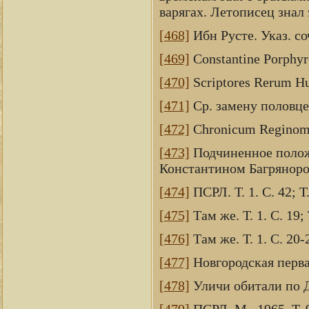
варягах. Летописец знал 
[468]
Ибн Русте. Указ. соч
[469]
Constantine Porphyroge
[470]
Scriptores Rerum Hun
[471]
Ср. замену половце
[472]
Chronicum Reginomus
[473]
Подчиненное полож
Константином Багрянор
[474]
ПСРЛ. Т. 1. С. 42; Т.
[475]
Там же. Т. 1. С. 19; Т
[476]
Там же. Т. 1. С. 20-2
[477]
Новгородская первая
[478]
Уличи обитали по Д