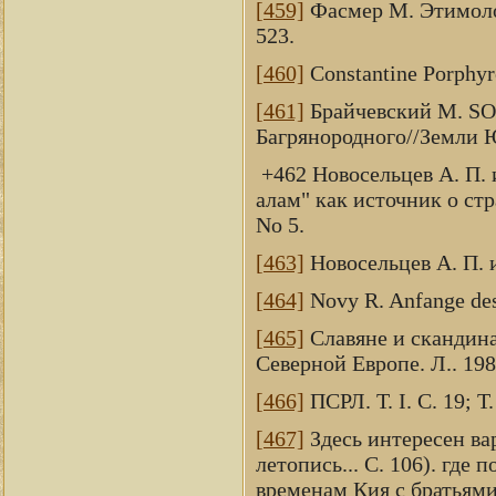
[459]
Фасмер М. Этимологи
523.
[460]
Constantine Porphyrog
[461]
Брайчевский М. SO.
Багрянородного//Земли Юж
+462 Новосельцев А. П. и
алам" как источник о ст
No 5.
[463]
Новосельцев А. П. и 
[464]
Novy R. Anfange des 
[465]
Славяне и скандинав
Северной Европе. Л.. 198
[466]
ПСРЛ. Т. I. С. 19; Т. 
[467]
Здесь интересен ва
летопись... С. 106). где
временам Кия с братьями