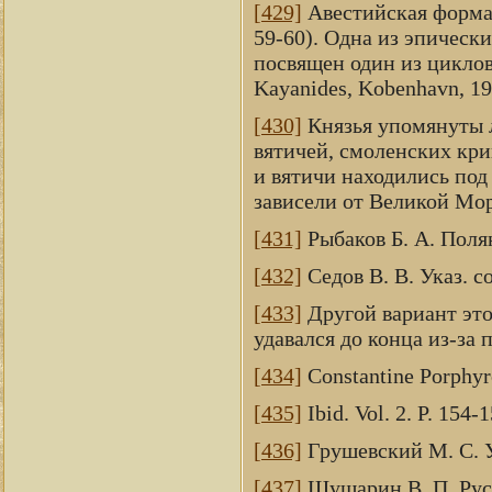
[429]
Авестийская форма э
59-60). Одна из эпическ
посвящен один из циклов
Kayanides, Kobenhavn, 19
[430]
Князья упомянуты л
вятичей, смоленских крив
и вятичи находились под
зависели от Великой Мор
[431]
Рыбаков Б. А. Поляне
[432]
Седов В. В. Указ. со
[433]
Другой вариант это
удавался до конца из-за 
[434]
Constantine Porphyrog
[435]
Ibid. Vol. 2. P. 154-1
[436]
Грушевский М. С. Ука
[437]
Шушарин В. П. Русс