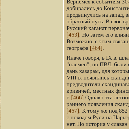
Вернемся к событиям 30-х
добирались до Константи
продвинулись на запад, 
обратный путь. В свое в
Русский каганат первона
[463]
. Но затем его влия
Возможно, с этим связан
географа
[464]
.
Иначе говоря, в IX в. ш
"племен", по ПВЛ, были с
дань хазарам, для котор
VIII в. появились сканд
предводители скандинавс
кривичей, местных финск
г.
[466]
Однако эта летопи
раннего появления сканд
[467]
. К тому же под 852
с походом Руси на Царьгр
нет. Но история у славян