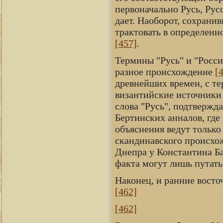
первоначально Русь, Рус
дает. Наоборот, сохрани
трактовать в определенн
[457]
.
Термины "Русь" и "Росси
разное происхождение
[
древнейших времен, с тер
византийские источники 
слова "Русь", подтвержд
Бертинских анналов, где
объяснения ведут только
скандинавского происхож
Днепра у Константина Б
факта могут лишь путать
Наконец, и ранние восто
[462]
[462]