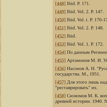
[448]
Ibid. P. 171.
[449]
Ibid. Vol. 2. P. 147.
[450]
Ibid. Vol. t. P. 170-1
[451]
Ibid. Vol. 2. P. 148.
[452]
Ibid.
[453]
Ibid. Vol. 1. P. 172.
[454]
По данным Регинона
[455]
Артамонов М. И. Ука
[456]
Насонов А. Н. "Рус
государства. М., 1951.
[457]
Для этого лишь над
"реставрировать" их.
[458]
Сюзюмов М. К. вопр
древней истории. 1940. No