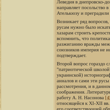
Леведия в днепровско-до
направляет посольство в
Ателькюзу и преградили 
Возникает ряд вопросов, 
русам нужно было искать
хазарам строить крепост
вспомнить, что политика
разжиганию вражды меж
союзников империя не ис
подтверждает.
Второй вопрос гораздо сл
"патриотической школой"
украинской) историограф
анналов и сами эти русы 
рассмотрения, и в данно
соображения. Литературы
работу А. Н. Насонова
[4
относящейся к XI-XII вв
его соответствующей обр