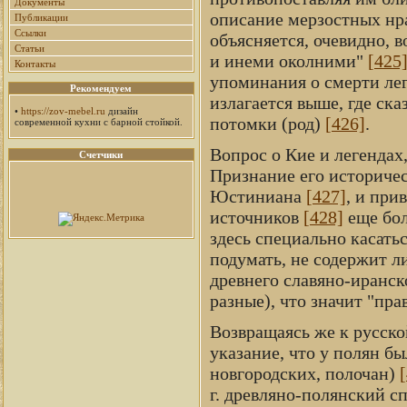
Документы
описание мерзостных нр
Публикации
Ссылки
объясняется, очевидно, 
Статьи
и инеми околними"
[425
Контакты
упоминания о смерти лег
Рекомендуем
излагается выше, где ска
•
https://zov-mebel.ru
дизайн
потомки (род)
[426]
.
современной кухни с барной стойкой.
Вопрос о Кие и легендах,
Счетчики
Признание его историче
Юстиниана
[427]
, и при
источников
[428]
еще бол
здесь специально касать
подумать, не содержит л
древнего славяно-иранск
разные), что значит "пра
Возвращаясь же к русско
указание, что у полян бы
новгородских, полочан)
г. древляно-полянский сп