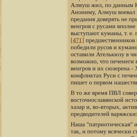
Алмуш жил, по данным Ко
Анониму, Алмуш воевал 
предания доверять не пр
венгров с русами вполне
выступают куманы, т. е. 
[471]
предшественников п
победили русов и кумано
оставили Ателькюзу в ч
возможно, что печенеги 
венгров и их сюзерена -
конфликтах Руси с печенег
пишет о первом нашеств
В то же время ПВЛ совер
восточнославянской истор
хазар и, во-вторых, акт
предводителей варяжских
Наша "патриотическая" и
так, и потому всячески 