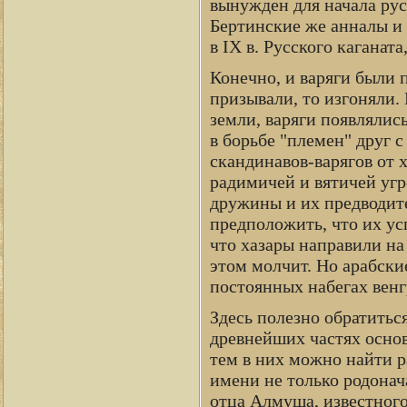
вынужден для начала рус
Бертинские же анналы и 
в IX в. Русского каганат
Конечно, и варяги были 
призывали, то изгоняли. 
земли, варяги появлялись
в борьбе "племен" друг 
скандинавов-варягов от х
радимичей и вятичей уг
дружины и их предводит
предположить, что их усп
что хазары направили н
этом молчит. Но арабски
постоянных набегах венг
Здесь полезно обратитьс
древнейших частях осно
тем в них можно найти р
имени не только родонач
отца Алмуша, известного