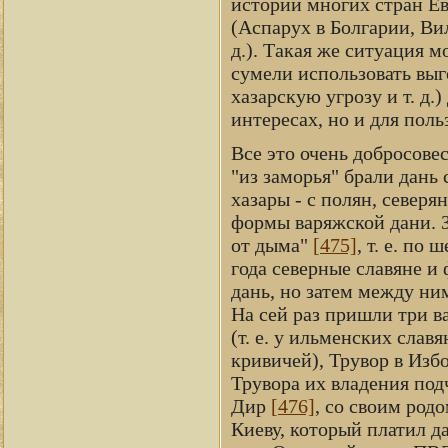
истории многих стран Е
(Аспарух в Болгарии, Ви
д.). Такая же ситуация 
сумели использовать выг
хазарскую угрозу и т. д.)
интересах, но и для поль
Все это очень добросовес
"из заморья" брали дань 
хазары - с полян, северя
формы варяжской дани. З
от дыма"
[475]
, т. е. по
года северные славяне и
дань, но затем между ним
На сей раз пришли три в
(т. е. у ильменских славя
кривичей), Трувор в Избо
Трувора их владения под
Дир
[476]
, со своим род
Киеву, который платил да