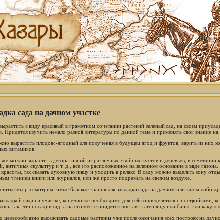
адка сада на дачном участке
вырастить с виду красивый в грамотном сочетании растений зеленый сад, на своем приусад
м. Придется изучить немало разной литературы по данной теме и применять свои знание на 
жно вырастить плодово-ягодный для получения в будущем ягод и фруктов, варить из них к
ных витаминов.
к же можно вырастить декоративный из различных хвойных кустов и деревьев, в сочетании 
й, античных скульптур и т. д., все это расположенное на зеленном основание в виде газона.
 красоты, так сказать духовную пищу и уходить в релакс. В саду можно выделить зону отды
ным чтением книги или журналов, или же просто подремать на свежем воздухе.
 статье мы рассмотрим самые базовые знания для закладки сада на дачном или каком либо д
закладкой сада на участке, конечно же необходимо для себя определиться с постройками, ко
лось так, что посадив сад, а на его месте придется поставить теплицу или баню, или какую
о целесообразно высаживать садовые растения уже после окончания всех построек на дачно