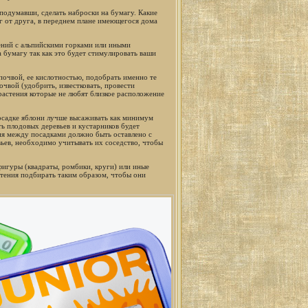
 подумавши, сделать наброски на бумагу. Какие
г от друга, в переднем плане имеющегося дома
тений с альпийскими горками или иными
 бумагу так как это будет стимулировать ваши
почвой, ее кислотностью, подобрать именно те
чвой (удобрить, известковать, провести
 растения которые не любят близкое расположение
посадке яблони лучше высаживать как минимум
ь плодовых деревьев и кустарников будет
ия между посадками должно быть оставлено с
вьев, необходимо учитывать их соседство, чтобы
фигуры (квадраты, ромбики, круги) или иные
тения подбирать таким образом, чтобы они