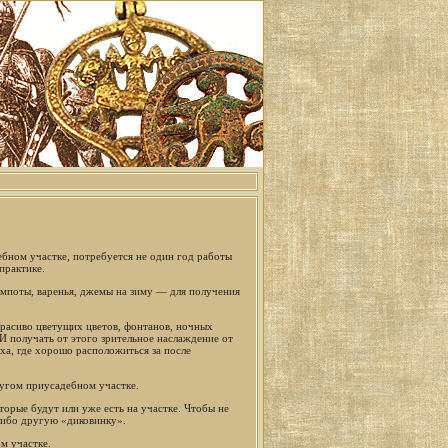
ебном участке, потребуется не один год работы
практике.
омпоты, варенья, джемы на зиму — для получения
красиво цветущих цветов, фонтанов, ночных
 И получать от этого зрительное наслаждение от
ха, где хорошо расположиться за после
ругом приусадебном участке.
торые будут или уже есть на участке. Чтобы не
 либо другую «диковинку».
м участке.