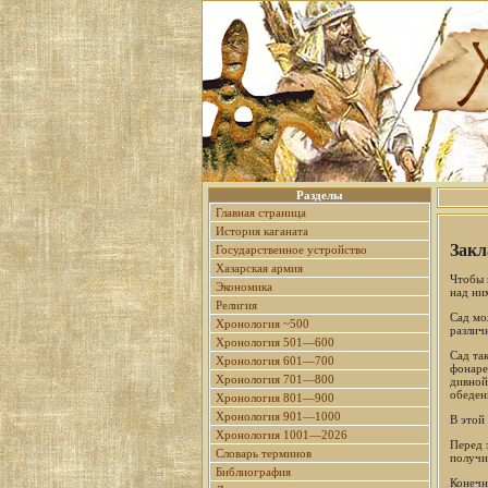
Разделы
Главная страница
История каганата
Закл
Государственное устройство
Хазарская армия
Чтобы 
Экономика
над ни
Религия
Сад мо
Хронология ~500
различ
Хронология 501—600
Сад та
Хронология 601—700
фонаре
Хронология 701—800
дивной
обеден
Хронология 801—900
Хронология 901—1000
В этой
Хронология 1001—2026
Перед 
Словарь терминов
получи
Библиография
Конечн