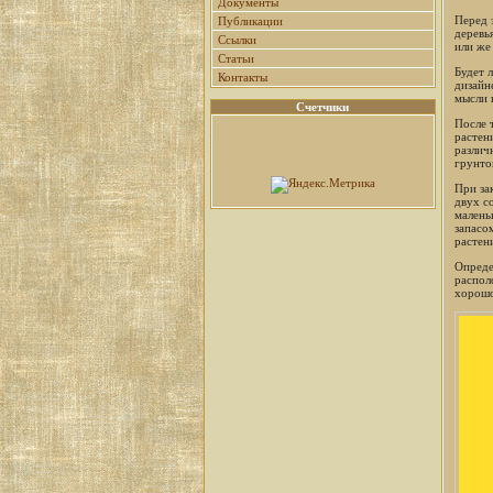
Документы
Перед 
Публикации
деревь
Ссылки
или же 
Статьи
Будет 
Контакты
дизайн
мысли 
Счетчики
После 
растен
различ
грунто
При за
двух с
малень
запасо
растени
Опреде
распол
хорошо