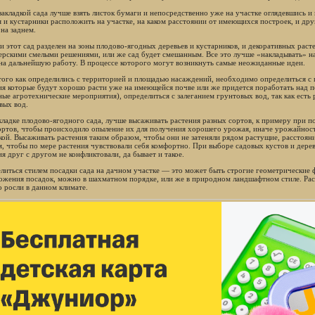
закладкой сада лучше взять листок бумаги и непосредственно уже на участке оглядевшись и
я и кустарники расположить на участке, на каком расстоянии от имеющихся построек, и дру
на заднем.
ли этот сад разделен на зоны плодово-ягодных деревьев и кустарников, и декоративных рас
ерскими смелыми решениями, или же сад будет смешанным. Все это лучше «накладывать» на
на дальнейшую работу. В процессе которого могут возникнуть самые неожиданные идеи.
того как определились с территорией и площадью насаждений, необходимо определиться с 
ия которые будут хорошо расти уже на имеющейся почве или же придется поработать над по
ные агротехнические мероприятия), определиться с залеганием грунтовых вод, так как есть
вых вод.
кладке плодово-ягодного сада, лучше высаживать растения разных сортов, к примеру при 
ортов, чтобы происходило опыление их для получения хорошего урожая, иначе урожайност
кой. Высаживать растения таким образом, чтобы они не затеняли рядом растущие, расстоян
м, чтобы по мере растения чувствовали себя комфортно. При выборе садовых кустов и дере
я друг с другом не конфликтовали, да бывает и такое.
литься стилем посадки сада на дачном участке — это может быть строгие геометрические 
ожения посадок, можно в шахматном порядке, или же в природном ландшафтном стиле. Рас
 росли в данном климате.