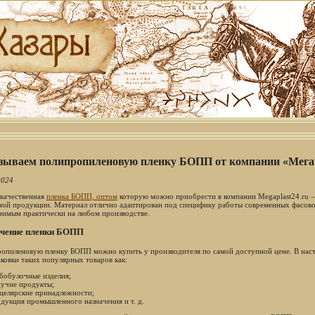
зываем полипропиленовую пленку БОПП от компании «Мега
2024
качественная
пленка БОПП, оптом
которую можно приобрести в компании Megaplast24.ru —
ной продукции. Материал отлично адаптирован под специфику работы современных фасово
нимым практически на любом производстве.
чение пленки БОПП
опиленовую пленку БОПП можно купить у производителя по самой доступной цене. В наст
аковки таких популярных товаров как:
бобулочные изделия;
учие продукты;
целярские принадлежности;
дукция промышленного назначения и т. д.