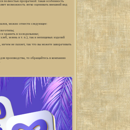
тся полностью прозрачной: такая особенность
ляет возможность легко оценивать внешний вид
алов, можно отнести следующее:
 логотипы;
 и хранить в холодильнике;
еб, зелень и т. п.), так и непищевых изделий
ничем не пахнет, так что вы можете заворачивать
для производства, то обращайтесь в компанию
.