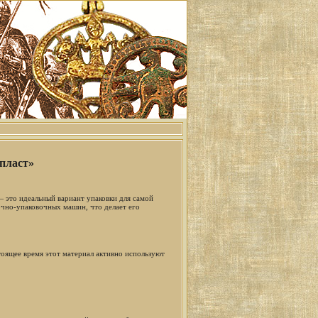
пласт»
 это идеальный вариант упаковки для самой
чно-упаковочных машин, что делает его
оящее время этот материал активно используют