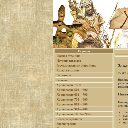
Разделы
Главная страница
История каганата
Зака
Государственное устройство
Хазарская армия
22.03.
Экономика
Высоко
Религия
различ
Хронология ~500
незаме
Хронология 501—600
Назна
Хронология 601—700
Хронология 701—800
Полипр
Хронология 801—900
для уп
Хронология 901—1000
хле
Хронология 1001—2026
сып
кан
Словарь терминов
про
Библиография