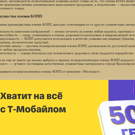
авило, производитель полиэтиленовой упаковки делает ставку на то, что пленка БОПП являе
яет компаниям активно рекламировать выпускаемую продукцию, а покупателям — предостав
етаемого товара.
мущества пленки БОПП
вным преимуществам пленки БОПП, выгодно отличающим ее от других упаковочных матери
можность нанесения изображений — можно печатать на пленке любые надписи, картинки и
мостойкость — пищу, упакованную в пленку, разрешается разогревать в микроволновой печи
версальность — БОПП допускается использовать в качестве упаковки как пищевых (бакалея, хл
пример, косметические средства);
утствие запаха — прочная полипропиленовая пленка БОПП, реализуемая по доступной цене, 
ее любые продукты питания;
логичность — пленка безопасна для человеческого здоровья и легко поддается переработке.
ы не еще не знаете где можно выбрать и заказать полипропиленовую пленку БОПП недорого 
ласт» — лучшего поставщика качественных упаковочных материалов в городе Красноярске