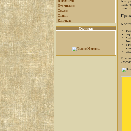
Документы
Как пр
позвол
Публикации
приобр
Ссылки
Преи
Статьи
Контакты
К осно
Счетчики
воз
тер
уни
(на
отс
в н
эко
Если в
«Мегап