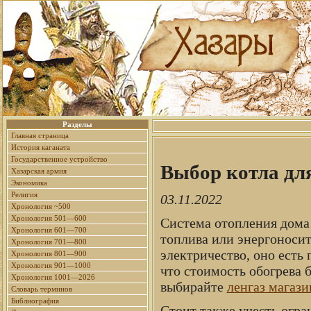
Разделы
Главная страница
История каганата
Государственное устройство
Выбор котла для
Хазарская армия
Экономика
Религия
03.11.2022
Хронология ~500
Хронология 501—600
Система отопления дома 
Хронология 601—700
топлива или энергоноси
Хронология 701—800
электричество, оно есть
Хронология 801—900
Хронология 901—1000
что стоимость обогрева б
Хронология 1001—2026
выбирайте
ленгаз магази
Словарь терминов
Библиография
Стоит также учесть огра