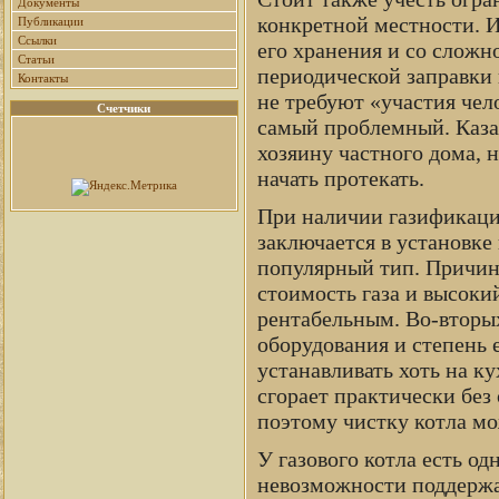
Документы
конкретной местности. И
Публикации
Ссылки
его хранения и со сложн
Статьи
периодической заправки 
Контакты
не требуют «участия чел
Счетчики
самый проблемный. Каза
хозяину частного дома, 
начать протекать.
При наличии газификации
заключается в установке
популярный тип. Причин 
стоимость газа и высоки
рентабельным. Во-вторых
оборудования и степень 
устанавливать хоть на ку
сгорает практически без 
поэтому чистку котла мо
У газового котла есть од
невозможности поддержа