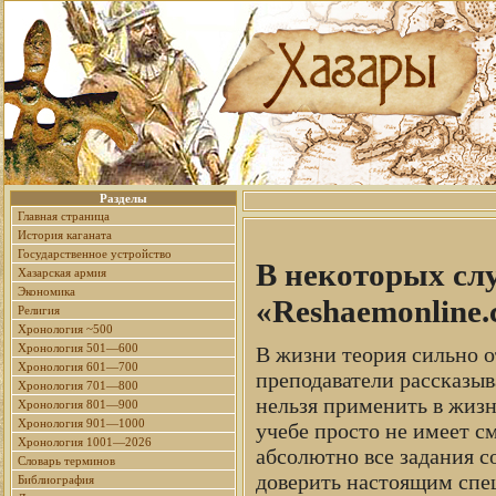
Разделы
Главная страница
История каганата
Государственное устройство
В некоторых сл
Хазарская армия
Экономика
«Reshaemonline.
Религия
Хронология ~500
Хронология 501—600
В жизни теория сильно о
Хронология 601—700
преподаватели рассказыв
Хронология 701—800
нельзя применить в жизн
Хронология 801—900
Хронология 901—1000
учебе просто не имеет с
Хронология 1001—2026
абсолютно все задания с
Словарь терминов
доверить настоящим спец
Библиография