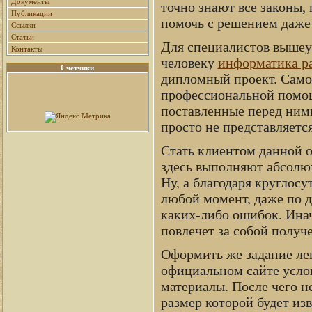
Документы
точно знают все законы,
Публикации
помочь с решением даже
Ссылки
Статьи
Для специалистов вышеу
Контакты
человеку
информатика pa
Счетчики
дипломный проект. Самое
профессиональной помощ
поставленные перед ними
просто не представляет
Стать клиентом данной 
здесь выполняют абсолю
Ну, а благодаря круглос
любой момент, даже по д
каких-либо ошибок. Инач
повлечет за собой получ
Оформить же задание лег
официальном сайте усло
материалы. После чего н
размер которой будет из