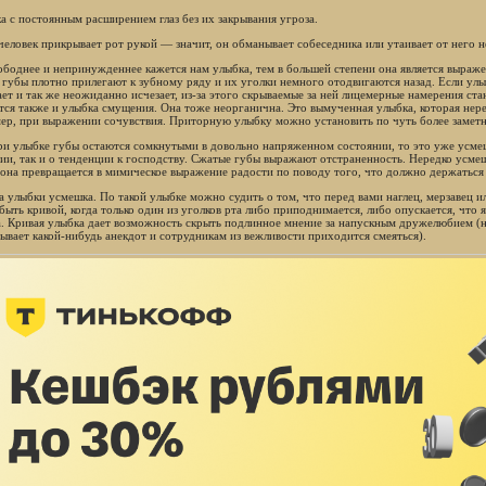
ка с постоянным расширением глаз без их закрывания угроза.
 человек прикрывает рот рукой — значит, он обманывает собеседника или утаивает от него н
ободнее и непринужденнее кажется нам улыбка, тем в большей степени она является выраж
 губы плотно прилегают к зубному ряду и их уголки немного отодвигаются назад. Если ул
ает и так же неожиданно исчезает, из-за этого скрываемые за ней лицемерные намерения ст
тся также и улыбка смущения. Она тоже неорганична. Это вымученная улыбка, которая неред
ер, при выражении сочувствия. Приторную улыбку можно установить по чуть более замет
ри улыбке губы остаются сомкнутыми в довольно напряженном состоянии, то это уже усме
ии, так и о тенденции к господству. Сжатые губы выражают отстраненность. Нередко усмеш
 она превращается в мимическое выражение радости по поводу того, что должно держаться 
а улыбки усмешка. По такой улыбке можно судить о том, что перед вами наглец, мерзавец 
быть кривой, когда только один из уголков рта либо приподнимается, либо опускается, что 
а. Кривая улыбка дает возможность скрыть подлинное мнение за напускным дружелюбием (н
зывает какой-нибудь анекдот и сотрудникам из вежливости приходится смеяться).