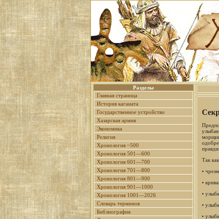
Разделы
Главная страница
История каганата
Сек
Государственное устройство
Хазарская армия
Предпо
Экономика
улыбаю
морщин
Религия
одобре
Хронология ~500
правди
Хронология 501—600
Так ка
Хронология 601—700
Хронология 701—800
• чрез
Хронология 801—900
• крив
Хронология 901—1000
• улыб
Хронология 1001—2026
Словарь терминов
• улыб
Библиография
• улыб