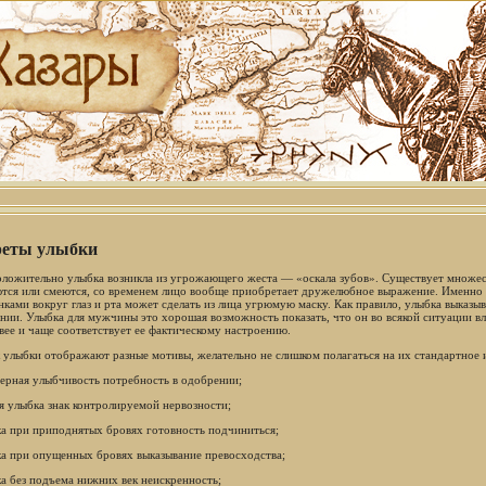
реты улыбки
ложительно улыбка возникла из угрожающего жеста — «оскала зубов». Существует множест
тся или смеются, со временем лицо вообще приобретает дружелюбное выражение. Именно п
ками вокруг глаз и рта может сделать из лица угрюмую маску. Как правило, улыбка выказы
нии. Улыбка для мужчины это хорошая возможность показать, что он во всякой ситуации в
вее и чаще соответствует ее фактическому настроению.
к улыбки отображают разные мотивы, желательно не слишком полагаться на их стандартное 
мерная улыбчивость потребность в одобрении;
ая улыбка знак контролируемой нервозности;
ка при приподнятых бровях готовность подчиниться;
ка при опущенных бровях выказывание превосходства;
ка без подъема нижних век неискренность;