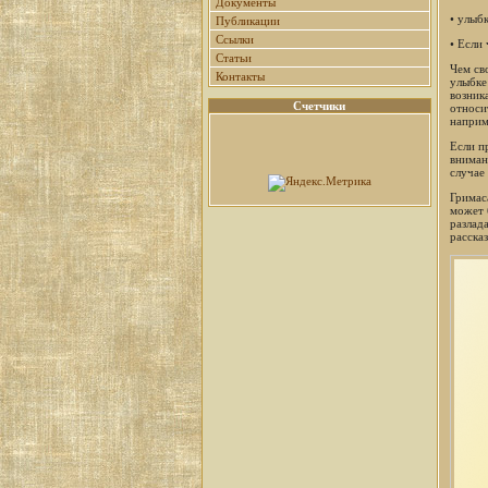
Документы
• улыб
Публикации
Ссылки
• Если
Статьи
Чем св
Контакты
улыбке
возник
Счетчики
относи
наприм
Если п
вниман
случае
Гримас
может 
разлад
расска