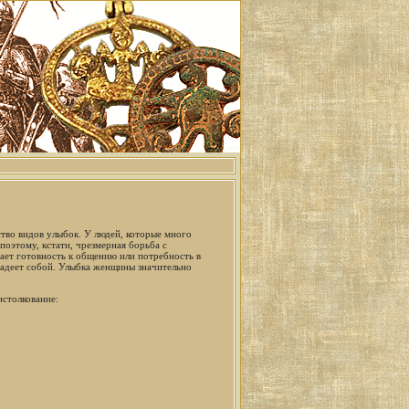
во видов улыбок. У людей, которые много
оэтому, кстати, чрезмерная борьба с
вает готовность к общению или потребность в
ладеет собой. Улыбка женщины значительно
истолкование: