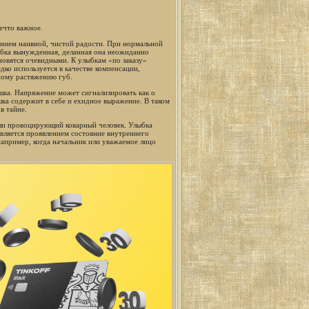
ечто важное.
ением наивной, чистой радости. При нормальной
ыбка вынужденная, деланная она неожиданно
ановятся очевидными. К улыбкам «по заказу»
ко используется в качестве компенсации,
ному растяжению губ.
шка. Напряжение может сигнализировать как о
ка содержит в себе и ехидное выражение. В таком
в тайне.
или провоцирующий коварный человек. Улыбка
является проявлением состояние внутреннего
апример, когда начальник или уважаемое лицо