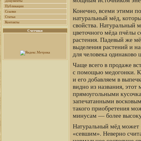
Документы
Публикации
Конечно, всеми этими п
Ссылки
натуральный мёд, котор
Статьи
Контакты
свойства. Натуральный 
Счетчики
цветочного мёда пчёлы 
растения. Падевый же мёд
выделения растений и на
для человека одинаково ц
Чаще всего в продаже вс
с помощью медогонки. К
и его добавляем в выпечк
видно из названия, этот
прямоугольными кусочка
запечатанными восковым
такого приобретения мож
минусам — более высоку
Натуральный мёд может 
«севшим». Неверно счита
нормальное состояние св