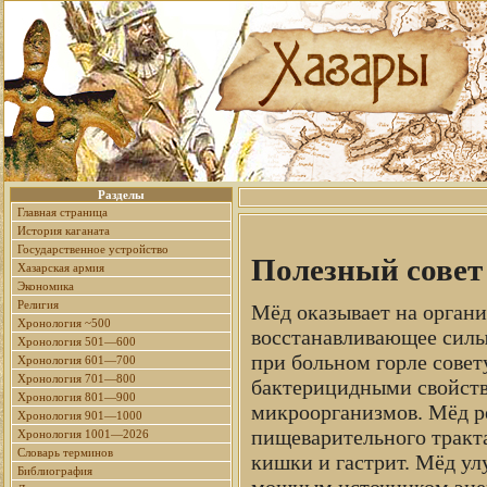
Разделы
Главная страница
История каганата
Государственное устройство
Полезный совет 
Хазарская армия
Экономика
Религия
Мёд оказывает на орган
Хронология ~500
восстанавливающее силы 
Хронология 501—600
при больном горле совет
Хронология 601—700
Хронология 701—800
бактерицидными свойства
Хронология 801—900
микроорганизмов. Мёд р
Хронология 901—1000
пищеварительного тракта
Хронология 1001—2026
Словарь терминов
кишки и гастрит. Мёд ул
Библиография
мощным источником эне