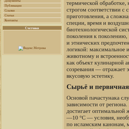
Документы
термической обработке, 
Публикации
строгом соответствии с 
Ссылки
приготовления, а сложна
Статьи
Контакты
специи, время и воздуш
биотехнологической сист
Счетчики
поколения к поколению, 
и этнических предпочтен
логикой: максимальное и
животному и встроенност
как объект кулинарной а
созревания — отражает 
вкусовую эстетику.
Сырьё и первичная
Основой пачастунака слу
зависимости от региона.
достигает оптимальной ж
—10 °C — условия, необ
по исламским канонам, м