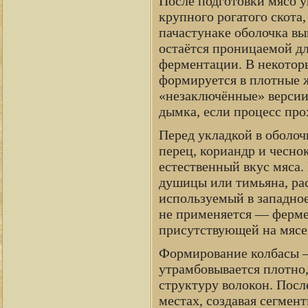
После подготовки мясо 
крупного рогатого скота
пачастунаке оболочка в
остаётся проницаемой дл
ферментации. В некоторы
формируется в плотные 
«незаключённые» версии
дымка, если процесс про
Перед укладкой в оболоч
перец, кориандр и чесно
естественный вкус мяса.
душицы или тимьяна, рас
используемый в западное
не применяется — ферме
присутствующей на мясе
Формирование колбасы —
утрамбовывается плотно,
структуру волокон. Посл
местах, создавая сегмен