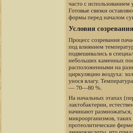
часто с использованием 
Готовые связки оставляю
формы перед началом су
Условия созревани
Процесс созревания пач
под влиянием температу
подвешивались в специа
небольших каменных по
расположенными на разн
циркуляцию воздуха: хол
унося влагу. Температур
— 70—80 %.
На начальных этапах (п
лактобактерии, естеств
начинают размножаться, 
микроорганизмов, таких 
протеолитические ферме
аминокислоты, что прида