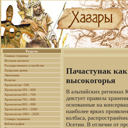
Разделы
Главная страница
История каганата
Государственное устройство
Пачастунак как
Хазарская армия
Экономика
высокогорья
Религия
Хронология ~500
Хронология 501—600
В альпийских регионах К
Хронология 601—700
диктует правила хранен
Хронология 701—800
основанные на консерва
Хронология 801—900
Хронология 901—1000
наиболее ярких проявлен
Хронология 1001—2026
колбаса, распространённ
Словарь терминов
Осетии. В отличие от пр
Библиография