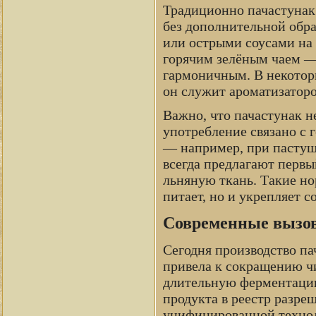
Традиционно пачастунак
без дополнительной обр
или острыми соусами на о
горячим зелёным чаем — 
гармоничным. В некоторы
он служит ароматизаторо
Важно, что пачастунак н
употребление связано с
— например, при пастуш
всегда предлагают первый
льняную ткань. Такие но
питает, но и укрепляет с
Современные вызов
Сегодня производство па
привела к сокращению ч
длительную ферментацию
продукта в реестр разре
унифицированной технол