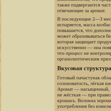
также подвергаются част
отвечающие за аромат.
В последующие 2—3 меся
испаряется, масса колба
повышается, что дополн
может образовываться бе
которая защищает продук
искусственно — она поя
что процесс не контроли
органолептическим призн
Вкусовая структура
Готовый пачастунак обл
солоноватость, лёгкая к
Аромат — насыщенный, с 
не жёсткая — при правил
крошась. Волокна хорошо
употребления без измель