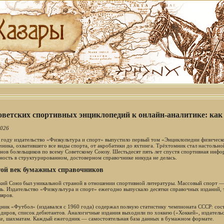
оветских спортивных энциклопедий к онлайн-аналитике: как
2026
 году издательство «Физкультура и спорт» выпустило первый том «Энциклопедии физичес
чника, охватившего все виды спорта, от акробатики до яхтинга. Трёхтомник стал настольн
нов болельщиков по всему Советскому Союзу. Шестьдесят пять лет спустя спортивная инф
ность в структурированном, достоверном справочнике никуда не делась.
той век бумажных справочников
кий Союз был уникальной страной в отношении спортивной литературы. Массовый спорт — 
ль. Издательство «Физкультура и спорт» ежегодно выпускало десятки справочных изданий,
ляров.
ник «Футбол» (издавался с 1960 года) содержал полную статистику чемпионата СССР: сост
диров, список дебютантов. Аналогичные издания выходили по хоккею («Хоккей», издательст
ке, шахматам. Каждый ежегодник — самостоятельная база данных в бумажном формате.