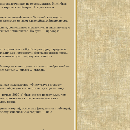
ким справочником на русском языке. В ней были
и исторические обзоры. Позднее вышло
вочники, выходившие к Олимпийским играм.
портсменов по всем олимпийским дисциплинам.
ание, совмещавшее справочную и аналитическую
бежных чемпионатов. По сути — прообраз
Его справочники «Футбол: рекорды, парадоксы,
находил закономерности, формулировал вопросы.
влияет возраст на результативность
. Разница — в инструментах: вместо нейросетей —
 же: данные → анализ → выводы.
ки раз, издательство «Физкультура и спорт»
вычки обращаться к спортивному справочнику.
— начало 2000-х) были скорее новостными, чем
риентированные на оперативные новости и
лась позже.
ная история), Soccerway (результаты и таблицы),
 эпоху заполняли ежегодники — но с