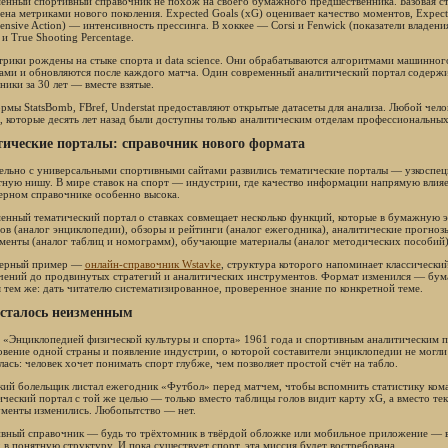
енный спортивный справочник не похож на своего бумажного предшественника. Базовая ст
ена метриками нового поколения. Expected Goals (xG) оценивает качество моментов, Expecte
ensive Action) — интенсивность прессинга. В хоккее — Corsi и Fenwick (показатели владени
 и True Shooting Percentage.
трики рождены на стыке спорта и data science. Они обрабатываются алгоритмами машинно
ами и обновляются после каждого матча. Один современный аналитический портал содержи
ники за 30 лет — вместе взятые.
рмы StatsBomb, FBref, Understat предоставляют открытые датасеты для анализа. Любой чело
, которые десять лет назад были доступны только аналитическим отделам профессиональных
тические порталы: справочник нового формата
ельно с универсальными спортивными сайтами развились тематические порталы — узкоспе
тную нишу. В мире ставок на спорт — индустрии, где качество информации напрямую влия
ерном справочнике особенно высока.
енный тематический портал о ставках совмещает несколько функций, которые в бумажную 
ов (аналог энциклопедии), обзоры и рейтинги (аналог ежегодника), аналитические прогноз
менты (аналог таблиц и номограмм), обучающие материалы (аналог методических пособий)
терный пример —
онлайн-справочник Wstavke
, структура которого напоминает классически
чений до продвинутых стратегий и аналитических инструментов. Формат изменился — бума
я тем же: дать читателю систематизированное, проверенное знание по конкретной теме.
осталось неизменным
«Энциклопедией физической культуры и спорта» 1961 года и спортивным аналитическим по
овение одной страны и появление индустрии, о которой составители энциклопедии не могли
лась: человек хочет понимать спорт глубже, чем позволяет простой счёт на табло.
кий болельщик листал ежегодник «Футбол» перед матчем, чтобы вспомнить статистику ком
ический портал с той же целью — только вместо таблицы голов видит карту xG, а вместо т
менты изменились. Любопытство — нет.
вный справочник — будь то трёхтомник в твёрдой обложке или мобильное приложение — в
 в понятную структуру. И пока существует спорт, эта миссия будет востребована.