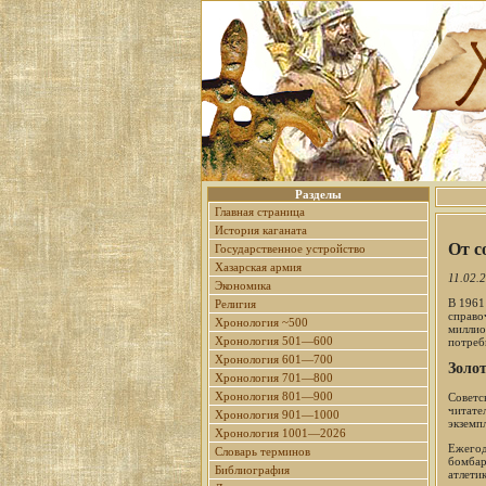
Разделы
Главная страница
История каганата
От с
Государственное устройство
Хазарская армия
11.02.
Экономика
В 1961
Религия
справо
Хронология ~500
миллио
Хронология 501—600
потреб
Хронология 601—700
Золо
Хронология 701—800
Хронология 801—900
Советс
читате
Хронология 901—1000
экземп
Хронология 1001—2026
Ежегод
Словарь терминов
бомбар
Библиография
атлети