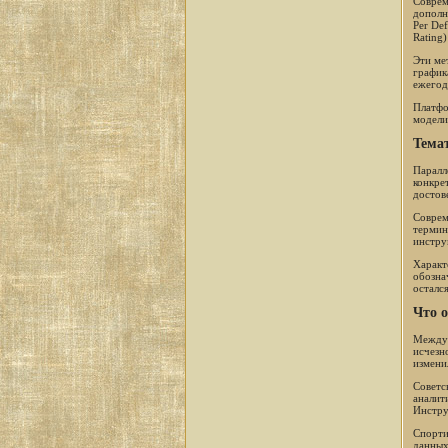
Соврем
дополн
Per Def
Rating)
Эти ме
график
ежегод
Платфо
модели
Тема
Паралл
конкре
достов
Соврем
термин
инстру
Харак
обозна
осталс
Что 
Между 
исчезн
измени
Советс
аналит
Инстру
Спорти
данных