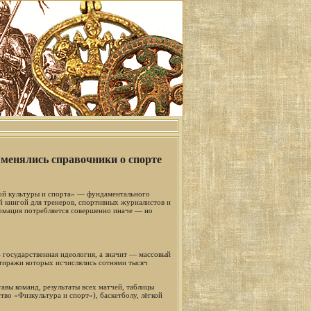
 менялись справочники о спорте
кой культуры и спорта» — фундаментального
ой книгой для тренеров, спортивных журналистов и
ормация потребляется совершенно иначе — но
государственная идеология, а значит — массовый
 тиражи которых исчислялись сотнями тысяч
авы команд, результаты всех матчей, таблицы
во «Физкультура и спорт»), баскетболу, лёгкой