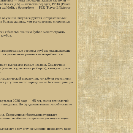
атистика — голы, передачи, жёлтые карточки —
d Assists (xA) — качество передач, PPDA (Passes
я шайбой), в баскетболе — PER (Player Efficiency
го обучения, визуализируются интерактивными
т больше данных, чем все советские спортивные
век с базовым знанием Python может строить
 клубов.
циализированные ресурсы, глубоко охватывающие
ет на финансовые решения — потребность в
эпоху выполняли разные издания. Справочник
ы (аналог журнальных разборов), калькуляторы и
.
й тематический справочник: от азбуки терминов и
га уступила место экрану, — но базовый принцип
рталом 2026 года — 65 лет, смена технологий,
 и подумать. Но фундаментальная потребность не
анд. Современный болельщик открывает
екстового отчёта — интерактивную визуализацию.
ыполняет одну и ту же миссию: превратить хаос