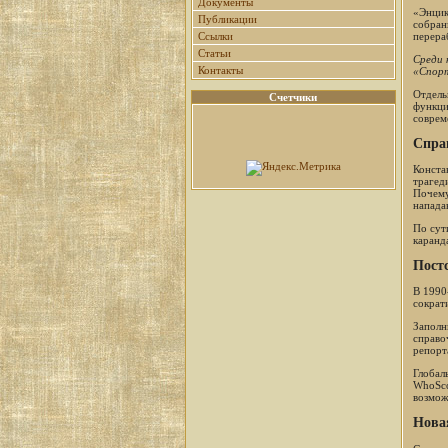
Документы
«Энцик
Публикации
собран
перера
Ссылки
Статьи
Среди 
Контакты
«Спорт
Отдель
Счетчики
функци
соврем
Спра
Конста
трагед
Почему
напад
По сут
каранд
Пост
В 1990
сократ
Заполн
справо
репорт
Глобал
WhoSco
возмож
Новая