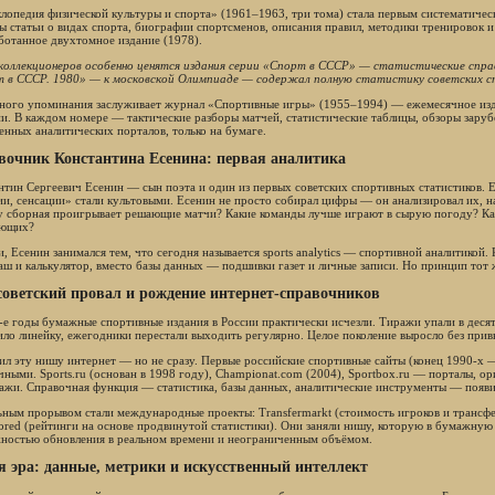
лопедия физической культуры и спорта» (1961–1963, три тома) стала первым систематичес
ы статьи о видах спорта, биографии спортсменов, описания правил, методики тренировок 
ботанное двухтомное издание (1978).
коллекционеров особенно ценятся издания серии «Спорт в СССР» — статистические спра
 в СССР. 1980» — к московской Олимпиаде — содержал полную статистику советских с
ного упоминания заслуживает журнал «Спортивные игры» (1955–1994) — ежемесячное изд
и. В каждом номере — тактические разборы матчей, статистические таблицы, обзоры зару
енных аналитических порталов, только на бумаге.
вочник Константина Есенина: первая аналитика
нтин Сергеевич Есенин — сын поэта и один из первых советских спортивных статистиков. 
ии, сенсации» стали культовыми. Есенин не просто собирал цифры — он анализировал их, 
 сборная проигрывает решающие матчи? Какие команды лучше играют в сырую погоду? Как 
ающих?
и, Есенин занимался тем, что сегодня называется sports analytics — спортивной аналитикой
аш и калькулятор, вместо базы данных — подшивки газет и личные записи. Но принцип тот
советский провал и рождение интернет-справочников
-е годы бумажные спортивные издания в России практически исчезли. Тиражи упали в десят
ило линейку, ежегодники перестали выходить регулярно. Целое поколение выросло без при
ил эту нишу интернет — но не сразу. Первые российские спортивные сайты (конец 1990-х 
чными. Sports.ru (основан в 1998 году), Championat.com (2004), Sportbox.ru — порталы, о
ажи. Справочная функция — статистика, базы данных, аналитические инструменты — появи
ьным прорывом стали международные проекты: Transfermarkt (стоимость игроков и трансфер
red (рейтинги на основе продвинутой статистики). Они заняли нишу, которую в бумажную
ностью обновления в реальном времени и неограниченным объёмом.
 эра: данные, метрики и искусственный интеллект