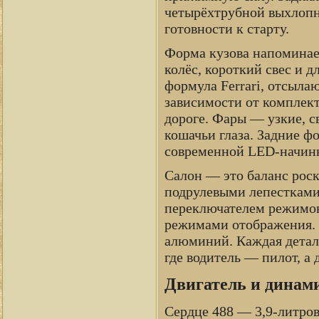
четырёхтрубной выхлопн
готовности к старту.
Форма кузова напоминае
колёс, короткий свес и 
формула Ferrari, отсыла
зависимости от комплект
дороге. Фары — узкие, 
кошачьи глаза. Задние ф
современной LED-начин
Салон — это баланс роск
подрулевыми лепесткам
переключателем режимов
режимами отображения. 
алюминий. Каждая деталь 
где водитель — пилот, а 
Двигатель и динами
Сердце 488 — 3,9-литро