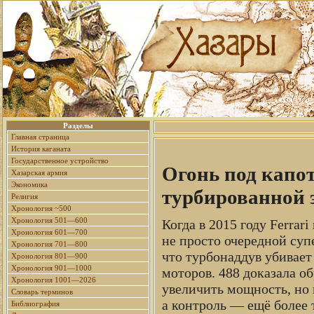
Разделы
Главная страница
История каганата
Государственное устройство
Огонь под капот
Хазарская армия
Экономика
турбированной 
Религия
Хронология ~500
Хронология 501—600
Когда в 2015 году Ferra
Хронология 601—700
не просто очередной суп
Хронология 701—800
что турбонаддув убивает
Хронология 801—900
Хронология 901—1000
моторов. 488 доказала об
Хронология 1001—2026
увеличить мощность, но 
Словарь терминов
а контроль — ещё более
Библиография