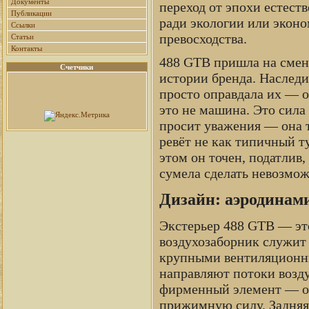
Документы
переход от эпохи естеств
Публикации
ради экологии или эконо
Ссылки
превосходства.
Статьи
Контакты
488 GTB пришла на смену
Счетчики
истории бренда. Наслед
просто оправдала их — о
это не машина. Это сила
просит уважения — она т
ревёт не как типичный т
этом он точен, податлив,
сумела сделать невозмож
Дизайн: аэродинами
Экстерьер 488 GTB — эт
воздухозаборник служит 
крупными вентиляционны
направляют потоки возд
фирменный элемент — отв
прижимную силу. Задняя