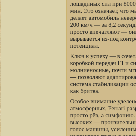
лошадиных сил при 8000 
мин. Это означает, что м
делает автомобиль невер
200 км/ч — за 8,2 секун
просто впечатляют — они
вырывается из-под контро
потенциал.
Ключ к успеху — в соче
коробкой передач F1 и 
молниеносные, почти мг
— позволяют адаптирова
система стабилизации ос
как бритва.
Особое внимание уделен
атмосферных, Ferrari ра
просто рёв, а симфонию.
высоких — пронзительны
голос машины, усиленны
коллектора прямо в сало