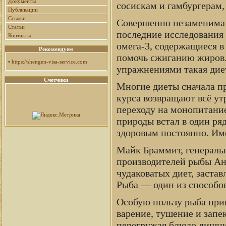
Документы
сосискам и гамбургерам,
Публикации
Ссылки
Совершенно незаменима р
Статьи
последние исследования
Контакты
омега-3, содержащиеся в
Рекомендуем
помочь сжиганию жиров.
•
https://shengen-visa-service.com
упражнениями такая диет
Счетчики
Многие диеты сначала пр
курса возвращают всё ут
переходу на монопитание
природы встал в один ря
здоровым постоянно. Име
Майк Браммит, генераль
производителей рыбы Анг
чудаковатых диет, застав
Рыба — один из способов
Особую пользу рыба прин
варение, тушение и запе
перегружая блюдо лишни