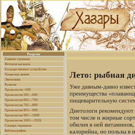
Разделы
Главная страница
История каганата
Государственное устройство
Лето: рыбная д
Хазарская армия
Экономика
Религия
Уже давным-давно извест
Хронология ~500
преимущества «плавающе
Хронология 501—600
пищеварительную систему
Хронология 601—700
Хронология 701—800
Диетологи рекомендуют с
Хронология 801—900
Хронология 901—1000
том числе и жирные сорт
Хронология 1001—2026
обилия в ней витаминов,
Словарь терминов
калорийна, но пользы в 
Библиография