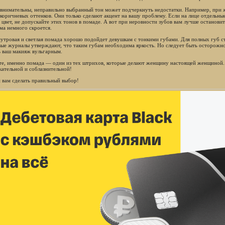
 внимательны, неправильно выбранный тон может подчеркнуть недостатки. Например, при 
-коричневых оттенков. Они только сделают акцент на вашу проблему. Если на лице отдельны
 цвет, не допускайте этих тонов в помаде. А вот при неровности зубов вам лучше остановит
ма немного скроется.
утровая и светлая помада хорошо подойдет девушкам с тонкими губами. Для полных губ с
вые журналы утверждают, что таким губам необходима яркость. Но следует быть осторожно
ь ваш макияж вульгарным.
е, именно помада — один из тех штрихов, которые делают женщину настоящей женщиной. Н
кательной и соблазнительной!
 вам сделать правильный выбор!