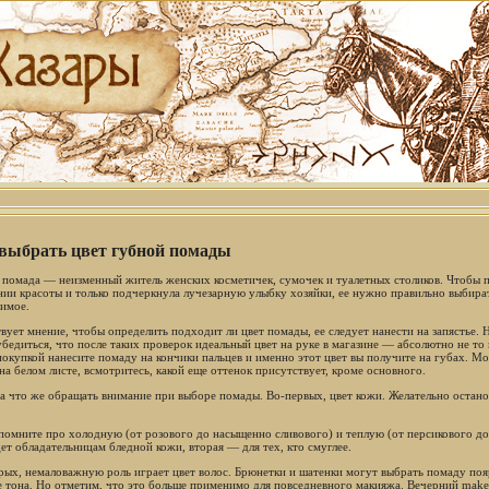
выбрать цвет губной помады
 помада — неизменный житель женских косметичек, сумочек и туалетных столиков. Чтобы 
нии красоты и только подчеркнула лучезарную улыбку хозяйки, ее нужно правильно выбират
имое.
вует мнение, чтобы определить подходит ли цвет помады, ее следует нанести на запястье. 
убедиться, что после таких проверок идеальный цвет на руке в магазине — абсолютно не то 
покупкой нанесите помаду на кончики пальцев и именно этот цвет вы получите на губах. М
на белом листе, всмотритесь, какой еще оттенок присутствует, кроме основного.
на что же обращать внимание при выборе помады. Во-первых, цвет кожи. Желательно остано
помните про холодную (от розового до насыщенно сливового) и теплую (от персикового до
ет обладательницам бледной кожи, вторая — для тех, кто смуглее.
рых, немаловажную роль играет цвет волос. Брюнетки и шатенки могут выбрать помаду поя
е тона. Но отметим, что это больше применимо для повседневного макияжа. Вечерний make-