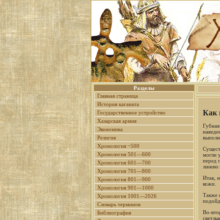
Разделы
Главная страница
История каганата
Как 
Государственное устройство
Хазарская армия
Губная
Экономика
наведе
выполн
Религия
Хронология ~500
Сущест
Хронология 501—600
могли 
перед 
Хронология 601—700
линию 
Хронология 701—800
Итак, 
Хронология 801—900
кожи.
Хронология 901—1000
Также 
Хронология 1001—2026
подойд
Словарь терминов
Во-вто
Библиография
светлы