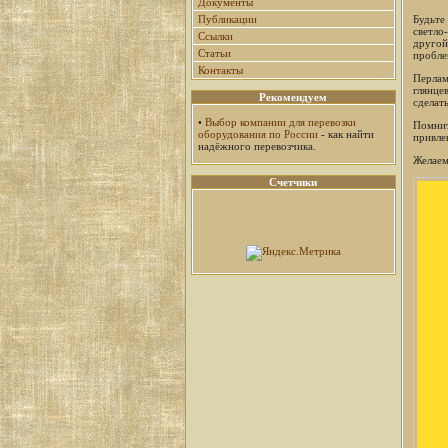
Документы
Будьте
Публикации
светло
Ссылки
другой
Статьи
пробле
Контакты
Перлам
глянце
Рекомендуем
сделат
•
Выбор компании для перевозки
Помнит
оборудования по России
- как найти
привле
надёжного перевозчика.
Желаем
Счетчики