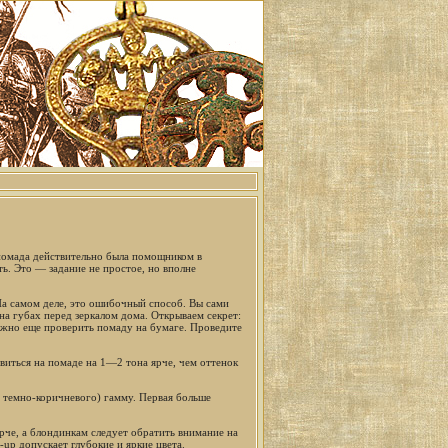
помада действительно была помощником в
ь. Это — задание не простое, но вполне
На самом деле, это ошибочный способ. Вы сами
на губах перед зеркалом дома. Открываем секрет:
ожно еще проверить помаду на бумаге. Проведите
виться на помаде на 1—2 тона ярче, чем оттенок
 темно-коричневого) гамму. Первая больше
рче, а блондинкам следует обратить внимание на
up допускает глубокие и яркие цвета.