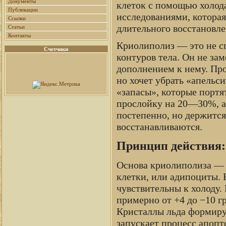
Документы
клеток с помощью холода
Публикации
исследованиями, которая
Ссылки
длительного восстановле
Статьи
Контакты
Криолиполиз — это не сп
Счетчики
контуров тела. Он не за
дополнением к нему. Про
но хочет убрать «апельс
«запасы», которые портя
прослойку на 20—30%, а 
постепенно, но держится
восстанавливаются.
Принцип действия:
Основа криолиполиза — 
клетки, или адипоциты. 
чувствительны к холоду
примерно от +4 до −10 г
Кристаллы льда формиру
запускает процесс апоп