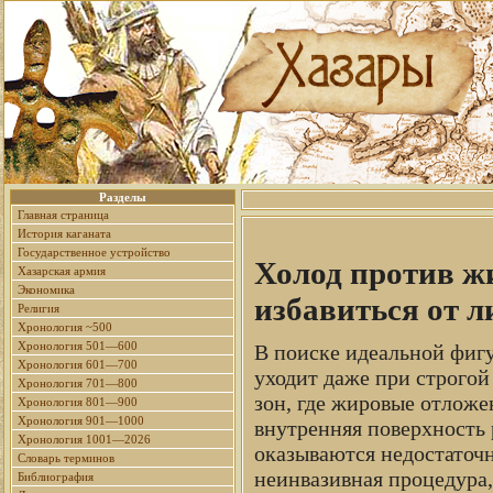
Разделы
Главная страница
История каганата
Государственное устройство
Холод против ж
Хазарская армия
Экономика
избавиться от 
Религия
Хронология ~500
Хронология 501—600
В поиске идеальной фиг
Хронология 601—700
уходит даже при строгой
Хронология 701—800
зон, где жировые отложе
Хронология 801—900
Хронология 901—1000
внутренняя поверхность 
Хронология 1001—2026
оказываются недостаточ
Словарь терминов
неинвазивная процедура
Библиография