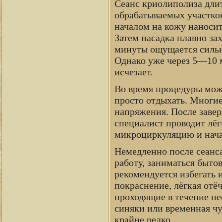
Сеанс криолиполиза длит
обрабатываемых участко
началом на кожу наносит
Затем насадка плавно за
минуты ощущается сильно
Однако уже через 5—10 
исчезает.
Во время процедуры можн
просто отдыхать. Многие 
напряжения. После завер
специалист проводит лёг
микроциркуляцию и нача
Немедленно после сеанс
работу, заниматься быто
рекомендуется избегать 
покраснение, лёгкая отё
проходящие в течение не
синяки или временная чу
крайне редко.