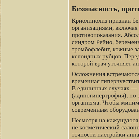
Безопасность, про
Криолиполиз признан б
организациями, включая 
противопоказания. Абсо
синдром Рейно, беременн
тромбофлебит, кожные за
келоидных рубцов. Перед
которой врач уточняет а
Осложнения встречаются
временная гиперчувствит
В единичных случаях — 
(адипогипертрофия), но 
организма. Чтобы миними
современным оборудова
Несмотря на кажущуюся 
не косметический салонн
точности настройки аппа