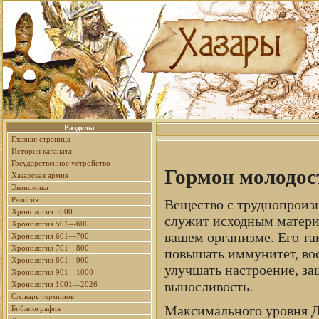
Разделы
Главная страница
История каганата
Государственное устройство
Гормон молодо
Хазарская армия
Экономика
Религия
Вещество с труднопроиз
Хронология ~500
служит исходным материа
Хронология 501—600
вашем организме. Его т
Хронология 601—700
Хронология 701—800
повышать иммунитет, вос
Хронология 801—900
улучшать настроение, за
Хронология 901—1000
выносливость.
Хронология 1001—2026
Словарь терминов
Максимального уровня ДГ
Библиография