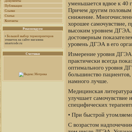
Документы
уменьшается вдвое к 40 г
Публикации
Причем другим половым 
Ссылки
снижение. Многочисленн
Статьи
Контакты
хорошее самочувствие, п
Рекомендуем
высоким уровнем ДГЭА. 
достоверным показателем
•
Большой выбор термопринтеров
этикеток на сайте магазина
уровень ДГЭА в его орга
smartcode.ru
Измерение уровня ДГЭА в
Счетчики
практически всегда пока
оптимального уровня ДГ
большинство пациентов, 
намного лучше.
Медицинская литература 
улучшает самочувствие и
специфических терапевт
• При быстрой утомляемо
С возрастом надпочечни
том числе ДГЭА. Устано