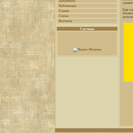
Документы
элемен
Публикации
Еще од
Ссылки
(Scatt
Статьи
дополн
Контакты
Счетчики