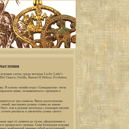
чатления
игровые слоты, среди которых Lucky Lady’s
ot Chance, Gorilla, Ramses II Deluxe, Evolution,
ку. В основу онлайн игры «Спиндерелла» легла
екрасном замке, познакомиться с принцем и
вливаются по три символа. Внизу расположены
линий, выставлять размер ставки на линию
Start» или в режиме автоигры с помощью кнопки
и хотите рискнуть и увеличить сумму своего
ных карт от девяток до тузов, оформленные в
рета прекрасного принца. Сама белокурая золушка
ышных комбинаций заменяя собой недостающий