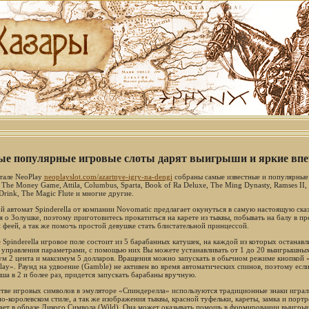
е популярные игровые слоты дарят выигрыши и яркие впе
тале NeoPlay
neoplayslot.com/azartnye-igry-na-dengi
собраны самые известные и популярные 
The Money Game, Attila, Columbus, Sparta, Book of Ra Deluxe, The Ming Dynasty, Ramses II, H
Drink, The Magic Flute и многие другие.
й автомат Spinderella от компании Novomatic предлагает окунуться в самую настоящую сказ
я о Золушке, поэтому приготовитесь прокатиться на карете из тыквы, побывать на балу в пр
 феей, а так же помочь простой девушке стать блистательной принцессой.
е Spinderella игровое поле состоит из 5 барабанных катушек, на каждой из которых остана
 управления параметрами, с помощью них Вы можете устанавливать от 1 до 20 выигрышных 
м 2 цента и максимум 5 долларов. Вращения можно запускать в обычном режиме кнопкой «
lay». Раунд на удвоение (Gamble) не активен во время автоматических спинов, поэтому есл
ша в 2 и более раз, придется запускать барабаны вручную.
стве игровых символов в эмуляторе «Спиндерелла» используются традиционные знаки играль
но-королевском стиле, а так же изображения тыквы, красной туфельки, кареты, замка и порт
ает в образе Дикого Символа (Wild). Она может оказывать помощь в формировании выигр