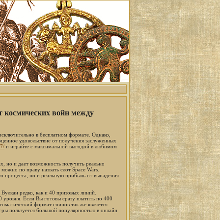
т космических войн между
исключительно в бесплатном формате. Однако,
ноценное удовольствие от получения заслуженных
7/
и играйте с максимальной выгодой в любимом
х, но и дает возможность получить реально
ожно по праву назвать слот Space Wars.
о процесса, но и реальную прибыль от выпадения
 Вулкан редко, как и 40 призовых линий.
 уровня. Если Вы готовы сразу платить по 400
томатический формат спинов так же является
игры пользуется большой популярностью в онлайн