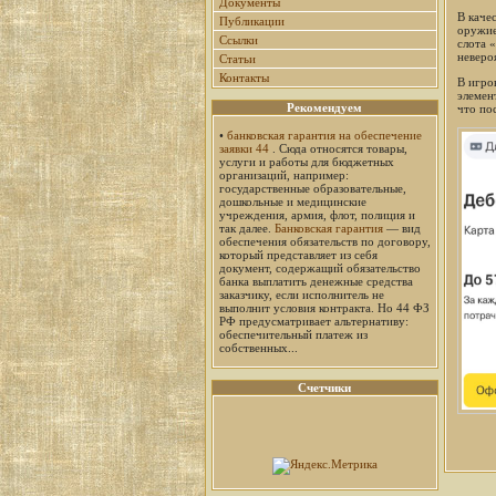
Документы
В каче
Публикации
оружие
Ссылки
слота 
неверо
Статьи
Контакты
В игро
элемен
Рекомендуем
что по
•
банковская гарантия на обеспечение
заявки 44
. Сюда относятся товары,
услуги и работы для бюджетных
организаций, например:
государственные образовательные,
дошкольные и медицинские
учреждения, армия, флот, полиция и
так далее.
Банковская гарантия
— вид
обеспечения обязательств по договору,
который представляет из себя
документ, содержащий обязательство
банка выплатить денежные средства
заказчику, если исполнитель не
выполнит условия контракта. Но 44 ФЗ
РФ предусматривает альтернативу:
обеспечительный платеж из
собственных...
Счетчики