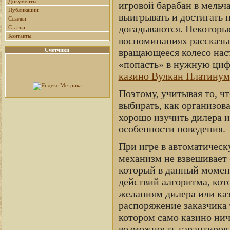
Документы
игровой барабан в мельч
Публикации
выигрывать и достигать 
Ссылки
догадываются. Некоторые
Статьи
Контакты
воспоминаниях рассказыв
вращающееся колесо наст
Счетчики
«попасть» в нужную цифр
казино Вулкан Платинум
Поэтому, учитывая то, чт
выбирать, как организов
хорошо изучить дилера и
особенности поведения.
При игре в автоматическ
механизм не взвешивает с
который в данный момен
действий алгоритма, кот
желаниям дилера или каз
распоряжение заказчика 
котором само казино нич
возможность гарантирова