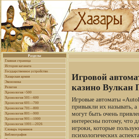
Разделы
Главная страница
История каганата
Государственное устройство
Игровой автома
Хазарская армия
Экономика
казино Вулкан 
Религия
Хронология ~500
Хронология 501—600
Игровые автоматы «AutoR
Хронология 601—700
привыкли их называть, а
Хронология 701—800
могут быть очень привле
Хронология 801—900
Хронология 901—1000
интересны потому, что дл
Хронология 1001—2026
игроки, которые пользую
Словарь терминов
психологических аспекта
Библиография