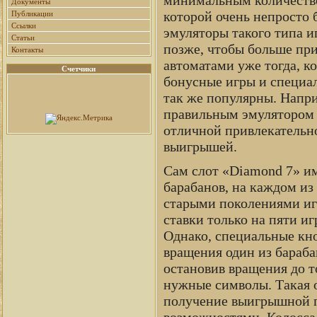
Документы
которой очень непросто
Публикации
Ссылки
эмуляторы такого типа и
Статьи
позже, чтобы больше при
Контакты
автоматами уже тогда, к
Счетчики
бонусные игры и специа
так же популярны. Напри
правильным эмулятором с
отличной привлекательн
выигрышей.
Сам слот «Diamond 7» и
барабанов, на каждом из
старыми поколениями игр
ставки только на пяти и
Однако, специальные кн
вращения один из бараба
остановив вращения до то
нужные символы. Такая о
получение выигрышной п
возможностями. Колосса