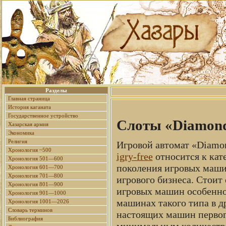
Разделы
Главная страница
История каганата
Государственное устройство
Слоты «Diamond
Хазарская армия
Экономика
Религия
Игровой автомат «Diamo
Хронология ~500
igry-free
относится к кат
Хронология 501—600
поколения игровых машин
Хронология 601—700
Хронология 701—800
игрового бизнеса. Стоит
Хронология 801—900
игровых машин особенно 
Хронология 901—1000
машинах такого типа в д
Хронология 1001—2026
Словарь терминов
настоящих машин первог
Библиография
минимальным количество